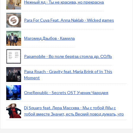
Нежный яд - Ты не красива, но прекрасна
Para For Cuva Feat. Anna Naklab - Wicked games
Магомед Дзыбов - Камила
Papamobile - Во поле берёза стояла др. СОЛЬ
Papa Roach - Gravity feat. Maria Brink of In This
Moment
OneRepublic - Secrets OST Ученик Чародея
Dj Squaro feat. Лера Массква - Мы с тобой (Мы с
тобой вместе Значит, есть Веский повод думать, что