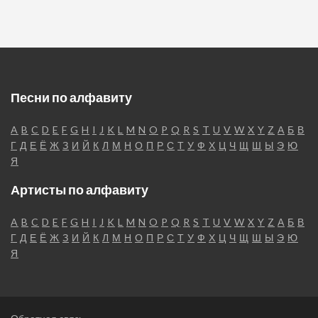
Песни по алфавиту
A
B
C
D
E
F
G
H
I
J
K
L
M
N
O
P
Q
R
S
T
U
V
W
X
Y
Z
А
Б
В
Г
Д
Е
Ё
Ж
З
И
Й
К
Л
М
Н
О
П
Р
С
Т
У
Ф
Х
Ц
Ч
Щ
Ш
Ы
Э
Ю
Я
Артисты по алфавиту
A
B
C
D
E
F
G
H
I
J
K
L
M
N
O
P
Q
R
S
T
U
V
W
X
Y
Z
А
Б
В
Г
Д
Е
Ё
Ж
З
И
Й
К
Л
М
Н
О
П
Р
С
Т
У
Ф
Х
Ц
Ч
Щ
Ш
Ы
Э
Ю
Я