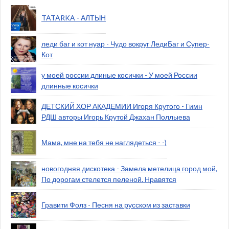
TATARKA - АЛТЫН
леди баг и кот нуар - Чудо вокруг ЛедиБаг и Супер-
Кот
у моей россии длиные косички - У моей России
длинные косички
ДЕТСКИЙ ХОР АКАДЕМИИ Игоря Крутого - Гимн
РДШ авторы Игорь Крутой Джахан Поллыева
Мама, мне на тебя не наглядеться - -)
новогодняя дискотека - Замела метелица город мой,
По дорогам стелется пеленой. Нравятся
Гравити Фолз - Песня на русском из заставки