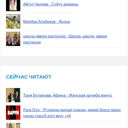
Айгул Чалова - Суйуу арманы
Мирбек Атабеков - Долон
школа двери распохни - Школа, школа, двери
распахни
СЕЙЧАС ЧИТАЮТ
Таня Буланова, Афина - Женская дружба минус
Para-Dox - Я помню милая помню, яркий блеск твоих
синих глаз И этот вкус, губ