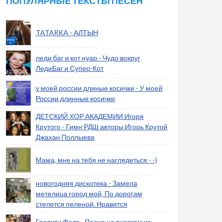
ПОПУЛЯРНЫЕ ТЕКСТЫ ПЕСЕН
TATARKA - АЛТЫН
леди баг и кот нуар - Чудо вокруг
ЛедиБаг и Супер-Кот
у моей россии длиные косички - У моей
России длинные косички
ДЕТСКИЙ ХОР АКАДЕМИИ Игоря
Крутого - Гимн РДШ авторы Игорь Крутой
Джахан Поллыева
Мама, мне на тебя не наглядеться - -)
новогодняя дискотека - Замела
метелица город мой, По дорогам
стелется пеленой. Нравятся
Гравити Фолз - Песня на русском из