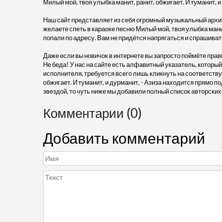
Милый мой, твоя улыбка манит, ранит, обжигает. И туманит, и 
Наш сайт представляет из себя огромный музыкальный архив
желаете спеть в караоке песню Милый мой, твоя улыбка манит,
попали по адресу. Вам не придётся напрягаться и спрашива
Даже если вы новичок в интернете вы запросто поймёте прав
Не беда! У нас на сайте есть алфавитный указатель, который
исполнителя, требуется всего лишь кликнуть на соответству
обжигает. И туманит, и дурманит, - Азиза находится прямо 
звездой, то чуть ниже мы добавили полный список авторских
Комментарии (0)
Добавить комментарий