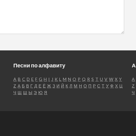
Песни по алфавиту
А
A
B
C
D
E
F
G
H
I
J
K
L
M
N
O
P
Q
R
S
T
U
V
W
X
Y
A
Z
А
Б
В
Г
Д
Е
Ё
Ж
З
И
Й
К
Л
М
Н
О
П
Р
С
Т
У
Ф
Х
Ц
Z
Ч
Щ
Ш
Ы
Э
Ю
Я
Ч