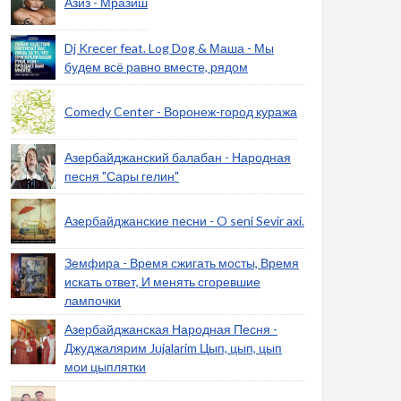
Азиз - Мразиш
Dj Krecer feat. Log Dog & Маша - Мы
будем всё равно вместе, рядом
Comedy Center - Воронеж-город куража
Азербайджанский балабан - Народная
песня "Сары гелин"
Азербайджанские песни - O seni Sevir axi.
Земфира - Время сжигать мосты, Время
искать ответ, И менять сгоревшие
лампочки
Азербайджанская Народная Песня -
Джуджалярим Jujalarim Цып, цып, цып
мои цыплятки