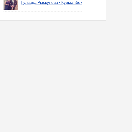
Гулзада Рыскулова - Курманбек