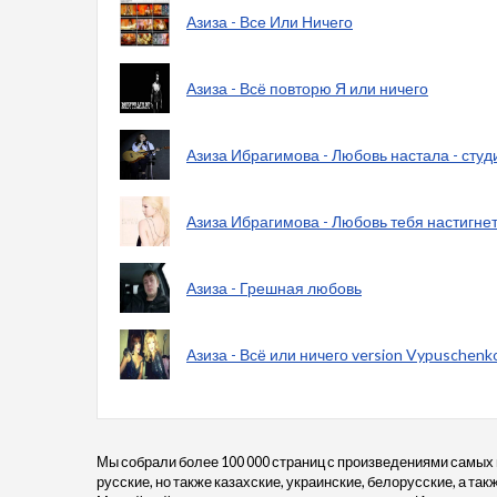
Азиза - Все Или Ничего
Азиза - Всё повторю Я или ничего
Азиза Ибрагимова - Любовь настала - студ
Азиза Ибрагимова - Любовь тебя настигнет
Азиза - Грешная любовь
Азиза - Всё или ничего version Vypuschenk
Мы собрали более 100 000 страниц с произведениями самых
русские, но также казахские, украинские, белорусские, а та