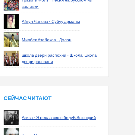
заставки
Айгул Чалова - Суйуу арманы
Мирбек Атабеков - Долон
школа двери распохни - Школа, школа,
двери распахни
СЕЙЧАС ЧИТАЮТ
Азиза - Я несла свою бедуВ.Высоцкий