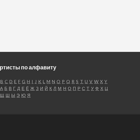
ртисты по алфавиту
B
C
D
E
F
G
H
I
J
K
L
M
N
O
P
Q
R
S
T
U
V
W
X
Y
А
Б
В
Г
Д
Е
Ё
Ж
З
И
Й
К
Л
М
Н
О
П
Р
С
Т
У
Ф
Х
Ц
Щ
Ш
Ы
Э
Ю
Я