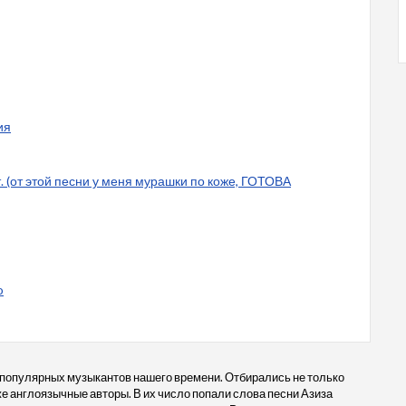
ия
. (от этой песни у меня мурашки по коже, ГОТОВА
o
 популярных музыкантов нашего времени. Отбирались не только
кже англоязычные авторы. В их число попали слова песни Азиза