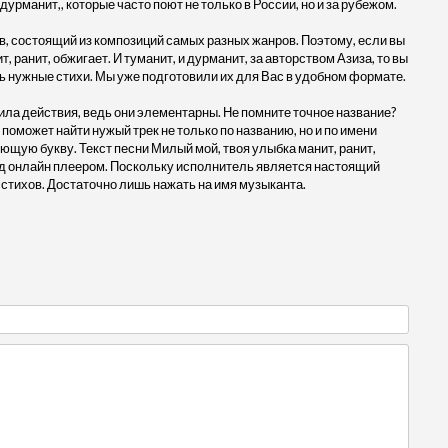
дурманит,, которые часто поют не только в России, но и за рубежом.
, состоящий из композиций самых разных жанров. Поэтому, если вы
 ранит, обжигает. И туманит, и дурманит, за авторством Азиза, то вы
ть нужные стихи. Мы уже подготовили их для Вас в удобном формате.
ила действия, ведь они элементарны. Не помните точное название?
 поможет найти нужый трек не только по названию, но и по имени
ющую букву. Текст песни Милый мой, твоя улыбка манит, ранит,
под онлайн плеером. Поскольку исполнитель является настоящий
 стихов. Достаточно лишь нажать на имя музыканта.