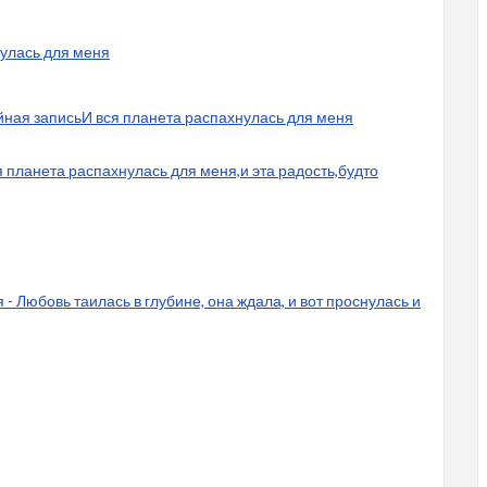
нулась для меня
йная записьИ вся планета распахнулась для меня
я планета распахнулась для меня,и эта радость,будто
- Любовь таилась в глубине, она ждала, и вот проснулась и