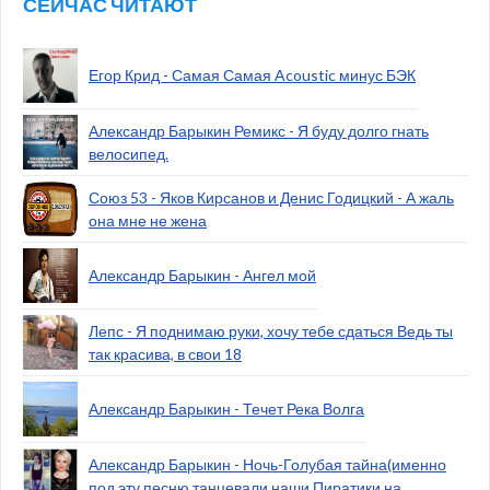
СЕЙЧАС ЧИТАЮТ
Егор Крид - Самая Самая Acoustic минус БЭК
Александр Барыкин Ремикс - Я буду долго гнать
велосипед.
Союз 53 - Яков Кирсанов и Денис Годицкий - А жаль
она мне не жена
Александр Барыкин - Ангел мой
Лепс - Я поднимаю руки, хочу тебе сдаться Ведь ты
так красива, в свои 18
Александр Барыкин - Течет Река Волга
Александр Барыкин - Ночь-Голубая тайна(именно
под эту песню танцевали наши Пиратики на