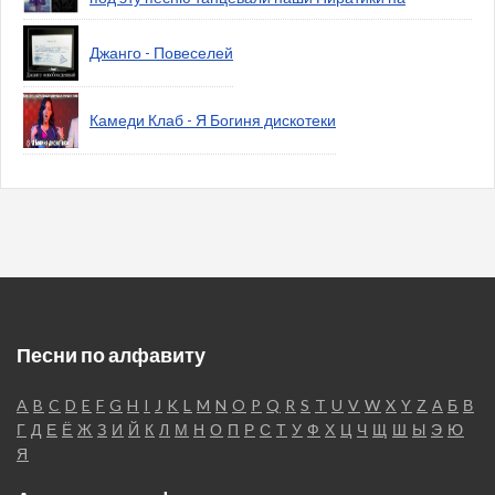
Джанго - Повеселей
Камеди Клаб - Я Богиня дискотеки
Песни по алфавиту
A
B
C
D
E
F
G
H
I
J
K
L
M
N
O
P
Q
R
S
T
U
V
W
X
Y
Z
А
Б
В
Г
Д
Е
Ё
Ж
З
И
Й
К
Л
М
Н
О
П
Р
С
Т
У
Ф
Х
Ц
Ч
Щ
Ш
Ы
Э
Ю
Я