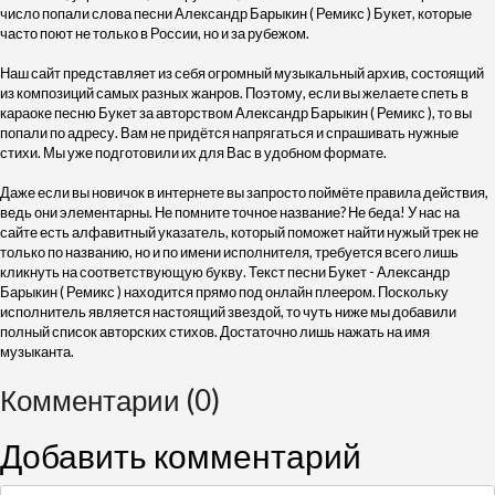
число попали слова песни Александр Барыкин ( Ремикс ) Букет, которые
часто поют не только в России, но и за рубежом.
Наш сайт представляет из себя огромный музыкальный архив, состоящий
из композиций самых разных жанров. Поэтому, если вы желаете спеть в
караоке песню Букет за авторством Александр Барыкин ( Ремикс ), то вы
попали по адресу. Вам не придётся напрягаться и спрашивать нужные
стихи. Мы уже подготовили их для Вас в удобном формате.
Даже если вы новичок в интернете вы запросто поймёте правила действия,
ведь они элементарны. Не помните точное название? Не беда! У нас на
сайте есть алфавитный указатель, который поможет найти нужый трек не
только по названию, но и по имени исполнителя, требуется всего лишь
кликнуть на соответствующую букву. Текст песни Букет - Александр
Барыкин ( Ремикс ) находится прямо под онлайн плеером. Поскольку
исполнитель является настоящий звездой, то чуть ниже мы добавили
полный список авторских стихов. Достаточно лишь нажать на имя
музыканта.
Комментарии (0)
Добавить комментарий