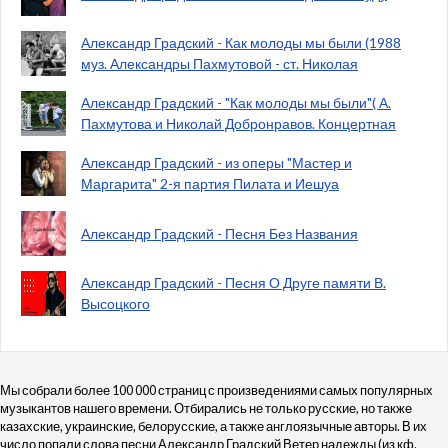
Александр Градский - Как молоды мы были (1988
муз. Александры Пахмутовой - ст. Николая
Александр Градский - "Как молоды мы были"( А.
Пахмутова и Николай Добронравов. Концертная
Александр Градский - из оперы "Мастер и
Маргарита" 2-я партия Пилата и Иешуа
Александр Градский - Песня Без Названия
Александр Градский - Песня О Друге памяти В.
Высоцкого
Мы собрали более 100 000 страниц с произведениями самых популярных
музыкантов нашего времени. Отбирались не только русские, но также
казахские, украинские, белорусские, а также англоязычные авторы. В их
число попали слова песни Александр Градский Ветер надежды (из кф.