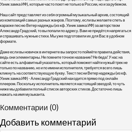
Узник замка ИФ), которые часто поют не только в России, но и за рубежом.
Наш сайт представляет из себя огромный музыкальный архив, состоящий
из композиций самых разных жанров. Поэтому, если вы желаете спеть в
караоке песню Ветер надежды (из кф. Узник замка ИФ) за авторством
Александр Градский, то вы попали по адресу. Вам не придётся напрягаться
и спрашивать нужные стихи. Мы уже подготовили их для Вас в удобном
формате.
Даже если вы новичок в интернете вы запросто поймёте правила действия,
ведь они элементарны. Не помните точное название? Не беда! У нас на
сайте есть алфавитный указатель, который поможет найти нужый трек не
только по названию, но и по имени исполнителя, требуется всего лишь
кликнуть на соответствующую букву. Текст песни Ветер надежды (из кф.
Узник замка ИФ) - Александр Градский находится прямо под онлайн
плеером. Поскольку исполнитель является настоящий звездой, то чуть
ниже мы добавили полный список авторских стихов. Достаточно лишь
нажать на имя музыканта.
Комментарии (0)
Добавить комментарий