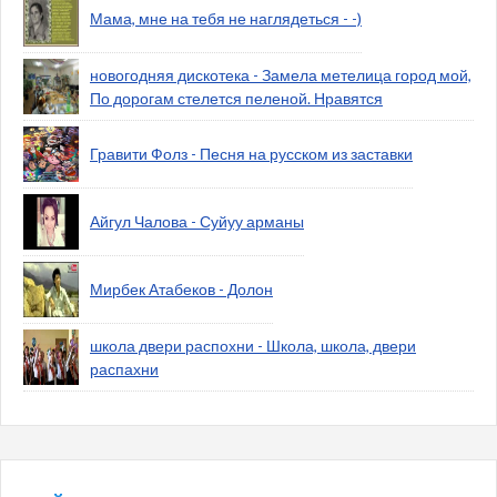
Мама, мне на тебя не наглядеться - -)
новогодняя дискотека - Замела метелица город мой,
По дорогам стелется пеленой. Нравятся
Гравити Фолз - Песня на русском из заставки
Айгул Чалова - Суйуу арманы
Мирбек Атабеков - Долон
школа двери распохни - Школа, школа, двери
распахни