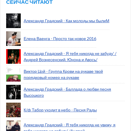
СЕЙЧАС ЧИТАЮТ
Александр Градский - Как молоды мы былиМ
Елена Ваенга - Просто так новое 2016
Александр Градский - Я тебя никогда не забуду' /
Андрей Вознесенский. Юнона и Авось/
Виктор Цой - Группа Крови на рукаве твой
порядковый номер на рукаве
Александр Градский - Баллада о любви песня
Высоцкого
К/ф Табор уходит в небо - Песня Рады
Александр Градский - Я тебя никогда не увижу, я
тебя никогда не забуду' /Андрей