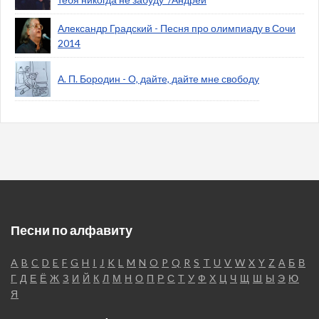
Александр Градский - Песня про олимпиаду в Сочи
2014
А. П. Бородин - О, дайте, дайте мне свободу
Песни по алфавиту
A
B
C
D
E
F
G
H
I
J
K
L
M
N
O
P
Q
R
S
T
U
V
W
X
Y
Z
А
Б
В
Г
Д
Е
Ё
Ж
З
И
Й
К
Л
М
Н
О
П
Р
С
Т
У
Ф
Х
Ц
Ч
Щ
Ш
Ы
Э
Ю
Я