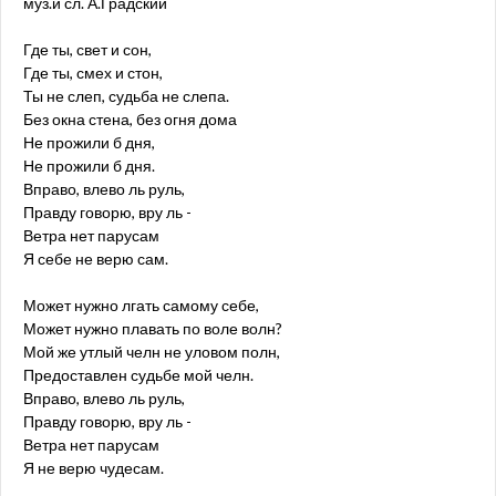
муз.и сл. А.Градский
Где ты, свет и сон,
Где ты, смех и стон,
Ты не слеп, судьба не слепа.
Без окна стена, без огня дома
Не прожили б дня,
Не прожили б дня.
Вправо, влево ль руль,
Правду говорю, вру ль -
Ветра нет парусам
Я себе не верю сам.
Может нужно лгать самому себе,
Может нужно плавать по воле волн?
Мой же утлый челн не уловом полн,
Предоставлен судьбе мой челн.
Вправо, влево ль руль,
Правду говорю, вру ль -
Ветра нет парусам
Я не верю чудесам.