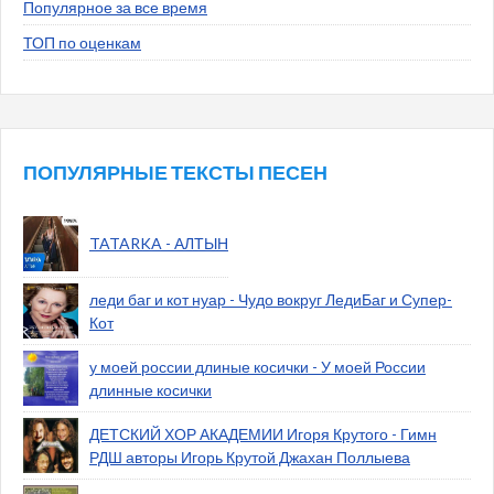
Популярное за все время
ТОП по оценкам
ПОПУЛЯРНЫЕ ТЕКСТЫ ПЕСЕН
TATARKA - АЛТЫН
леди баг и кот нуар - Чудо вокруг ЛедиБаг и Супер-
Кот
у моей россии длиные косички - У моей России
длинные косички
ДЕТСКИЙ ХОР АКАДЕМИИ Игоря Крутого - Гимн
РДШ авторы Игорь Крутой Джахан Поллыева