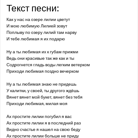
Текст песни:
Как у нас на озере лилии цветут
И мою любимую Лилией зовут
Поплыву по озеру лилий там нарву
И тебе любимая я их подарю
Ну а ты любимая их к губам прижми
Ведь они красивые так же как и ты
Содрогнется гладь воды легким ветерком
Приходи любимая поздно вечерком
Ну а ты любимая знаю не придешь
У калитки, у своей, ты другого ждёшь
Вянет вянет мой букет, вянет без тебя
Приходи любимая, милая моя
Ах простите лилии погубил я вас
Ах простите лилии я в последний раз
Видно счастье я нашел на свою беду
Ах простите лилии больше не приду