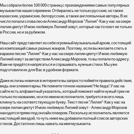
Мы собрали более 100 000 страниц с произведениями самых популярных
музыкантов нашего времени. Отбирались не только русские, но также
казахские, украинские, белорусские, а также англоязычные авторы. В их
число попали слова песни Александр Морозов "Лилия"-Как у нас на озере
лилии цветут И мою любимую Лилией зовут, которые часто поют не только
в России, но и за рубежом.
Наш сайт представляет из себя огромный музыкальный архив, состоящий
из композиций самых разных жанров. Поэтому, если вы желаете спеть в
караоке песню "Лилия"-Как у нас на озере лилии цветут И мою любимую
Лилией зовут за авторством Александр Морозов, то вы попали по адресу.
Вам не придётся напрягаться и спрашивать нужные стихи. Мы уже
подготовили их для Вас в удобном формате.
Даже если вы новичок в интернете вы запросто поймёте правила действия,
ведь они элементарны. Не помните точное название? Не беда! У нас на
сайте есть алфавитный указатель, который поможет найти нужый трек не
только по названию, но и по имени исполнителя, требуется всего лишь
кликнуть на соответствующую букву. Текст песни "Лилия"-Как у нас на
озере лилии цветут И мою любимую Лилией зовут - Александр Морозов
находится прямо под онлайн плеером. Поскольку исполнитель является
настоящий звездой, то чуть ниже мы добавили полный список авторских
стихов. Достаточно лишь нажать на имя музыканта.