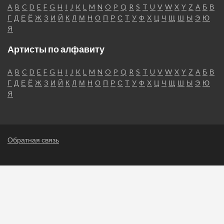
A
B
C
D
E
F
G
H
I
J
K
L
M
N
O
P
Q
R
S
T
U
V
W
X
Y
Z
А
Б
В
Г
Д
Е
Ё
Ж
З
И
Й
К
Л
М
Н
О
П
Р
С
Т
У
Ф
Х
Ц
Ч
Щ
Ш
Ы
Э
Ю
Я
Артисты по алфавиту
A
B
C
D
E
F
G
H
I
J
K
L
M
N
O
P
Q
R
S
T
U
V
W
X
Y
Z
А
Б
В
Г
Д
Е
Ё
Ж
З
И
Й
К
Л
М
Н
О
П
Р
С
Т
У
Ф
Х
Ц
Ч
Щ
Ш
Ы
Э
Ю
Я
Обратная связь