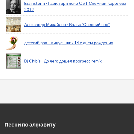
Brainstorm - Гари, гари ясно OST Снежная Королева
2012
Александр Михайлов - Вальс "Осенний сон"
детский рэп - минус - шик 16 с днем рождения
Dj Chibis - До чего дошел прогресс remix
Песни по алфавиту