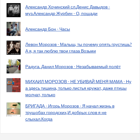
Александр Хочинский сл.Денис Давыдов -
муз.Александр Журбин - О, пощади
Александр Бон - Часы
Левон Морозов - Малыш, ты почему опять грустишь?
А я, я так люблю твои глаза Возьми
Радуга. Данил Морозов - Незабываемый полёт
МИХАИЛ МОРОЗОВ - НЕ УБИВАЙ МЕНЯ МАМА - Ну
а здесь тишина, только листья кружат, даже птицы
молчат, только
БРИГАДА - Игорь Морозов - Я начал жизнь в
трущобах городских,И добрых слов я не
слыхал.Когда