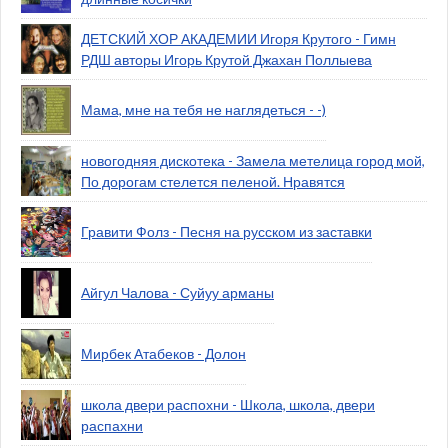
ДЕТСКИЙ ХОР АКАДЕМИИ Игоря Крутого - Гимн
РДШ авторы Игорь Крутой Джахан Поллыева
Мама, мне на тебя не наглядеться - -)
новогодняя дискотека - Замела метелица город мой,
По дорогам стелется пеленой. Нравятся
Гравити Фолз - Песня на русском из заставки
Айгул Чалова - Суйуу арманы
Мирбек Атабеков - Долон
школа двери распохни - Школа, школа, двери
распахни