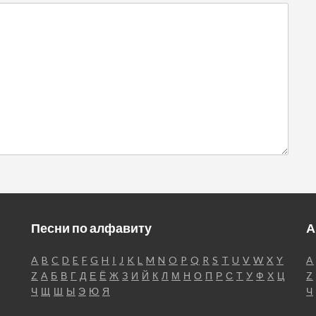
Песни по алфавиту
А
A
B
C
D
E
F
G
H
I
J
K
L
M
N
O
P
Q
R
S
T
U
V
W
X
Y
A
Z
А
Б
В
Г
Д
Е
Ё
Ж
З
И
Й
К
Л
М
Н
О
П
Р
С
Т
У
Ф
Х
Ц
Z
Ч
Щ
Ш
Ы
Э
Ю
Я
Ч