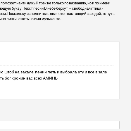
 поможет найти нужый трек не только по названию, но и по имени
щую букву. Текст песни В небе беркут -- свободная птица -
. Поскольку исполнитель является настоящий звездой, то чуть
чно лишь нажать на имя музыканта.
ю штоб на вакале-пении петь и выбрала ету и все в зале
сть бог хронин вас всех АМИНЬ