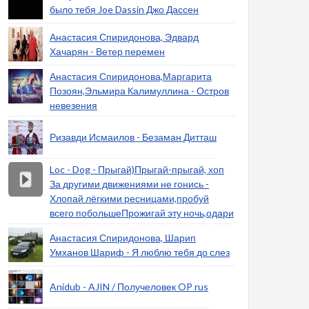
было тебя Joe Dassin Джо Дассен
Анастасия Спиридонова, Эдвард
Хачарян - Ветер перемен
Анастасия Спиридонова,Маргарита
Позоян,Эльмира Калимуллина - Остров
невезения
Ризавди Исмаилов - Безаман Дитташ
Loc - Dog - Прыгай)Прыгай-прыгай, хоп
За другими движениями не гонись -
Хлопай лёгкими ресницами,пробуй
всего побольшеПрожигай эту ночь,одари
Анастасия Спиридонова, Шарип
Умханов Шариф - Я люблю тебя до слез
Anidub - AJIN / Получеловек OP rus