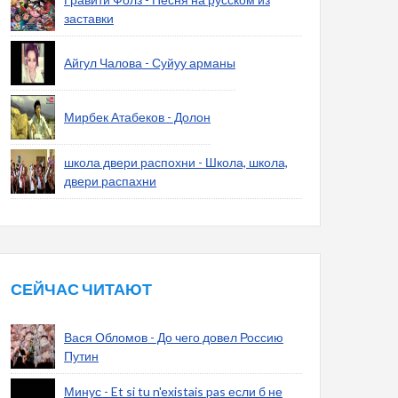
заставки
Айгул Чалова - Суйуу арманы
Мирбек Атабеков - Долон
школа двери распохни - Школа, школа,
двери распахни
СЕЙЧАС ЧИТАЮТ
Вася Обломов - До чего довел Россию
Путин
Минус - Et si tu n'existais pas если б не