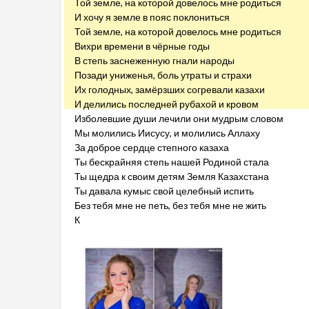
Той земле, на которой довелось мне родиться
И хочу я земле в пояс поклониться
Той земле, на которой довелось мне родиться
Вихри времени в чёрные годы
В степь заснеженную гнали народы
Позади униженья, боль утраты и страхи
Их голодных, замёрзших согревали казахи
И делились последней рубахой и кровом
Изболевшие души лечили они мудрым словом
Мы молились Иисусу, и молились Аллаху
За доброе сердце степного казаха
Ты бескрайняя степь нашей Родиной стала
Ты щедра к своим детям Земля Казахстана
Ты давала кумыс свой целебный испить
Без тебя мне не петь, без тебя мне не жить
К