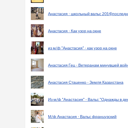
Анастасия - школьный вальс 2014)последн
Анастасия - Как узор на окне
из м/ф "Анастасия" - как узор на окне
Анастасия Гец - Ветеранам минувшей вой
Анастасия Стаценко - Земля Казахстана
Из м/ф "Анастасия" - Вальс "Однажды в де
М/ф Анастасия - Вальс французский