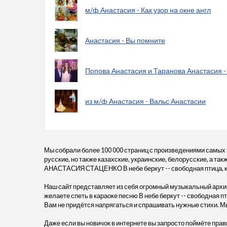
м/ф Анастасия - Как узор на окне англ
Анастасия - Вы помните
Попова Анастасия и Таранова Анастасия -
из м/ф Анастасия - Вальс Анастасии
Мы собрали более 100 000 страниц с произведениями самых
русские, но также казахские, украинские, белорусские, а та
АНАСТАСИЯ СТАЦЕНКО В небе беркут -- свободная птица, кот
Наш сайт представляет из себя огромный музыкальный архив
желаете спеть в караоке песню В небе беркут -- свободная
Вам не придётся напрягаться и спрашивать нужные стихи. М
Даже если вы новичок в интернете вы запросто поймёте прав