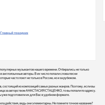
 Главный праздник
 популярных музыкантов нашего времени. Отбирались не только
кже англоязычные авторы. В их число попали слова песни
орые часто поют не только в России, но и за рубежом.
, состоящий из композиций самых разных жанров. Поэтому, если вы
 птица за авторством АНАСТАСИЯ СТАЦЕНКО, то вы попали по адресу.
ы уже подготовили их для Вас в удобном формате.
ила действия, ведь они элементарны. Не помните точное название?