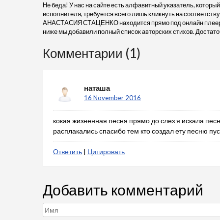
Не беда! У нас на сайте есть алфавитный указатель, который
исполнителя, требуется всего лишь кликнуть на соответствую
АНАСТАСИЯ СТАЦЕНКО находится прямо под онлайн плеером
ниже мы добавили полный список авторских стихов. Достато
Комментарии (1)
наташа
16 November 2016
кокая жизненная песня прямо до слез я искала песн
расплакались спасибо тем кто создал ету песню пу
Ответить
|
Цитировать
Добавить комментарий