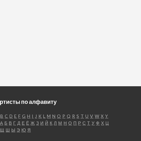
ртисты по алфавиту
B
C
D
E
F
G
H
I
J
K
L
M
N
O
P
Q
R
S
T
U
V
W
X
Y
А
Б
В
Г
Д
Е
Ё
Ж
З
И
Й
К
Л
М
Н
О
П
Р
С
Т
У
Ф
Х
Ц
Щ
Ш
Ы
Э
Ю
Я