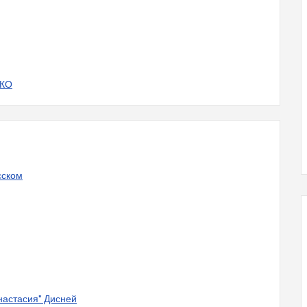
НКО
сском
настасия" Дисней