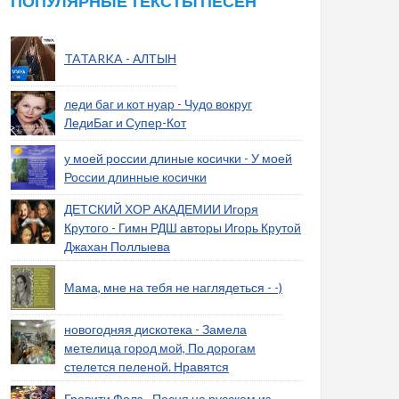
ПОПУЛЯРНЫЕ ТЕКСТЫ ПЕСЕН
TATARKA - АЛТЫН
леди баг и кот нуар - Чудо вокруг
ЛедиБаг и Супер-Кот
у моей россии длиные косички - У моей
России длинные косички
ДЕТСКИЙ ХОР АКАДЕМИИ Игоря
Крутого - Гимн РДШ авторы Игорь Крутой
Джахан Поллыева
Мама, мне на тебя не наглядеться - -)
новогодняя дискотека - Замела
метелица город мой, По дорогам
стелется пеленой. Нравятся
Гравити Фолз - Песня на русском из