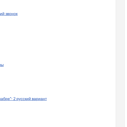
ий звонок
ны
кабре"- 2 русский вариант