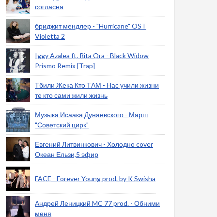
согласна
бриджит мендлер - "Hurricane" OST
Violetta 2
Iggy Azalea ft. Rita Ora - Black Widow
Prismo Remix [Trap]
Тбили Жека Кто ТАМ - Нас учили жизни
те кто сами жили жизнь
Музыка Исаака Дунаевского - Марш
"Советский цирк"
Евгений Литвинкович - Холодно cover
Океан Ельзи,5 эфир
FACE - Forever Young prod. by K Swisha
Андрей Леницкий MC 77 prod. - Обними
меня