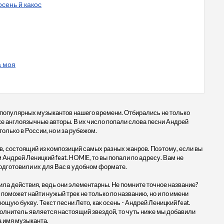
осень й какос
а моя
 популярных музыкантов нашего времени. Отбирались не только
кже англоязычные авторы. В их число попали слова песни Андрей
только в России, но и за рубежом.
, состоящий из композиций самых разных жанров. Поэтому, если вы
 Андрей Леницкий feat. HOMIE, то вы попали по адресу. Вам не
одготовили их для Вас в удобном формате.
ила действия, ведь они элементарны. Не помните точное название?
 поможет найти нужый трек не только по названию, но и по имени
щую букву. Текст песни Лето, как осень - Андрей Леницкий feat.
олнитель является настоящий звездой, то чуть ниже мы добавили
а имя музыканта.