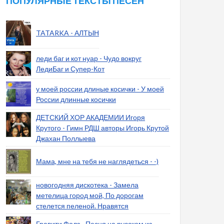
ПОПУЛЯРНЫЕ ТЕКСТЫ ПЕСЕН
TATARKA - АЛТЫН
леди баг и кот нуар - Чудо вокруг
ЛедиБаг и Супер-Кот
у моей россии длиные косички - У моей
России длинные косички
ДЕТСКИЙ ХОР АКАДЕМИИ Игоря
Крутого - Гимн РДШ авторы Игорь Крутой
Джахан Поллыева
Мама, мне на тебя не наглядеться - -)
новогодняя дискотека - Замела
метелица город мой, По дорогам
стелется пеленой. Нравятся
Гравити Фолз - Песня на русском из