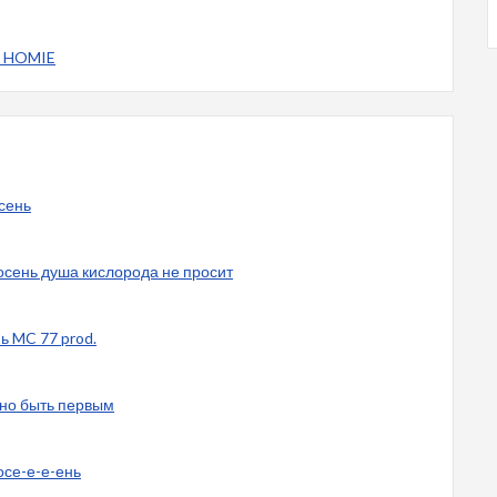
. HOMIE
осень
 осень душа кислорода не просит
ь MC 77 prod.
жно быть первым
осе-е-е-ень