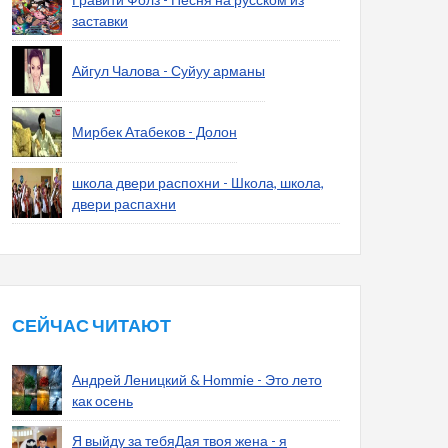
заставки
Айгул Чалова - Суйуу арманы
Мирбек Атабеков - Долон
школа двери распохни - Школа, школа,
двери распахни
СЕЙЧАС ЧИТАЮТ
Андрей Леницкий & Hommie - Это лето
как осень
Я выйду за тебяДая твоя жена - я