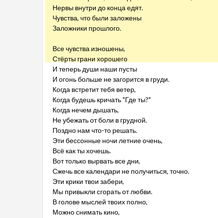
Нервы внутри до конца едят.
Чувства, что были заложены
Заложники прошлого.
Все чувства изношены,
Стёрты грани хорошего
И теперь души наши пусты
И огонь больше не загорится в груди.
Когда встретит тебя ветер,
Когда будешь кричать "Где ты?"
Когда нечем дышать,
Не убежать от боли в грудной.
Поздно нам что-то решать.
Эти бессонные ночи летние очень,
Всё как ты хочешь.
Вот только вырвать все дни,
Сжечь все календари не получиться, точно.
Эти крики твои забери,
Мы привыкли сгорать от любви.
В голове мыслей твоих полно,
Можно снимать кино,