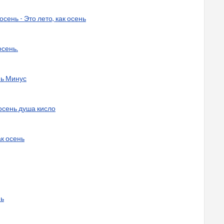
осень - Это лето, как осень
осень.
нь Минус
 осень душа кисло
ак осень
нь