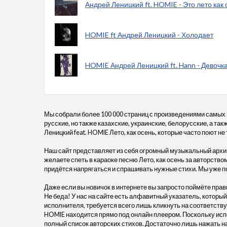
Андрей Леницкий ft. HOMIE - Это лето как 
HOMIE ft Андрей Леницкий - Холодает
HOMIE Андрей Леницкий ft. Hann - Девочк
Мы собрали более 100 000 страниц с произведениями самых
русские, но также казахские, украинские, белорусские, а та
Леницкий feat. HOMIE Лето, как осень, которые часто поют не 
Наш сайт представляет из себя огромный музыкальный архив
желаете спеть в караоке песню Лето, как осень за авторством
придётся напрягаться и спрашивать нужные стихи. Мы уже п
Даже если вы новичок в интернете вы запросто поймёте прав
Не беда! У нас на сайте есть алфавитный указатель, который
исполнителя, требуется всего лишь кликнуть на соответствую
HOMIE находится прямо под онлайн плеером. Поскольку исп
полный список авторских стихов. Достаточно лишь нажать н