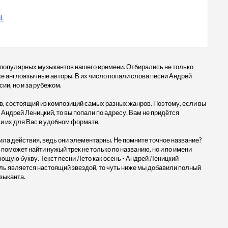
.
 популярных музыкантов нашего времени. Отбирались не только
кже англоязычные авторы. В их число попали слова песни Андрей
сии, но и за рубежом.
, состоящий из композиций самых разных жанров. Поэтому, если вы
 Андрей Леницкий, то вы попали по адресу. Вам не придётся
и их для Вас в удобном формате.
ила действия, ведь они элементарны. Не помните точное название?
 поможет найти нужый трек не только по названию, но и по имени
ющую букву. Текст песни Лето как осень - Андрей Леницкий
ль является настоящий звездой, то чуть ниже мы добавили полный
зыканта.