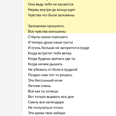
Они ведь тебя не касаются
Нервы внутри до конца едят
Чувства что были заложены
Заложники прошлого.
Все чувства изношены
Стёрты грани хорошего
И теперь души наши пусты
И огонь больше не загорится в груди
Когда встретит тебя ветер
Когда будешь кричать где ты
Когда нечем дышать
Не убежать от боли в грудной
Поздно нам что-то решать
Эти бессонный ночи
Летние очень
Всё как ты хочешь
Вот только вырвать все дни
Сжечь все календари
Не получиться точно.
Эти крики твои забери