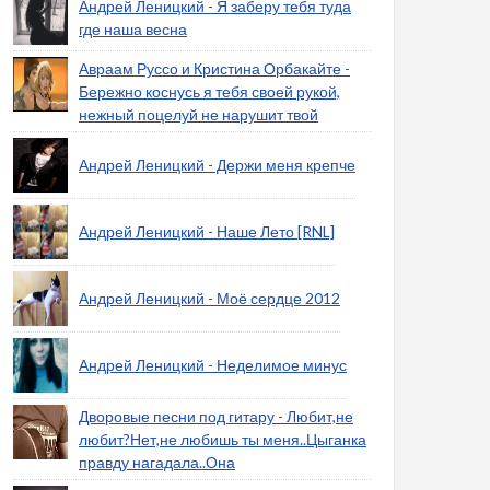
Андрей Леницкий - Я заберу тебя туда
где наша весна
Авраам Руссо и Кристина Орбакайте -
Бережно коснусь я тебя своей рукой,
нежный поцелуй не нарушит твой
Андрей Леницкий - Держи меня крепче
Андрей Леницкий - Наше Лето [RNL]
Андрей Леницкий - Моё сердце 2012
Андрей Леницкий - Неделимое минус
Дворовые песни под гитару - Любит,не
любит?Нет,не любишь ты меня..Цыганка
правду нагадала..Она