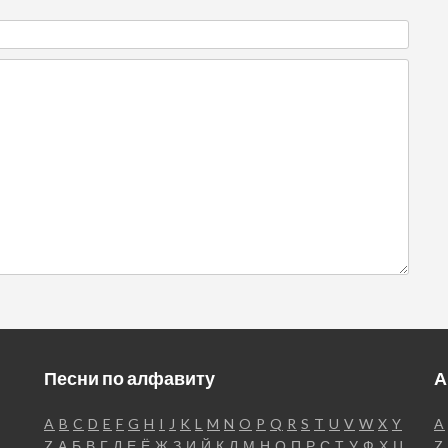
Песни по алфавиту
А
A
B
C
D
E
F
G
H
I
J
K
L
M
N
O
P
Q
R
S
T
U
V
W
X
Y
A
Z
А
Б
В
Г
Д
Е
Ё
Ж
З
И
Й
К
Л
М
Н
О
П
Р
С
Т
У
Ф
Х
Ц
Z