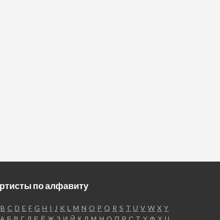
ртисты по алфавиту
B
C
D
E
F
G
H
I
J
K
L
M
N
O
P
Q
R
S
T
U
V
W
X
Y
А
Б
В
Г
Д
Е
Ё
Ж
З
И
Й
К
Л
М
Н
О
П
Р
С
Т
У
Ф
Х
Ц