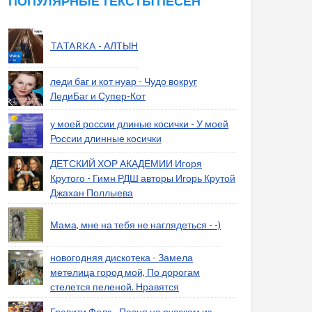
ПОПУЛЯРНЫЕ ТЕКСТЫ ПЕСЕН
TATARKA - АЛТЫН
леди баг и кот нуар - Чудо вокруг
ЛедиБаг и Супер-Кот
у моей россии длиные косички - У моей
России длинные косички
ДЕТСКИЙ ХОР АКАДЕМИИ Игоря
Крутого - Гимн РДШ авторы Игорь Крутой
Джахан Поллыева
Мама, мне на тебя не наглядеться - -)
новогодняя дискотека - Замела
метелица город мой, По дорогам
стелется пеленой. Нравятся
Гравити Фолз - Песня на русском из