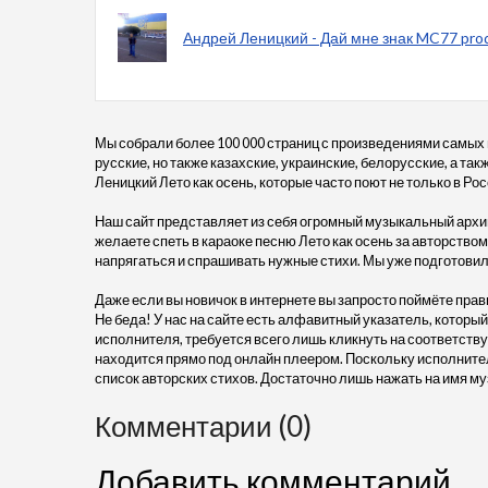
Андрей Леницкий - Дай мне знак MC77 prod
Мы собрали более 100 000 страниц с произведениями самых
русские, но также казахские, украинские, белорусские, а та
Леницкий Лето как осень, которые часто поют не только в Рос
Наш сайт представляет из себя огромный музыкальный архив
желаете спеть в караоке песню Лето как осень за авторством
напрягаться и спрашивать нужные стихи. Мы уже подготовил
Даже если вы новичок в интернете вы запросто поймёте прав
Не беда! У нас на сайте есть алфавитный указатель, который
исполнителя, требуется всего лишь кликнуть на соответству
находится прямо под онлайн плеером. Поскольку исполните
список авторских стихов. Достаточно лишь нажать на имя му
Комментарии (0)
Добавить комментарий