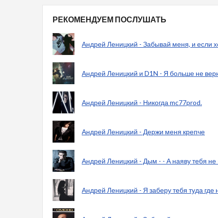
РЕКОМЕНДУЕМ ПОСЛУШАТЬ
Андрей Леницкий - Забывай меня, и если х
Андрей Леницкий и D1N - Я больше не вер
Андрей Леницкий - Никогда mc77prod.
Андрей Леницкий - Держи меня крепче
Андрей Леницкий - Дым - - А наяву тебя не 
Андрей Леницкий - Я заберу тебя туда где