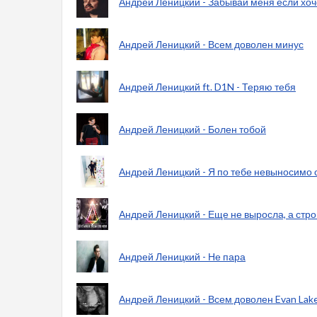
Андрей Леницкий - Забывай меня если хоч
Андрей Леницкий - Всем доволен минус
Андрей Леницкий ft. D1N - Теряю тебя
Андрей Леницкий - Болен тобой
Андрей Леницкий - Я по тебе невыносимо 
Андрей Леницкий - Еще не выросла, а стро
Андрей Леницкий - Не пара
Андрей Леницкий - Всем доволен Evan Lake