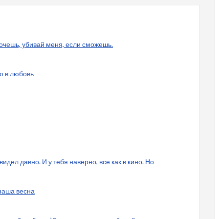
очешь, убивай меня, если сможешь.
ю в любовь
видел давно. И у тебя наверно, все как в кино. Но
 наша весна