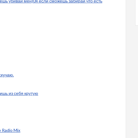
ешь убивай мен)0я если сможешь забирай что есть
скучаю.
ишь из себя крутую
 Radio Mix