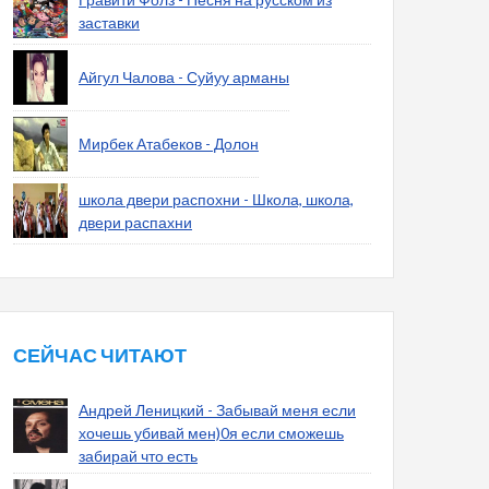
заставки
Айгул Чалова - Суйуу арманы
Мирбек Атабеков - Долон
школа двери распохни - Школа, школа,
двери распахни
СЕЙЧАС ЧИТАЮТ
Андрей Леницкий - Забывай меня если
хочешь убивай мен)0я если сможешь
забирай что есть