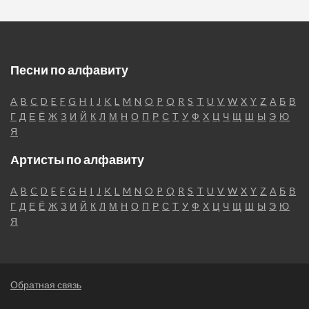
Песни по алфавиту
A
B
C
D
E
F
G
H
I
J
K
L
M
N
O
P
Q
R
S
T
U
V
W
X
Y
Z
А
Б
В
Г
Д
Е
Ё
Ж
З
И
Й
К
Л
М
Н
О
П
Р
С
Т
У
Ф
Х
Ц
Ч
Щ
Ш
Ы
Э
Ю
Я
Артисты по алфавиту
A
B
C
D
E
F
G
H
I
J
K
L
M
N
O
P
Q
R
S
T
U
V
W
X
Y
Z
А
Б
В
Г
Д
Е
Ё
Ж
З
И
Й
К
Л
М
Н
О
П
Р
С
Т
У
Ф
Х
Ц
Ч
Щ
Ш
Ы
Э
Ю
Я
Обратная связь