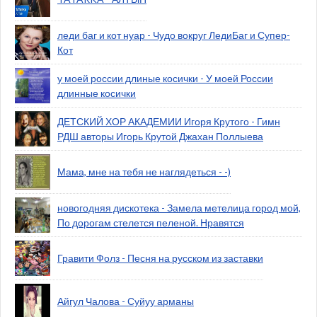
леди баг и кот нуар - Чудо вокруг ЛедиБаг и Супер-
Кот
у моей россии длиные косички - У моей России
длинные косички
ДЕТСКИЙ ХОР АКАДЕМИИ Игоря Крутого - Гимн
РДШ авторы Игорь Крутой Джахан Поллыева
Мама, мне на тебя не наглядеться - -)
новогодняя дискотека - Замела метелица город мой,
По дорогам стелется пеленой. Нравятся
Гравити Фолз - Песня на русском из заставки
Айгул Чалова - Суйуу арманы