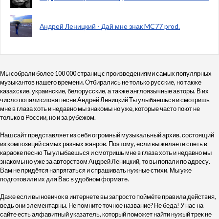
Андрей Леницкий - Дай мне знак MC77 prod.
Мы собрали более 100 000 страниц с произведениями самых популярных
музыкантов нашего времени. Отбирались не только русские, но также
казахские, украинские, белорусские, а также англоязычные авторы. В их
число попали слова песни Андрей Леницкий Ты улыбаешься и смотришь
мне в глаза хоть и недавно мы знакомы но уже, которые часто поют не
только в России, но и за рубежом.
Наш сайт представляет из себя огромный музыкальный архив, состоящий
из композиций самых разных жанров. Поэтому, если вы желаете спеть в
караоке песню Ты улыбаешься и смотришь мне в глаза хоть и недавно мы
знакомы но уже за авторством Андрей Леницкий, то вы попали по адресу.
Вам не придётся напрягаться и спрашивать нужные стихи. Мы уже
подготовили их для Вас в удобном формате.
Даже если вы новичок в интернете вы запросто поймёте правила действия,
ведь они элементарны. Не помните точное название? Не беда! У нас на
сайте есть алфавитный указатель, который поможет найти нужый трек не