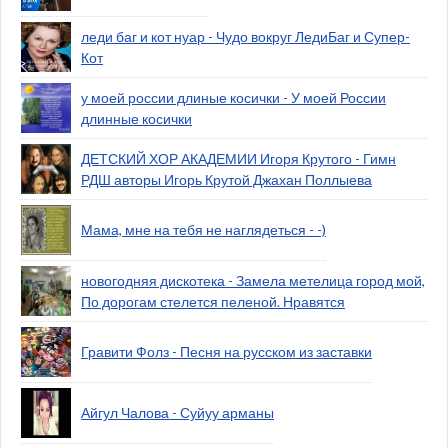
леди баг и кот нуар - Чудо вокруг ЛедиБаг и Супер-
Кот
у моей россии длиные косички - У моей России
длинные косички
ДЕТСКИЙ ХОР АКАДЕМИИ Игоря Крутого - Гимн
РДШ авторы Игорь Крутой Джахан Поллыева
Мама, мне на тебя не наглядеться - -)
новогодняя дискотека - Замела метелица город мой,
По дорогам стелется пеленой. Нравятся
Гравити Фолз - Песня на русском из заставки
Айгул Чалова - Суйуу арманы