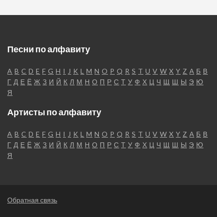
Песни по алфавиту
A
B
C
D
E
F
G
H
I
J
K
L
M
N
O
P
Q
R
S
T
U
V
W
X
Y
Z
А
Б
В
Г
Д
Е
Ё
Ж
З
И
Й
К
Л
М
Н
О
П
Р
С
Т
У
Ф
Х
Ц
Ч
Щ
Ш
Ы
Э
Ю
Я
Артисты по алфавиту
A
B
C
D
E
F
G
H
I
J
K
L
M
N
O
P
Q
R
S
T
U
V
W
X
Y
Z
А
Б
В
Г
Д
Е
Ё
Ж
З
И
Й
К
Л
М
Н
О
П
Р
С
Т
У
Ф
Х
Ц
Ч
Щ
Ш
Ы
Э
Ю
Я
Обратная связь