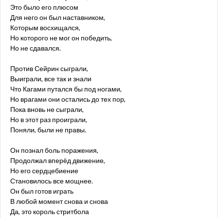
Это было его плюсом
Для него он был наставником,
Которым восхищался,
Но которого не мог он победить,
Но не сдавался.
Против Сейрин сыграли,
Выиграли, все так и знали
Что Кагами путался бы под ногами,
Но врагами они остались до тех пор,
Пока вновь не сыграли,
Но в этот раз проиграли,
Поняли, были не правы.
Он познал боль поражения,
Продолжал вперёд движение,
Но его сердцебиение
Становилось все мощнее.
Он был готов играть
В любой момент снова и снова
Да, это король стритбола