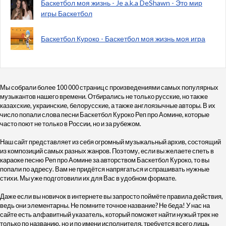
Баскетбол моя жизнь - Je a.k.a DeShawn - Это мир
игры Баскетбол
Баскетбол Куроко - Баскетбол моя жизнь моя игра
Мы собрали более 100 000 страниц с произведениями самых популярных
музыкантов нашего времени. Отбирались не только русские, но также
казахские, украинские, белорусские, а также англоязычные авторы. В их
число попали слова песни Баскетбол Куроко Реп про Аомине, которые
часто поют не только в России, но и за рубежом.
Наш сайт представляет из себя огромный музыкальный архив, состоящий
из композиций самых разных жанров. Поэтому, если вы желаете спеть в
караоке песню Реп про Аомине за авторством Баскетбол Куроко, то вы
попали по адресу. Вам не придётся напрягаться и спрашивать нужные
стихи. Мы уже подготовили их для Вас в удобном формате.
Даже если вы новичок в интернете вы запросто поймёте правила действия,
ведь они элементарны. Не помните точное название? Не беда! У нас на
сайте есть алфавитный указатель, который поможет найти нужый трек не
только по названию, но и по имени исполнителя, требуется всего лишь