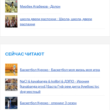
Мирбек Атабеков - Долон
школа двери распохни - Школа, школа, двери
распахни
СЕЙЧАС ЧИТАЮТ
Баскетбол Куроко - Баскетбол моя жизнь моя игра
NaCl & kavabanga & kolibri & ДЭПО - Ирония
[kavabanga prod.] Баста Гуф рем дигга бумбокс loc
dog местный
Баскетбол Куроко - опенинг 3 сезон