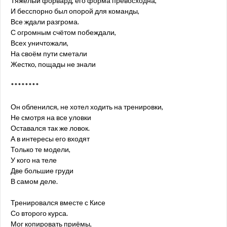
Тяжёлый форвард, его форма превосходна,
И бесспорно был опорой для команды,
Все ждали разгрома.
С огромным счётом побеждали,
Всех уничтожали,
На своём пути сметали
Жестко, пощады не знали
********
Он обленился, не хотел ходить на тренировки,
Не смотря на все уловки
Оставался так же ловок.
А в интересы его входят
Только те модели,
У кого на теле
Две большие груди
В самом деле.
Тренировался вместе с Кисе
Со второго курса.
Мог копировать приёмы,