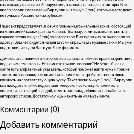
казахские, украинские, белорусские, а также англоязычные авторы. В их
число попали слова песни Бир турли кыз минус (1 тон), которые часто поют
не только в России, но и за рубежом.
Наш сайт представляет из себя огромный музыкальный архив, состоящий
из композиций самых разных жанров. Поэтому, если вы желаете спеть в
караоке песню минус (1 тон) за авторством Бир турли кыз, то вы попали по
адресу. Вам не придётся напрягаться и спрашивать нужные стихи. Мы уже
подготовили их для Вас в удобном формате.
Даже если вы новичок в интернете вы запросто поймёте правила действия,
ведь они элементарны. Не помните точное название? Не беда! У нас на
сайте есть алфавитный указатель, который поможет найти нужый трек не
только по названию, но и по имени исполнителя, требуется всего лишь
кликнуть на соответствующую букву. Текст песни минус (1 тон) - Бир турли
кыз находится прямо под онлайн плеером. Поскольку исполнитель
является настоящий звездой, то чуть ниже мы добавили полный список
авторских стихов. Достаточно лишь нажать на имя музыканта.
Комментарии (0)
Добавить комментарий