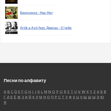
Биопсихоз - Нас Нет
Artik и Asti feat. Джиган - О тебе
Песни по алфавиту
A
B
C
D
E
F
G
H
I
J
K
L
M
N
O
P
Q
R
S
T
U
V
W
X
Y
Z
А
Б
В
Г
Д
Е
Ё
Ж
З
И
Й
К
Л
М
Н
О
П
Р
С
Т
У
Ф
Х
Ц
Ч
Щ
Ш
Ы
Э
Ю
Я