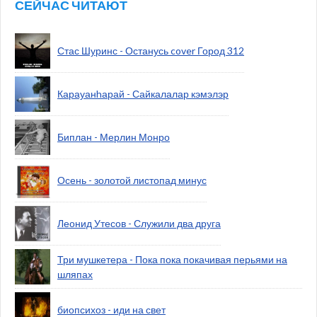
СЕЙЧАС ЧИТАЮТ
Стас Шуринс - Останусь cover Город 312
Карауанhарай - Сайкалалар кэмэлэр
Биплан - Мерлин Монро
Осень - золотой листопад минус
Леонид Утесов - Служили два друга
Три мушкетера - Пока пока покачивая перьями на
шляпах
биопсихоз - иди на свет