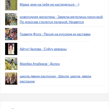
Мама, мне на тебя не наглядеться - -)
новогодняя дискотека - Замела метелица город мой,
По дорогам стелется пеленой. Нравятся
Гравити Фолз - Песня на русском из заставки
Айгул Чалова - Суйуу арманы
Мирбек Атабеков - Долон
школа двери распохни - Школа, школа, двери
распахни