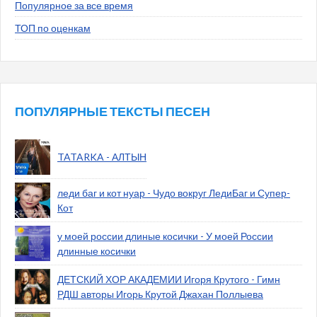
Популярное за все время
ТОП по оценкам
ПОПУЛЯРНЫЕ ТЕКСТЫ ПЕСЕН
TATARKA - АЛТЫН
леди баг и кот нуар - Чудо вокруг ЛедиБаг и Супер-
Кот
у моей россии длиные косички - У моей России
длинные косички
ДЕТСКИЙ ХОР АКАДЕМИИ Игоря Крутого - Гимн
РДШ авторы Игорь Крутой Джахан Поллыева