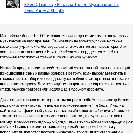
KReeD, Бьянка, - Реальна Только Музыка prod. by
Tema Yurev & Shaplin
Мы собрали более 100 000 страниц с произведениями самых популярных
музыкантов нашего времени. Отбирались не только русские, но также
казахские, украинские, белорусские, а также англоязычные авторы. В их
число попали слова песни Бьянка Забери мое сердце, я уже люблю,
которые часто поют не только в России, но и за рубежом.
Наш сайт представляет из себя огромный музыкальный архив, состоящий
из композиций самых разных жанров. Поэтому, если вы желаете спеть в
караоке песню Забери мое сердце, я уже люблю за авторством Бьянка, то
вы попали по адресу. Вам не придётся напрягаться и спрашивать нужные
стихи. Мы уже подготовили их для Вас в удобном формате.
Даже если вы новичок в интернете вы запросто поймёте правила действия,
ведь они элементарны. Не помните точное название? Не беда! У нас на
сайте есть алфавитный указатель, который поможет найти нужый трек не
только по названию, но и по имени исполнителя, требуется всего лишь
кликнуть на соответствующую букву. Текст песни Забери мое сердце, я уже
люблю - Бьянка находится прямо под онлайн плеером. Поскольку
исполнитель является настоящий звездой, то чуть ниже мы добавили