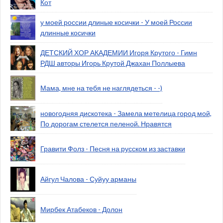
Кот
у моей россии длиные косички - У моей России
длинные косички
ДЕТСКИЙ ХОР АКАДЕМИИ Игоря Крутого - Гимн
РДШ авторы Игорь Крутой Джахан Поллыева
Мама, мне на тебя не наглядеться - -)
новогодняя дискотека - Замела метелица город мой,
По дорогам стелется пеленой. Нравятся
Гравити Фолз - Песня на русском из заставки
Айгул Чалова - Суйуу арманы
Мирбек Атабеков - Долон