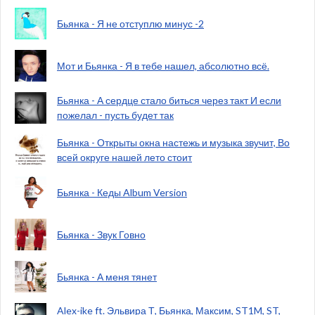
Бьянка - Я не отступлю минус -2
Мот и Бьянка - Я в тебе нашел, абсолютно всё.
Бьянка - А сердце стало биться через такт И если
пожелал - пусть будет так
Бьянка - Открыты окна настежь и музыка звучит, Во
всей округе нашей лето стоит
Бьянка - Кеды Album Version
Бьянка - Звук Говно
Бьянка - А меня тянет
Alex-ike ft. Эльвира Т, Бьянка, Максим, ST1M, ST,