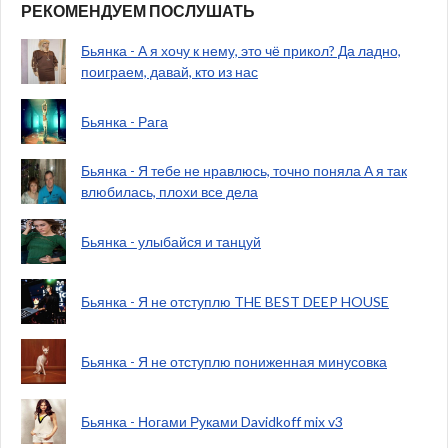
РЕКОМЕНДУЕМ ПОСЛУШАТЬ
Бьянка - А я хочу к нему, это чё прикол? Да ладно,
поиграем, давай, кто из нас
Бьянка - Рага
Бьянка - Я тебе не нравлюсь, точно поняла А я так
влюбилась, плохи все дела
Бьянка - улыбайся и танцуй
Бьянка - Я не отступлю THE BEST DEEP HOUSE
Бьянка - Я не отступлю пониженная минусовка
Бьянка - Ногами Руками Davidkoff mix v3