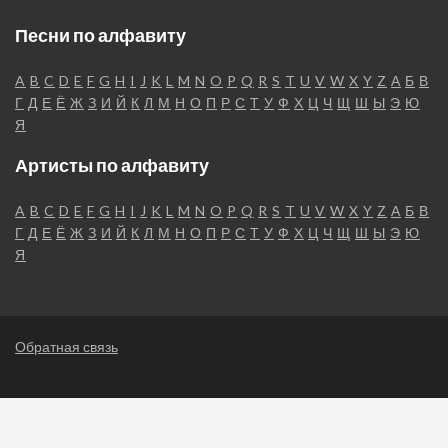
Песни по алфавиту
A
B
C
D
E
F
G
H
I
J
K
L
M
N
O
P
Q
R
S
T
U
V
W
X
Y
Z
А
Б
В
Г
Д
Е
Ё
Ж
З
И
Й
К
Л
М
Н
О
П
Р
С
Т
У
Ф
Х
Ц
Ч
Щ
Ш
Ы
Э
Ю
Я
Артисты по алфавиту
A
B
C
D
E
F
G
H
I
J
K
L
M
N
O
P
Q
R
S
T
U
V
W
X
Y
Z
А
Б
В
Г
Д
Е
Ё
Ж
З
И
Й
К
Л
М
Н
О
П
Р
С
Т
У
Ф
Х
Ц
Ч
Щ
Ш
Ы
Э
Ю
Я
Обратная связь