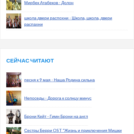
Мирбек Атабеков - Долон
школа двери распохни - Школа, школа, двери
распахни
СЕЙЧАС ЧИТАЮТ
песня к 9 мая - Наша Родина сильна
Непоседы - Дорога к солнцу минус
Брони Кейт - Гимн Брони на англ
Сестры Берри OST "Жизнь и приключения Мишки