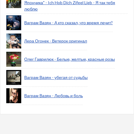
Япончика" - Ich Hob Dich Zifeel Lieb - Я так тебя
люблю
Ваграм Вазян - А кто сказал, что время лечит?
Лера Огонек - Ветерок оригинал
Олег Гаврилюк - Белые, желтые, красные розы
Ваграм Вазян - убегая от судьбы
Ваграм Вазян - Любовь и боль