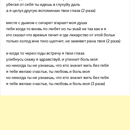
убегая от себя ты идешь в глухуйу даль
а я целуз другую вспоминаю твои глаза (2 раза)
месте с дымом с сигарет згарает моя душа
тебя когда то вновь по любят но ты знай не так как и я
кто сказал что времья лечит и где лекарство от этой больи
только холод мне тихо щепчит, не заживет рана твоя (2 раза)
и когда то через годы встречу я твои глаза
улибнусь скажу я здравствуй, и утихнит боль моя
но некогда ты не узнаешь, что ето значит жить без тебя
я тебе желаю счастье, ты любовь и боль моя
но некогда ты не узнаешь, что ето значит жить без тебя
я тебе желаю счастье, ты любовь и боль моя (3 раза)