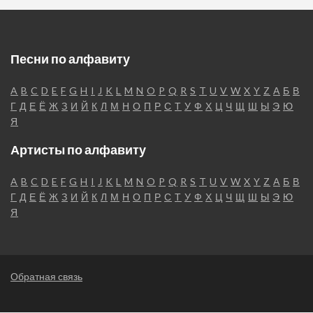
Песни по алфавиту
A
B
C
D
E
F
G
H
I
J
K
L
M
N
O
P
Q
R
S
T
U
V
W
X
Y
Z
А
Б
В
Г
Д
Е
Ё
Ж
З
И
Й
К
Л
М
Н
О
П
Р
С
Т
У
Ф
Х
Ц
Ч
Щ
Ш
Ы
Э
Ю
Я
Артисты по алфавиту
A
B
C
D
E
F
G
H
I
J
K
L
M
N
O
P
Q
R
S
T
U
V
W
X
Y
Z
А
Б
В
Г
Д
Е
Ё
Ж
З
И
Й
К
Л
М
Н
О
П
Р
С
Т
У
Ф
Х
Ц
Ч
Щ
Ш
Ы
Э
Ю
Я
Обратная связь