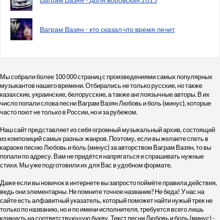
Ваграм Вазян - кто сказал что время лечит
Мы собрали более 100 000 страниц с произведениями самых популярных
музыкантов нашего времени. Отбирались не только русские, но также
казахские, украинские, белорусские, а также англоязычные авторы. В их
число попали слова песни Ваграм Вазян Любовь и боль (минус), которые
часто поют не только в России, но и за рубежом.
Наш сайт представляет из себя огромный музыкальный архив, состоящий
из композиций самых разных жанров. Поэтому, если вы желаете спеть в
караоке песню Любовь и боль (минус) за авторством Ваграм Вазян, то вы
попали по адресу. Вам не придётся напрягаться и спрашивать нужные
стихи. Мы уже подготовили их для Вас в удобном формате.
Даже если вы новичок в интернете вы запросто поймёте правила действия,
ведь они элементарны. Не помните точное название? Не беда! У нас на
сайте есть алфавитный указатель, который поможет найти нужый трек не
только по названию, но и по имени исполнителя, требуется всего лишь
кликнуть на соответствующую букву. Текст песни Любовь и боль (минус) -