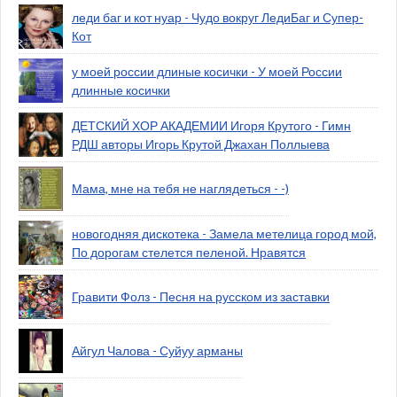
леди баг и кот нуар - Чудо вокруг ЛедиБаг и Супер-
Кот
у моей россии длиные косички - У моей России
длинные косички
ДЕТСКИЙ ХОР АКАДЕМИИ Игоря Крутого - Гимн
РДШ авторы Игорь Крутой Джахан Поллыева
Мама, мне на тебя не наглядеться - -)
новогодняя дискотека - Замела метелица город мой,
По дорогам стелется пеленой. Нравятся
Гравити Фолз - Песня на русском из заставки
Айгул Чалова - Суйуу арманы