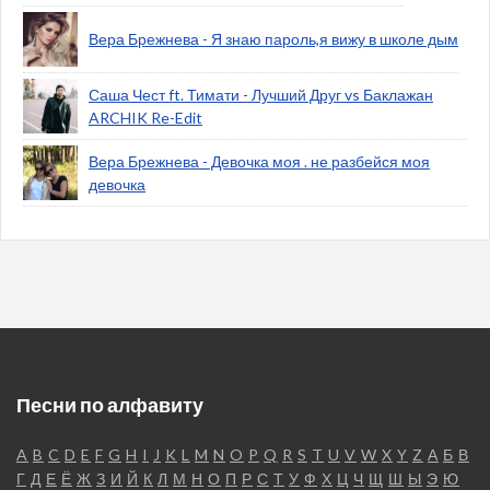
Вера Брежнева - Я знаю пароль,я вижу в школе дым
Саша Чест ft. Тимати - Лучший Друг vs Баклажан
ARCHIK Re-Edit
Вера Брежнева - Девочка моя . не разбейся моя
девочка
Песни по алфавиту
A
B
C
D
E
F
G
H
I
J
K
L
M
N
O
P
Q
R
S
T
U
V
W
X
Y
Z
А
Б
В
Г
Д
Е
Ё
Ж
З
И
Й
К
Л
М
Н
О
П
Р
С
Т
У
Ф
Х
Ц
Ч
Щ
Ш
Ы
Э
Ю