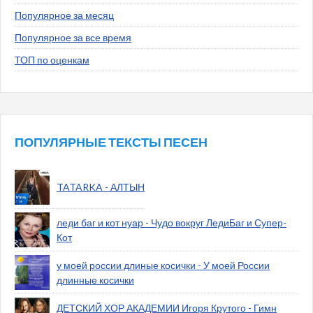
Популярное за месяц
Популярное за все время
ТОП по оценкам
ПОПУЛЯРНЫЕ ТЕКСТЫ ПЕСЕН
TATARKA - АЛТЫН
леди баг и кот нуар - Чудо вокруг ЛедиБаг и Супер-
Кот
у моей россии длиные косички - У моей России
длинные косички
ДЕТСКИЙ ХОР АКАДЕМИИ Игоря Крутого - Гимн