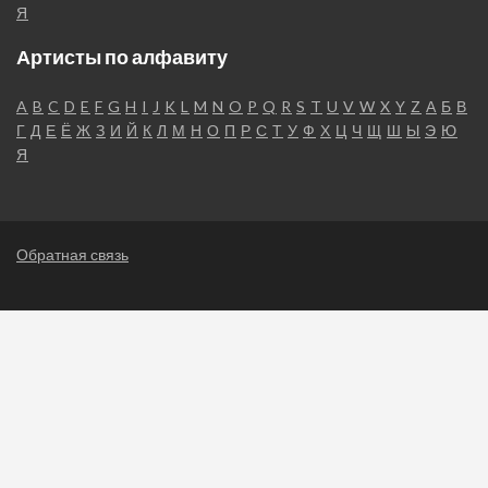
Я
Артисты по алфавиту
A
B
C
D
E
F
G
H
I
J
K
L
M
N
O
P
Q
R
S
T
U
V
W
X
Y
Z
А
Б
В
Г
Д
Е
Ё
Ж
З
И
Й
К
Л
М
Н
О
П
Р
С
Т
У
Ф
Х
Ц
Ч
Щ
Ш
Ы
Э
Ю
Я
Обратная связь