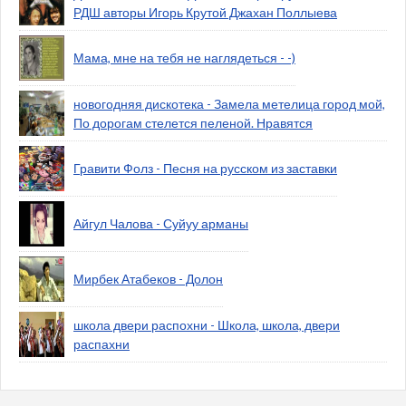
РДШ авторы Игорь Крутой Джахан Поллыева
Мама, мне на тебя не наглядеться - -)
новогодняя дискотека - Замела метелица город мой,
По дорогам стелется пеленой. Нравятся
Гравити Фолз - Песня на русском из заставки
Айгул Чалова - Суйуу арманы
Мирбек Атабеков - Долон
школа двери распохни - Школа, школа, двери
распахни