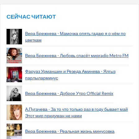
СЕЙЧАС ЧИТАЮТ
Вера Брежнева - Мамочка опять гадаю я о нём по
цветкам
Вера Брежнева - Любовь спасёт мирradio Metro FM
Фаруаз Урманшин и Резеда Аминева - Ялгыз
парлыларминус
Вера Брежнева - Доброе Утро Official Remix
А.Пугачева - За то что только раз в году бывает май
Этот мир придуман не нами
Вера Брежнева - Реальная жизнь минусовка