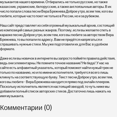
музыкантов нашего времени. Отбирались не только русские, но также
казахские, украинские, белорусские, а также англоязычные авторы. В их
число попали слова песни Вера Брежнева Доброе утро, всем тем, кого вы
любите, которые часто поют не только в России, но и за рубежом.
Наш сайт представляет из себя огромный музыкальный архив, состоящий
из композиций самых разных жанров. Поэтому, если вы желаете спеть в
караоке песню Доброе утро, всем тем, кого вы любите за авторством Вера
Брежнева, то вы попали по адресу. Вам не придётся напрягаться и
спрашивать нужные стихи. Мы уже подготовили их для Вас в удобном
формате.
Даже если вы новичок в интернете вы запросто поймёте правила действия,
ведь они элементарны. Не помните точное название? Не беда! У нас на
сайте есть алфавитный указатель, который поможет найти нужый трек не
только по названию, но и по имени исполнителя, требуется всего лишь
кликнуть на соответствующую букву. Текст песни Доброе утро, всем тем,
кого вы любите - Вера Брежнева находится прямо под онлайн плеером.
Поскольку исполнитель является настоящий звездой, то чуть ниже мы
добавили полный список авторских стихов. Достаточно лишь нажать на
имя музыканта.
Комментарии (0)