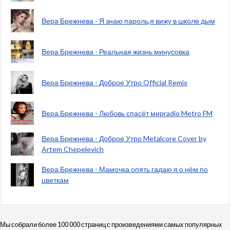
Вера Брежнева - Я знаю пароль,я вижу в школе дым
Вера Брежнева - Реальная жизнь минусовка
Вера Брежнева - Доброе Утро Official Remix
Вера Брежнева - Любовь спасёт мирradio Metro FM
Вера Брежнева - Доброе Утро Metalcore Cover by
Artem Chepelevich
Вера Брежнева - Мамочка опять гадаю я о нём по
цветкам
Мы собрали более 100 000 страниц с произведениями самых популярных