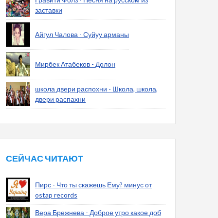
заставки
Айгул Чалова - Суйуу арманы
Мирбек Атабеков - Долон
школа двери распохни - Школа, школа,
двери распахни
СЕЙЧАС ЧИТАЮТ
Пирс - Что ты скажешь Ему? минус от
ostap records
Вера Брежнева - Доброе утро какое доб