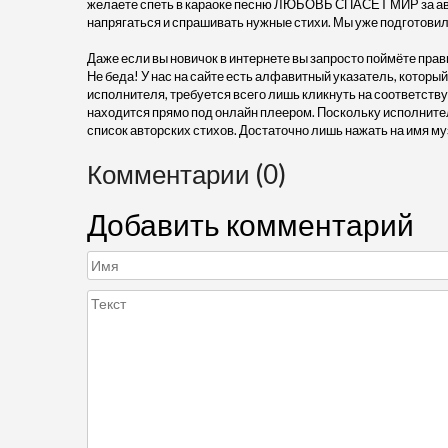
желаете спеть в караоке песню ЛЮБОВЬ СПАСЕТ МИР за авто
напрягаться и спрашивать нужные стихи. Мы уже подготовил
Даже если вы новичок в интернете вы запросто поймёте прав
Не беда! У нас на сайте есть алфавитный указатель, который
исполнителя, требуется всего лишь кликнуть на соответс
находится прямо под онлайн плеером. Поскольку исполните
список авторских стихов. Достаточно лишь нажать на имя му
Комментарии (0)
Добавить комментарий