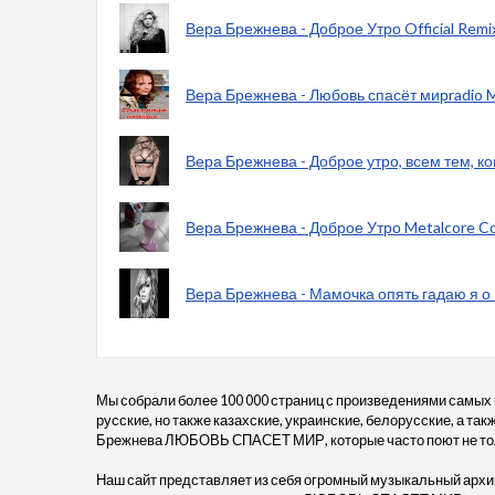
Вера Брежнева - Доброе Утро Official Remi
Вера Брежнева - Любовь спасёт мирradio 
Вера Брежнева - Доброе утро, всем тем, к
Вера Брежнева - Доброе Утро Metalcore Co
Вера Брежнева - Мамочка опять гадаю я о
Мы собрали более 100 000 страниц с произведениями самых
русские, но также казахские, украинские, белорусские, а та
Брежнева ЛЮБОВЬ СПАСЕТ МИР, которые часто поют не тольк
Наш сайт представляет из себя огромный музыкальный архив