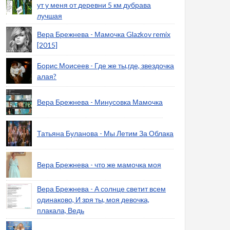
ут у меня от деревни 5 км дубрава
лучшая
Вера Брежнева - Мамочка Glazkov remix
[2015]
Борис Моисеев - Где же ты,где, звездочка
алая?
Вера Брежнева - Минусовка Мамочка
Татьяна Буланова - Мы Летим За Облака
Вера Брежнева - что же мамочка моя
Вера Брежнева - А солнце светит всем
одинаково, И зря ты, моя девочка,
плакала, Ведь