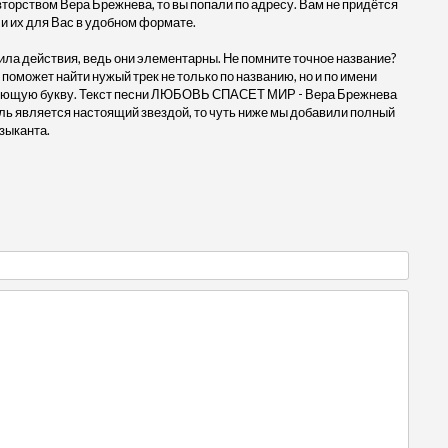
рством Вера Брежнева, то вы попали по адресу. Вам не придётся
и их для Вас в удобном формате.
ила действия, ведь они элементарны. Не помните точное название?
 поможет найти нужый трек не только по названию, но и по имени
твующую букву. Текст песни ЛЮБОВЬ СПАСЕТ МИР - Вера Брежнева
ль является настоящий звездой, то чуть ниже мы добавили полный
зыканта.