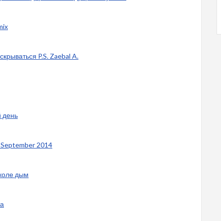
mix
скрываться P.S. Zaebal A.
й день
 September 2014
школе дым
ка