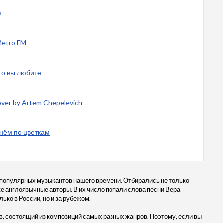
x
Metro FM
ого вы любите
ver by Artem Chepelevich
 нём по цветкам
 популярных музыкантов нашего времени. Отбирались не только
кже англоязычные авторы. В их число попали слова песни Вера
о в России, но и за рубежом.
, состоящий из композиций самых разных жанров. Поэтому, если вы