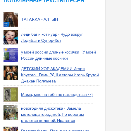
ПОПУЛЯРНЫЕ ТЕКСТЫ ПЕСЕН
TATARKA - АЛТЫН
леди баг и кот нуар - Чудо вокруг
ЛедиБаг и Супер-Кот
у моей россии длиные косички - У моей
России длинные косички
ДЕТСКИЙ ХОР АКАДЕМИИ Игоря
Крутого - Гимн РДШ авторы Игорь Крутой
Джахан Поллыева
Мама, мне на тебя не наглядеться - -)
новогодняя дискотека - Замела
метелица город мой, По дорогам
стелется пеленой. Нравятся
Гравити Фолз - Песня на русском из