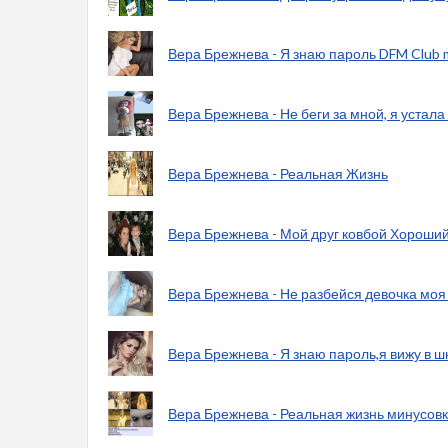
Вера Брежнева - Я знаю пароль DFM Club 
Вера Брежнева - Не беги за мной, я устала 
Вера Брежнева - Реальная Жизнь
Вера Брежнева - Мой друг ковбой Хороши
Вера Брежнева - Не разбейся девочка моя
Вера Брежнева - Я знаю пароль,я вижу в 
Вера Брежнева - Реальная жизнь минусов