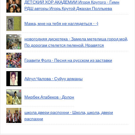
ДЕТСКИЙ ХОР АКАДЕМИИ Игоря Крутого - Гимн
РДШ авторы Игорь Крутой Джахан Поллыева
Мама, мне на тебя не наглядеться - -)
новогодняя дискотека - Замела метелица город мой,
По дорогам стелется пеленой. Нравятся
Гравити Фолз - Песня на русском из заставки
Айгул Чалова - Суйуу арманы
Мирбек Атабеков - Долон
школа двери распохни - Школа, школа, двери
распахни