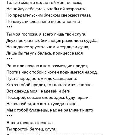
Только смерти желает ей моя госпожа,
Не найду себе силы, чтобы ей возразить.
Но предательским блеском сверкают глаза,
Почему эти слезы мне не остановить?
***
Ты моя госпожа, я всего лишь твой слуга.
Двух прекрасных близнецов разделила судьба.
На подносе хрустальном и сердце и душа,
Лишь бы ты улыбалась, принцесса моя
***
Рано или поздно к нам возмездие придет,
Против нас с тобой с колен поднимется народ.
Пусть перед Богом и доказана вина,
Кто за тобой придет, тот поплатится сполна.
Вот одежда моя - надевай и беги
Поскорей, совсем скоро здесь будут враги.
Не волнуйся, что кто-то увидит лицо -
Мы с тобой близнецы, нас не различит никто
***
Я твоя госпожа госпожа,
Ты простой беглец, слуга.