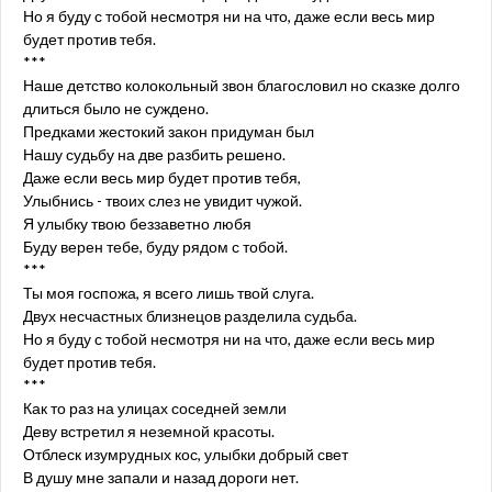
Но я буду с тобой несмотря ни на что, даже если весь мир
будет против тебя.
***
Наше детство колокольный звон благословил но сказке долго
длиться было не суждено.
Предками жестокий закон придуман был
Нашу судьбу на две разбить решено.
Даже если весь мир будет против тебя,
Улыбнись - твоих слез не увидит чужой.
Я улыбку твою беззаветно любя
Буду верен тебе, буду рядом с тобой.
***
Ты моя госпожа, я всего лишь твой слуга.
Двух несчастных близнецов разделила судьба.
Но я буду с тобой несмотря ни на что, даже если весь мир
будет против тебя.
***
Как то раз на улицах соседней земли
Деву встретил я неземной красоты.
Отблеск изумрудных кос, улыбки добрый свет
В душу мне запали и назад дороги нет.