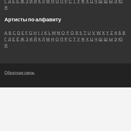
Г
Д
Е
Ё
Ж
З
И
Й
К
Л
М
Н
О
П
Р
С
Т
У
Ф
Х
Ц
Ч
Щ
Ш
Ы
Э
Ю
Я
Артисты по алфавиту
A
B
C
D
E
F
G
H
I
J
K
L
M
N
O
P
Q
R
S
T
U
V
W
X
Y
Z
А
Б
В
Г
Д
Е
Ё
Ж
З
И
Й
К
Л
М
Н
О
П
Р
С
Т
У
Ф
Х
Ц
Ч
Щ
Ш
Ы
Э
Ю
Я
Обратная связь