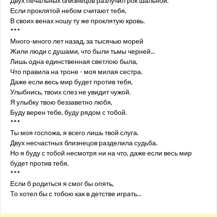
Двух печальных близнецов разлучил рок шальной.
Если проклятой небом считают тебя,
В своих венах ношу ту же проклятую кровь.
***
Много-много лет назад, за тысячью морей
Жили люди с душами, что были тьмы черней...
Лишь одна единственная светлою была,
Что правила на троне - моя милая сестра.
Даже если весь мир будет против тебя,
Улыбнись, твоих слез не увидит чужой.
Я улыбку твою беззаветно любя,
Буду верен тебе, буду рядом с тобой.
***
Ты моя госпожа, я всего лишь твой слуга.
Двух несчастных близнецов разделила судьба.
Но я буду с тобой несмотря ни на что, даже если весь мир
будет против тебя.
***
Если б родиться я смог бы опять,
То хотел бы с тобою как в детстве играть...