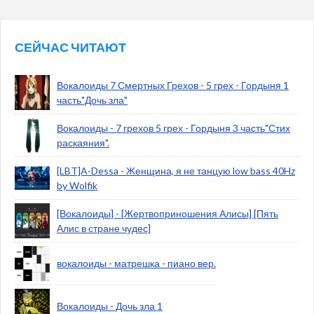
СЕЙЧАС ЧИТАЮТ
Вокалоиды 7 Смертных Грехов - 5 грех - Гордыня 1
часть"Дочь зла"
Вокалоиды - 7 грехов 5 грех - Гордыня 3 часть"Стих
раскаяния".
[LBT]A-Dessa - Женщина, я не танцую low bass 40Hz
by Wolfik
[Вокалоиды] - [Жертвоприношения Алисы] [Пять
Алис в стране чудес]
вокалоиды - матрешка - пиано вер.
Вокалоиды - Дочь зла 1