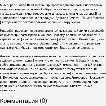
Мы собрали более 100 000 страниц с произведениями самых популярных
музыкантов нашего времени. Отбирались не только русские, но также
казахские, украинские, белорусские, а также англоязычные авторы. В их
число попали слова песни Вокалоиды - Дочь зла [ 2 часть - Ты моя госпожа
], которые часто поют не только в России, но и за рубежом.
Наш сайт представляет из себя огромный музыкальный архив, состоящий
из композиций самых разных жанров. Поэтому, если вы желаете спеть в
караоке песню [ 2 часть - Ты моя госпожа ] за авторством Вокалоиды - Дочь
зла, то вы попали по адресу. Вам не придётся напрягаться и спрашивать
нужные стихи. Мы уже подготовили их для Вас в удобном формате.
Даже если вы новичок в интернете вы запросто поймёте правила действия,
ведь они элементарны. Не помните точное название? Не беда! У нас на
сайте есть алфавитный указатель, который поможет найти нужый трек не
только по названию, но и по имени исполнителя, требуется всего лишь
кликнуть на соответствующую букву. Текст песни [ 2 часть - Ты моя госпожа
] - Вокалоиды - Дочь зла находится прямо под онлайн плеером. Поскольку
исполнитель является настоящий звездой, то чуть ниже мы добавили
полный список авторских стихов. Достаточно лишь нажать на имя
музыканта.
Комментарии (0)