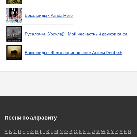
Вокалоиды - Panda Hero
Русалочка- Урсула)) - Мой несчастный дружок ха-ха
Вокалоиды - Жертвоприношение Алисы Deutsch
Песни по алфавиту
A
B
C
D
E
F
G
H
I
J
K
L
M
N
O
P
Q
R
S
T
U
V
W
X
Y
Z
А
Б
В