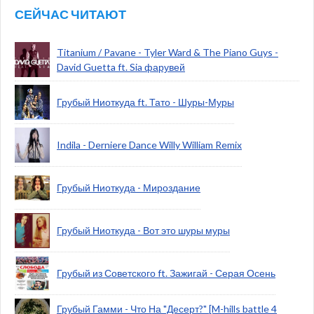
СЕЙЧАС ЧИТАЮТ
Titanium / Pavane - Tyler Ward & The Piano Guys -
David Guetta ft. Sia фарувей
Грубый Ниоткуда ft. Тато - Шуры-Муры
Indila - Derniere Dance Willy William Remix
Грубый Ниоткуда - Мироздание
Грубый Ниоткуда - Вот это шуры муры
Грубый из Советского ft. Зажигай - Серая Осень
Грубый Гамми - Что На "Десерт?" [M-hills battle 4