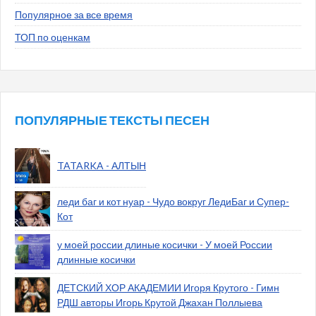
Популярное за все время
ТОП по оценкам
ПОПУЛЯРНЫЕ ТЕКСТЫ ПЕСЕН
TATARKA - АЛТЫН
леди баг и кот нуар - Чудо вокруг ЛедиБаг и Супер-
Кот
у моей россии длиные косички - У моей России
длинные косички
ДЕТСКИЙ ХОР АКАДЕМИИ Игоря Крутого - Гимн
РДШ авторы Игорь Крутой Джахан Поллыева