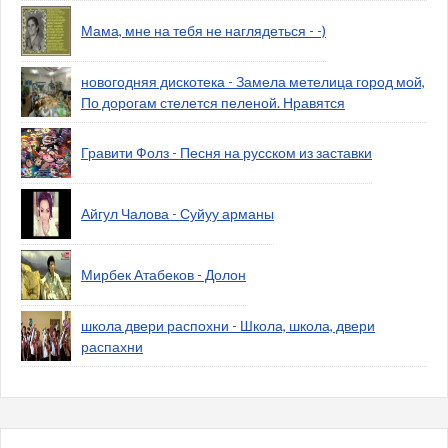
Мама, мне на тебя не наглядеться - -)
новогодняя дискотека - Замела метелица город мой,
По дорогам стелется пеленой. Нравятся
Гравити Фолз - Песня на русском из заставки
Айгул Чалова - Суйуу арманы
Мирбек Атабеков - Долон
школа двери распохни - Школа, школа, двери
распахни