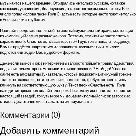
музыкантов нашего времени. Отбирались не только русские, но также
казахские, украинские, белорусские, а также англоязычные авторы. В их
число попали слова песни Грув Счастье есть, которые часто поют не только
в России, но и за рубежом.
Наш сайт представляет из себя огромный музыкальный архив, состоящий
из композиций самых разных жанров. Поэтому, если вы желаете спеть в
караоке песню Счастье есть за авторством Грув, то вы попали по адресу.
Вам не придётся напрягаться и спрашивать нужные стихи. Мы уже
подготовили их для Вас в удобном формате.
Даже если вы новичок в интернете вы запросто поймёте правила действия,
ведь они элементарны. Не помните точное название? Не беда! У нас на
сайте есть алфавитный указатель, который поможет найти нужый трек не
только по названию, но и по имени исполнителя, требуется всего лишь
кликнуть на соответствующую букву. Текст песни Счастье есть - Грув
находится прямо под онлайн плеером. Поскольку исполнитель является
настоящий звездой, то чуть ниже мы добавили полный список авторских
стихов. Достаточно лишь нажать на имя музыканта.
Комментарии (0)
Добавить комментарий