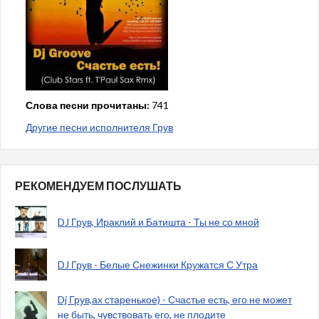
Слова песни прочитаны:
741
Другие песни исполнителя Грув
РЕКОМЕНДУЕМ ПОСЛУШАТЬ
DJ Грув, Ираклий и Батишта - Ты не со мной
DJ Грув - Белые Снежинки Кружатся С Утра
Dj Грув,ах старенькое) - Счастье есть, его не может
не быть, чувствовать его, не плодите