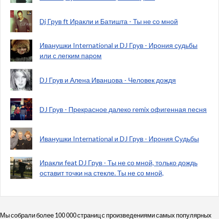
Dj Грув ft Иракли и Батишта - Ты не со мной
Иванушки International и DJ Грув - Ирония судьбы
или с легким паром
DJ Грув и Алена Иванцова - Человек дождя
DJ Грув - Прекрасное далеко remix офигенная песня
Иванушки International и DJ Грув - Ирония Судьбы
Иракли feat DJ Грув - Ты не со мной, только дождь
оставит точки на стекле. Ты не со мной,
Мы собрали более 100 000 страниц с произведениями самых популярных