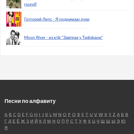
round]
Гртгорий Лепс - Я поднимаю руки
Moon River - из к/ф "Завтрак у Тиффани"
Песни по алфавиту
A
B
C
D
E
F
G
H
I
J
K
L
M
N
O
P
Q
R
S
T
U
V
W
X
Y
Z
А
Б
В
Г
Д
Е
Ё
Ж
З
И
Й
К
Л
М
Н
О
П
Р
С
Т
У
Ф
Х
Ц
Ч
Щ
Ш
Ы
Э
Ю
Я