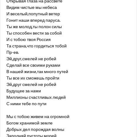
Открывая глаза на рассвете
Видим чистые мы небеса
И веселый,попутный ветер
Гонит наши вперед паруса.
Ты же молод,ты полон силы
Ты способен вести за собой
И с тобою твоя Россия
Та страна,что гордиться тобой
Пр-ев.
Эй,друг,смелей не робей
Сделай все своими руками
В нашей жизни,так много путей
Ты все их сможешь пройти
Эй,друг смелей не робей
Будущее за нами
Миллионы счастливых людей
С ними тебе по пути
Мы с тобою живем на огромной
Богом хранимой земле
Добрых дел порождая волны
Заполняй пустоты морей