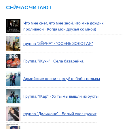
СЕЙЧАС ЧИТАЮТ
Что мне снег, что мне зной, что мне дождик
проливной - Когда мои друзья со мной)
группа "ЗЁРНА" - "ОСЕНЬ ЗОЛОТАЯ"
Группа "Жуки" - Села батарейка
Армейские песни - целуйте бабы рельсы
Группа "Жар" - Ух ты,мы вышли из бухты
группа "Дилижанс" - Белый снег кружит