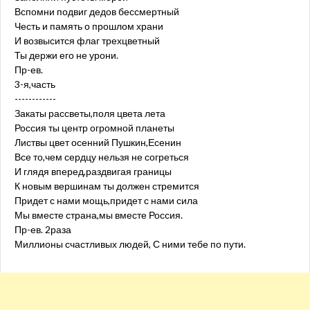
Вспомни подвиг дедов бессмертный
Честь и память о прошлом храни
И возвысится флаг трехцветный
Ты держи его не урони.
Пр-ев.
3-я,часть
------------
Закаты рассветы,поля цвета лета
Россия ты центр огромной планеты
Листвы цвет осенний Пушкин,Есенин
Все то,чем сердцу нельзя не согреться
И глядя вперед,раздвигая границы
К новым вершинам ты должен стремится
Придет с нами мощь,придет с нами сила
Мы вместе страна,мы вместе Россия.
Пр-ев. 2раза
Миллионы счастливых людей, С ними тебе по пути.