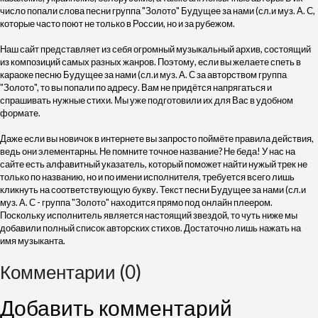
число попали слова песни группа "Золото" Будущее за нами (сл.и муз. А. С,
которые часто поют не только в России, но и за рубежом.
Наш сайт представляет из себя огромный музыкальный архив, состоящий
из композиций самых разных жанров. Поэтому, если вы желаете спеть в
караоке песню Будущее за нами (сл.и муз. А. С за авторством группа
"Золото", то вы попали по адресу. Вам не придётся напрягаться и
спрашивать нужные стихи. Мы уже подготовили их для Вас в удобном
формате.
Даже если вы новичок в интернете вы запросто поймёте правила действия,
ведь они элементарны. Не помните точное название? Не беда! У нас на
сайте есть алфавитный указатель, который поможет найти нужый трек не
только по названию, но и по имени исполнителя, требуется всего лишь
кликнуть на соответствующую букву. Текст песни Будущее за нами (сл.и
муз. А. С - группа "Золото" находится прямо под онлайн плеером.
Поскольку исполнитель является настоящий звездой, то чуть ниже мы
добавили полный список авторских стихов. Достаточно лишь нажать на
имя музыканта.
Комментарии (0)
Добавить комментарий