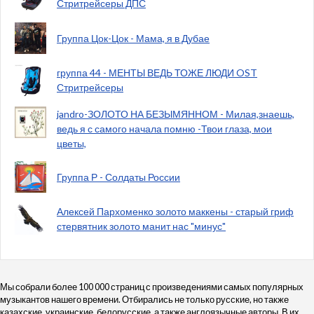
Стритрейсеры ДПС
Группа Цок-Цок - Мама, я в Дубае
группа 44 - МЕНТЫ ВЕДЬ ТОЖЕ ЛЮДИ OST
Стритрейсеры
jandro-ЗОЛОТО НА БЕЗЫМЯННОМ - Милая,знаешь,
ведь я с самого начала помню -Твои глаза, мои
цветы,
Группа Р - Солдаты России
Алексей Пархоменко золото маккены - старый гриф
стервятник золото манит нас "минус"
Мы собрали более 100 000 страниц с произведениями самых популярных
музыкантов нашего времени. Отбирались не только русские, но также
казахские, украинские, белорусские, а также англоязычные авторы. В их