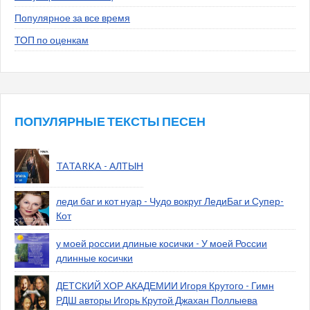
Популярное за все время
ТОП по оценкам
ПОПУЛЯРНЫЕ ТЕКСТЫ ПЕСЕН
TATARKA - АЛТЫН
леди баг и кот нуар - Чудо вокруг ЛедиБаг и Супер-
Кот
у моей россии длиные косички - У моей России
длинные косички
ДЕТСКИЙ ХОР АКАДЕМИИ Игоря Крутого - Гимн
РДШ авторы Игорь Крутой Джахан Поллыева