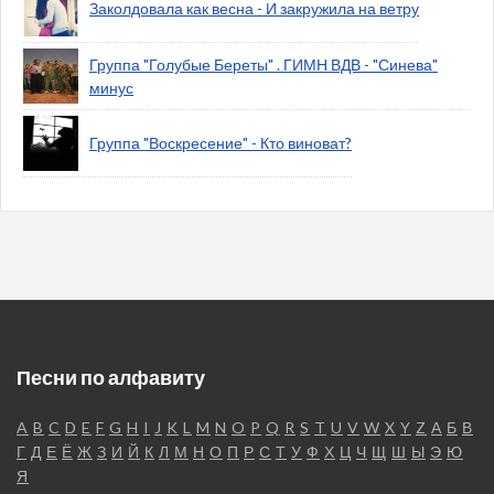
Заколдовала как весна - И закружила на ветру
Группа "Голубые Береты" . ГИМН ВДВ - "Синева"
минус
Группа "Воскресение" - Кто виноват?
Песни по алфавиту
A
B
C
D
E
F
G
H
I
J
K
L
M
N
O
P
Q
R
S
T
U
V
W
X
Y
Z
А
Б
В
Г
Д
Е
Ё
Ж
З
И
Й
К
Л
М
Н
О
П
Р
С
Т
У
Ф
Х
Ц
Ч
Щ
Ш
Ы
Э
Ю
Я