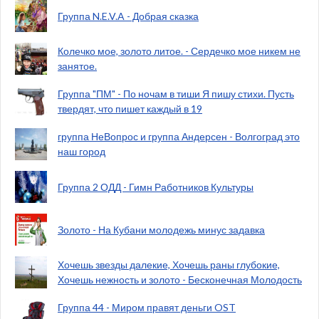
Группа N.E.V.A - Добрая сказка
Колечко мое, золото литое. - Сердечко мое никем не
занятое.
Группа "ПМ" - По ночам в тиши Я пишу стихи. Пусть
твердят, что пишет каждый в 19
группа НеВопрос и группа Андерсен - Волгоград это
наш город
Группа 2 ОДД - Гимн Работников Культуры
Золото - На Кубани молодежь минус задавка
Хочешь звезды далекие, Хочешь раны глубокие,
Хочешь нежность и золото - Бесконечная Молодость
Группа 44 - Миром правят деньги OST