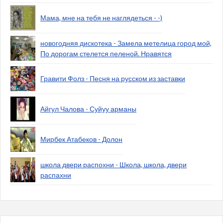
Мама, мне на тебя не наглядеться - -)
новогодняя дискотека - Замела метелица город мой,
По дорогам стелется пеленой. Нравятся
Гравити Фолз - Песня на русском из заставки
Айгул Чалова - Суйуу арманы
Мирбек Атабеков - Долон
школа двери распохни - Школа, школа, двери
распахни