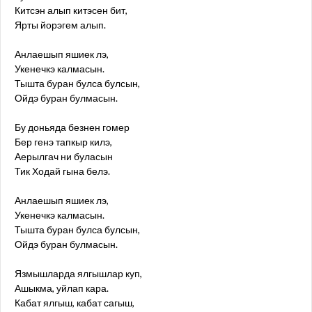
Китсэн алып китэсен бит,
Ярты йорэгем алып.
Анлаешып яшиек лэ,
Укенечкэ калмасын.
Тышта буран булса булсын,
Ойдэ буран булмасын.
Бу доньяда безнен гомер
Бер генэ тапкыр килэ,
Аерылгач ни буласын
Тик Ходай гына белэ.
Анлаешып яшиек лэ,
Укенечкэ калмасын.
Тышта буран булса булсын,
Ойдэ буран булмасын.
Язмышларда ялгышлар куп,
Ашыкма, уйлап кара.
Кабат ялгыш, кабат сагыш,