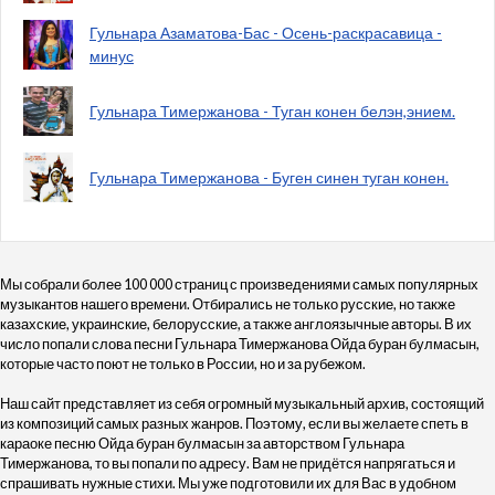
Гульнара Азаматова-Бас - Осень-раскрасавица -
минус
Гульнара Тимержанова - Туган конен белэн,энием.
Гульнара Тимержанова - Буген синен туган конен.
Мы собрали более 100 000 страниц с произведениями самых популярных
музыкантов нашего времени. Отбирались не только русские, но также
казахские, украинские, белорусские, а также англоязычные авторы. В их
число попали слова песни Гульнара Тимержанова Ойда буран булмасын,
которые часто поют не только в России, но и за рубежом.
Наш сайт представляет из себя огромный музыкальный архив, состоящий
из композиций самых разных жанров. Поэтому, если вы желаете спеть в
караоке песню Ойда буран булмасын за авторством Гульнара
Тимержанова, то вы попали по адресу. Вам не придётся напрягаться и
спрашивать нужные стихи. Мы уже подготовили их для Вас в удобном