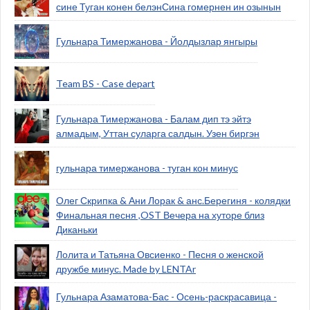
сине Туган конен белэнСина гомернен ин озынын
Гульнара Тимержанова - Йолдызлар янгыры
Team BS - Case depart
Гульнара Тимержанова - Балам дип тэ эйтэ
алмадым, Уттан суларга салдын. Узен биргэн
гульнара тимержанова - туган кон минус
Олег Скрипка & Ани Лорак & анс.Берегиня - колядки
Финальная песня ,OST Вечера на хуторе близ
Диканьки
Лолита и Татьяна Овсиенко - Песня о женской
дружбе минус. Made by LENTAr
Гульнара Азаматова-Бас - Осень-раскрасавица -