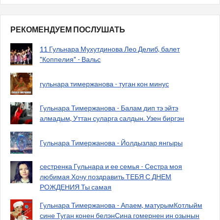
РЕКОМЕНДУЕМ ПОСЛУШАТЬ
11 Гульнара Мухутдинова Лео Делиб, балет
"Коппелия" - Вальс
гульнара тимержанова - туган кон минус
Гульнара Тимержанова - Балам дип тэ эйтэ
алмадым, Уттан суларга салдын. Узен биргэн
Гульнара Тимержанова - Йолдызлар янгыры
сестренка Гульнара и ее семья - Сестра моя
любимая Хочу поздравить ТЕБЯ С ДНЕМ
РОЖДЕНИЯ Ты самая
Гульнара Тимержанова - Апаем, матурымКотлыйм
сине Туган конен белэнСина гомернен ин озынын