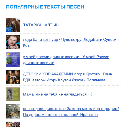
ПОПУЛЯРНЫЕ ТЕКСТЫ ПЕСЕН
TATARKA - АЛТЫН
леди баг и кот нуар - Чудо вокруг ЛедиБаг и Супер-
Кот
у моей россии длиные косички - У моей России
длинные косички
ДЕТСКИЙ ХОР АКАДЕМИИ Игоря Крутого - Гимн
РДШ авторы Игорь Крутой Джахан Поллыева
Мама, мне на тебя не наглядеться - -)
новогодняя дискотека - Замела метелица город мой,
По дорогам стелется пеленой. Нравятся