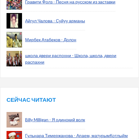
Гравити Фолз - Песня на русском из заставки
Айгул Чалова - Суйуу арманы
Мирбек Атабеков - Долон
школа двери распохни - Школа, школа, двери
распахни
СЕЙЧАС ЧИТАЮТ
Billy Milligan - Я одинокий волк
Гульнара Тимержанова - Апаем, матурымКотлыйм