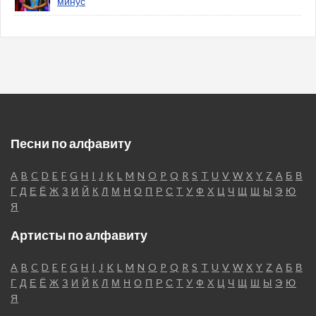
минус
Песни по алфавиту
A
B
C
D
E
F
G
H
I
J
K
L
M
N
O
P
Q
R
S
T
U
V
W
X
Y
Z
А
Б
В
Г
Д
Е
Ё
Ж
З
И
Й
К
Л
М
Н
О
П
Р
С
Т
У
Ф
Х
Ц
Ч
Щ
Ш
Ы
Э
Ю
Я
Артисты по алфавиту
A
B
C
D
E
F
G
H
I
J
K
L
M
N
O
P
Q
R
S
T
U
V
W
X
Y
Z
А
Б
В
Г
Д
Е
Ё
Ж
З
И
Й
К
Л
М
Н
О
П
Р
С
Т
У
Ф
Х
Ц
Ч
Щ
Ш
Ы
Э
Ю
Я