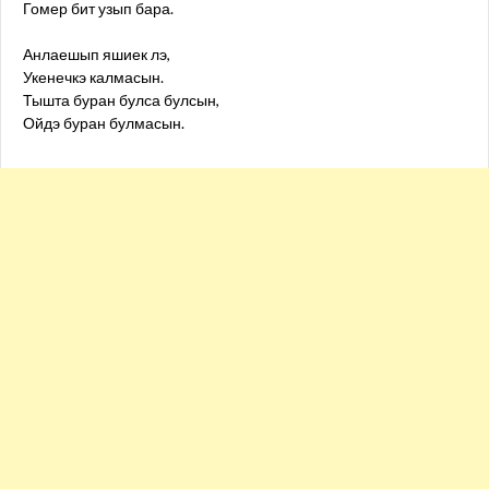
Гомер бит узып бара.
Анлаешып яшиек лэ,
Укенечкэ калмасын.
Тышта буран булса булсын,
Ойдэ буран булмасын.