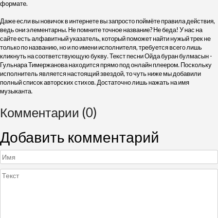
формате.
Даже если вы новичок в интернете вы запросто поймёте правила действия,
ведь они элементарны. Не помните точное название? Не беда! У нас на
сайте есть алфавитный указатель, который поможет найти нужый трек не
только по названию, но и по имени исполнителя, требуется всего лишь
кликнуть на соответствующую букву. Текст песни Ойда буран булмасын -
Гульнара Тимержанова находится прямо под онлайн плеером. Поскольку
исполнитель является настоящий звездой, то чуть ниже мы добавили
полный список авторских стихов. Достаточно лишь нажать на имя
музыканта.
Комментарии (0)
Добавить комментарий