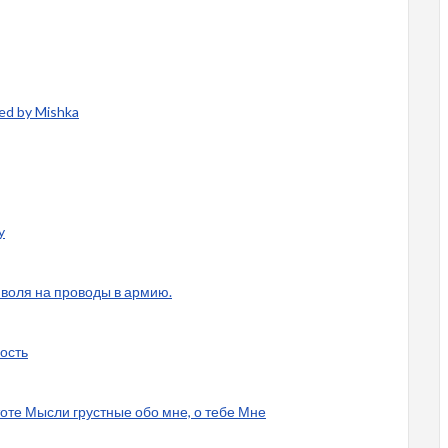
ed by Mishka
y
 воля на проводы в армию.
ость
тоте Мысли грустные обо мне, о тебе Мне