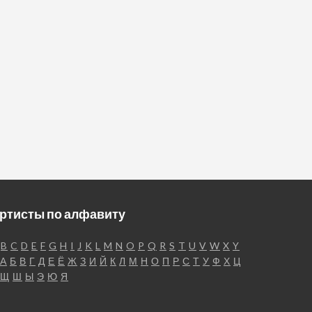
ртисты по алфавиту
B
C
D
E
F
G
H
I
J
K
L
M
N
O
P
Q
R
S
T
U
V
W
X
Y
А
Б
В
Г
Д
Е
Ё
Ж
З
И
Й
К
Л
М
Н
О
П
Р
С
Т
У
Ф
Х
Ц
Щ
Ш
Ы
Э
Ю
Я