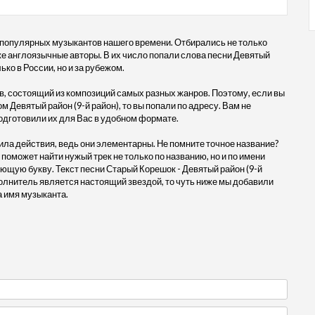
 популярных музыкантов нашего времени. Отбирались не только
кже англоязычные авторы. В их число попали слова песни Девятый
ько в России, но и за рубежом.
, состоящий из композиций самых разных жанров. Поэтому, если вы
 Девятый район (9-й район), то вы попали по адресу. Вам не
одготовили их для Вас в удобном формате.
ила действия, ведь они элементарны. Не помните точное название?
 поможет найти нужый трек не только по названию, но и по имени
ющую букву. Текст песни Старый Корешок - Девятый район (9-й
олнитель является настоящий звездой, то чуть ниже мы добавили
а имя музыканта.