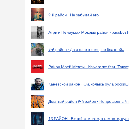
9-й район - Не забывай его
Атри и Ненаумах Мокрый район - bassbost
9-й район - Да я ж не в коже, не блатной..
Район Моей Мечты - Из чего же feat. Tomm
Каневской район - Ой, колысь була роскиш
Девятый район 9-й район - Непрошенный г
13 РАЙОН - В этой комнате, в темноте, пус