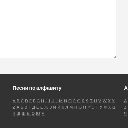
Песни по алфавиту
А
A
B
C
D
E
F
G
H
I
J
K
L
M
N
O
P
Q
R
S
T
U
V
W
X
Y
A
Z
А
Б
В
Г
Д
Е
Ё
Ж
З
И
Й
К
Л
М
Н
О
П
Р
С
Т
У
Ф
Х
Ц
Z
Ч
Щ
Ш
Ы
Э
Ю
Я
Ч