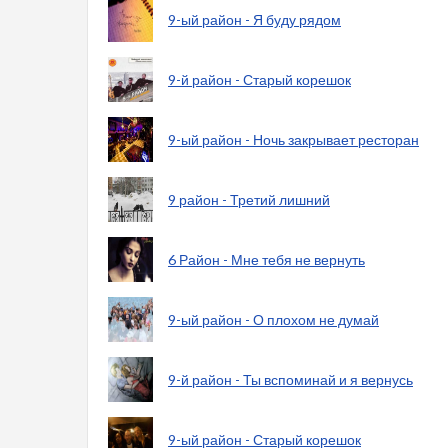
9-ый район - Я буду рядом
9-й район - Старый корешок
9-ый район - Ночь закрывает ресторан
9 район - Третий лишний
6 Район - Мне тебя не вернуть
9-ый район - О плохом не думай
9-й район - Ты вспоминай и я вернусь
9-ый район - Старый корешок