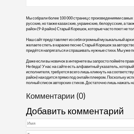
Мы собрали более 100 000 страниц с произведениями самых
русские, но также казахские, украинские, белорусские, а та
район (9-й район) Старый Корешок, которые часто поют не тол
Наш сайт представляет из себя огромный музыкальный архив
желаете спеть в караоке песню Старый Корешок за авторством
придётся напрягаться и спрашивать нужные стихи. Мы уже п
Даже если вы новичок в интернете вы запросто поймёте прав
Не беда! У нас на сайте есть алфавитный указатель, который
исполнителя, требуется всего лишь кликнуть на соответству
район) находится прямо под онлайн плеером. Поскольку исп
полный список авторских стихов. Достаточно лишь нажать н
Комментарии (0)
Добавить комментарий