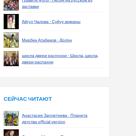
заставки
Айгул Чалова - Суйуу арманы
Мирбек Атабеков - Долон
школа двери распохни - Школа, школа,
двери распахни
СЕЙЧАС ЧИТАЮТ
Анастасия Заплетнева - Планета
детства official version