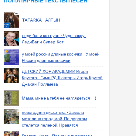
ПОПУЛЯРНЫЕ ТЕКСТЫ ПЕСЕН
TATARKA - АЛТЫН
леди баг и кот нуар - Чудо вокруг
ЛедиБаг и Супер-Кот
у моей россии длиные косички - У моей
России длинные косички
ДЕТСКИЙ ХОР АКАДЕМИИ Игоря
Крутого - Гимн РДШ авторы Игорь Крутой
Джахан Поллыева
Мама, мне на тебя не наглядеться - -)
новогодняя дискотека - Замела
метелица город мой, По дорогам
стелется пеленой. Нравятся
Гравити Фолз - Песня на русском из