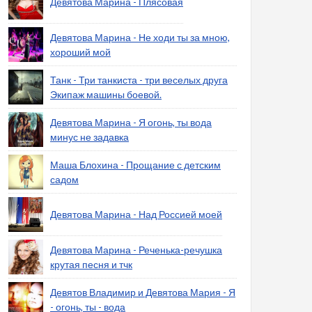
Девятова Марина - Плясовая
Девятова Марина - Не ходи ты за мною,
хороший мой
Танк - Три танкиста - три веселых друга
Экипаж машины боевой.
Девятова Марина - Я огонь, ты вода
минус не задавка
Маша Блохина - Прощание с детским
садом
Девятова Марина - Над Россией моей
Девятова Марина - Реченька-речушка
крутая песня и тчк
Девятов Владимир и Девятова Мария - Я
- огонь, ты - вода