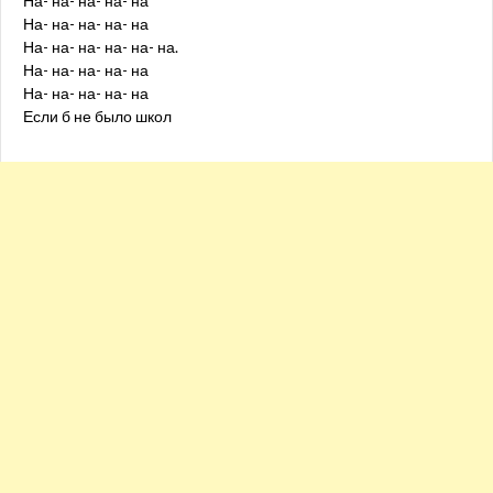
На- на- на- на- на
На- на- на- на- на
На- на- на- на- на- на.
На- на- на- на- на
На- на- на- на- на
Если б не было школ