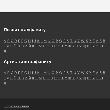
Песни по алфавиту
A
B
C
D
E
F
G
H
I
J
K
L
M
N
O
P
Q
R
S
T
U
V
W
X
Y
Z
А
Б
В
Г
Д
Е
Ё
Ж
З
И
Й
К
Л
М
Н
О
П
Р
С
Т
У
Ф
Х
Ц
Ч
Щ
Ш
Ы
Э
Ю
Я
Артисты по алфавиту
A
B
C
D
E
F
G
H
I
J
K
L
M
N
O
P
Q
R
S
T
U
V
W
X
Y
Z
А
Б
В
Г
Д
Е
Ё
Ж
З
И
Й
К
Л
М
Н
О
П
Р
С
Т
У
Ф
Х
Ц
Ч
Щ
Ш
Ы
Э
Ю
Я
Обратная связь