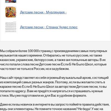
Детские песни - Мурляндия -
Детские песни - Страна Чудес плюс
Мы собрали более 100 000 страниц с произведениями самых популярных
музыкантов нашего времени. Отбирались не только русские, но также
казахские, украинские, белорусские, а также англоязычные авторы. В их
число попали слова песни Детские песни Если Б Не Было Школ, которые
часто поют не только в России, но и за рубежом.
Наш сайт представляет из себя огромный музыкальный архив, состоящий
из композиций самых разных жанров. Поэтому, если вы желаете спеть в
караоке песню Если Б Не Было Школ за авторством Детские песни, то вы
попали по адресу. Вам не придётся напрягаться и спрашивать нужные
стихи. Мы уже подготовили их для Вас в удобном формате.
Даже если вы новичок в интернете вы запросто поймёте правила действия,
ведь они элементарны. Не помните точное название? Не беда! У нас на