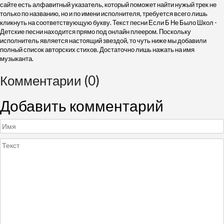
сайте есть алфавитный указатель, который поможет найти нужый трек не
только по названию, но и по имени исполнителя, требуется всего лишь
кликнуть на соответствующую букву. Текст песни Если Б Не Было Школ -
Детские песни находится прямо под онлайн плеером. Поскольку
исполнитель является настоящий звездой, то чуть ниже мы добавили
полный список авторских стихов. Достаточно лишь нажать на имя
музыканта.
Комментарии (0)
Добавить комментарий