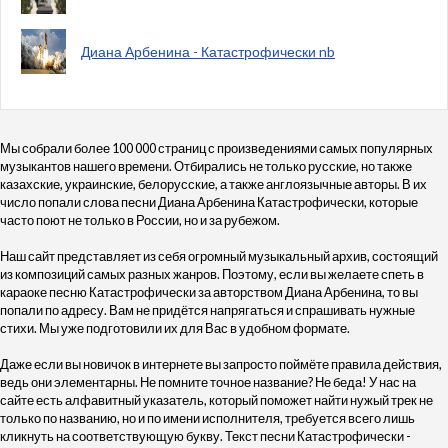
Диана Арбенина - Катастрофически nb
Мы собрали более 100 000 страниц с произведениями самых популярных
музыкантов нашего времени. Отбирались не только русские, но также
казахские, украинские, белорусские, а также англоязычные авторы. В их
число попали слова песни Диана Арбенина Катастрофически, которые
часто поют не только в России, но и за рубежом.
Наш сайт представляет из себя огромный музыкальный архив, состоящий
из композиций самых разных жанров. Поэтому, если вы желаете спеть в
караоке песню Катастрофически за авторством Диана Арбенина, то вы
попали по адресу. Вам не придётся напрягаться и спрашивать нужные
стихи. Мы уже подготовили их для Вас в удобном формате.
Даже если вы новичок в интернете вы запросто поймёте правила действия,
ведь они элементарны. Не помните точное название? Не беда! У нас на
сайте есть алфавитный указатель, который поможет найти нужый трек не
только по названию, но и по имени исполнителя, требуется всего лишь
кликнуть на соответствующую букву. Текст песни Катастрофически -