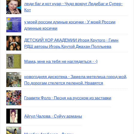
леди баг и кот нуар - Чудо вокруг ЛедиБаг и Супер-
Кот
у моей россии длиные косички - У моей России
длинные косички
ДЕТСКИЙ ХОР АКАДЕМИИ Игоря Крутого - Гимн
РДШ авторы Игорь Крутой Джахан Поллыева
Мама, мне на тебя не наглядеться - -)
новогодняя дискотека - Замела метелица город мой,
По дорогам стелется пеленой. Нравятся
Гравити Фолз - Песня на русском из заставки
Айгул Чалова - Суйуу арманы