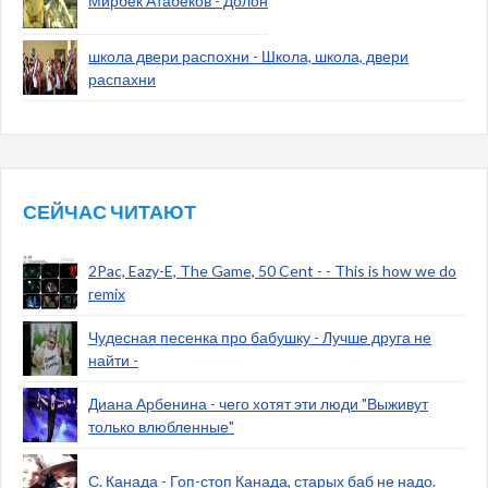
Мирбек Атабеков - Долон
школа двери распохни - Школа, школа, двери
распахни
СЕЙЧАС ЧИТАЮТ
2Pac, Eazy-E, The Game, 50 Cent - - This is how we do
remix
Чудесная песенка про бабушку - Лучше друга не
найти -
Диана Арбенина - чего хотят эти люди "Выживут
только влюбленные"
С. Канада - Гоп-стоп Канада, старых баб не надо.