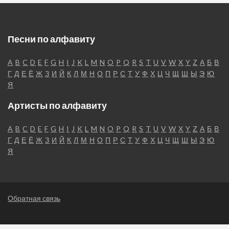
Песни по алфавиту
A
B
C
D
E
F
G
H
I
J
K
L
M
N
O
P
Q
R
S
T
U
V
W
X
Y
Z
А
Б
В
Г
Д
Е
Ё
Ж
З
И
Й
К
Л
М
Н
О
П
Р
С
Т
У
Ф
Х
Ц
Ч
Щ
Ш
Ы
Э
Ю
Я
Артисты по алфавиту
A
B
C
D
E
F
G
H
I
J
K
L
M
N
O
P
Q
R
S
T
U
V
W
X
Y
Z
А
Б
В
Г
Д
Е
Ё
Ж
З
И
Й
К
Л
М
Н
О
П
Р
С
Т
У
Ф
Х
Ц
Ч
Щ
Ш
Ы
Э
Ю
Я
Обратная связь