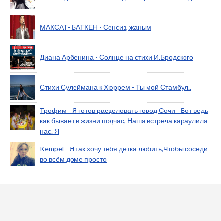
МАКСАТ- БАТКЕН - Сенсиз, жаным
Диана Арбенина - Солнце на стихи И.Бродского
Стихи Сулеймана к Хюррем - Ты мой Стамбул..
Трофим - Я готов расцеловать город Сочи - Вот ведь
как бывает в жизни подчас, Наша встреча караулила
нас. Я
Kempel - Я так хочу тебя детка любить,Чтобы соседи
во всём доме просто