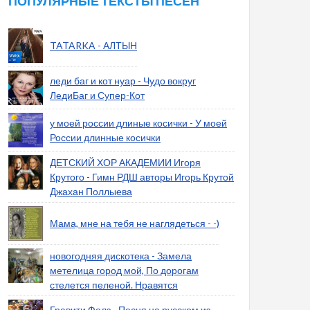
ПОПУЛЯРНЫЕ ТЕКСТЫ ПЕСЕН
TATARKA - АЛТЫН
леди баг и кот нуар - Чудо вокруг
ЛедиБаг и Супер-Кот
у моей россии длиные косички - У моей
России длинные косички
ДЕТСКИЙ ХОР АКАДЕМИИ Игоря
Крутого - Гимн РДШ авторы Игорь Крутой
Джахан Поллыева
Мама, мне на тебя не наглядеться - -)
новогодняя дискотека - Замела
метелица город мой, По дорогам
стелется пеленой. Нравятся
Гравити Фолз - Песня на русском из