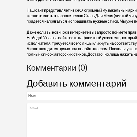
Наш сайт представляет из себя огромный музыкальный архив
желаете спеть в караоке песню Стань Для Меня (чистый мину
придётся напрягаться и спрашивать нужные стихи. Мы уже п
Даже если вы новичок в интернете вы запросто поймёте прав
Не беда! У нас на сайте есть алфавитный указатель, который
исполнителя, требуется всего лишь кликнуть на соответству
Билан находится прямо под онлайн плеером. Поскольку исп
полный список авторских стихов. Достаточно лишь нажать н
Комментарии (0)
Добавить комментарий