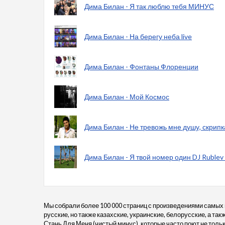
Дима Билан - Я так люблю тебя МИНУС
Дима Билан - На берегу неба live
Дима Билан - Фонтаны Флоренции
Дима Билан - Мой Космос
Дима Билан - Не тревожь мне душу, скрипк
Дима Билан - Я твой номер один DJ Rublev
Мы собрали более 100 000 страниц с произведениями самых
русские, но также казахские, украинские, белорусские, а та
Стань Для Меня (чистый минус), которые часто поют не только