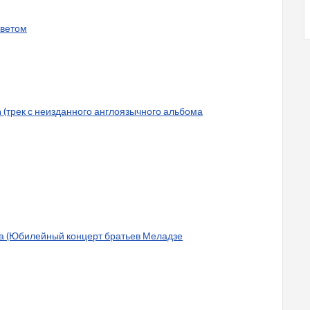
светом
 (трек с неизданного англоязычного альбома
ка (Юбилейный концерт братьев Меладзе