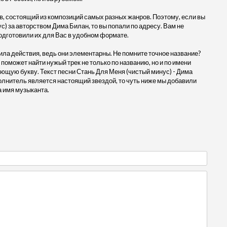
, состоящий из композиций самых разных жанров. Поэтому, если вы
с) за авторством Дима Билан, то вы попали по адресу. Вам не
одготовили их для Вас в удобном формате.
ила действия, ведь они элементарны. Не помните точное название?
 поможет найти нужый трек не только по названию, но и по имени
ющую букву. Текст песни Стань Для Меня (чистый минус) - Дима
олнитель является настоящий звездой, то чуть ниже мы добавили
а имя музыканта.