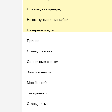
Я заживу как прежде,
Но окажужь опять с табой
Наверное поздно.
Припев
Стань для меня
Солнечным светом
Зимой и летом
Мне без тебя
Так одиноко.
Стань для меня