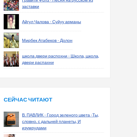
заставки
Айгул Чалова - Суйуу арманы
Мирбек Атабеков - Долон
школа двери распохни - Школа, школа,
двери распахни
СЕЙЧАС ЧИТАЮТ
В. ПАВЛИК - Город зеленого цвета -Ты,
словно. с дальней планеты, И
изумрудами