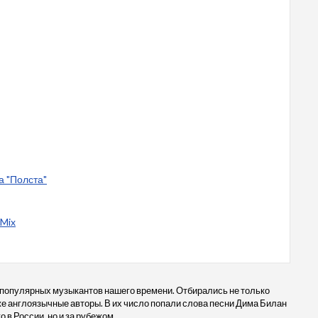
а "Полста"
 Mix
 популярных музыкантов нашего времени. Отбирались не только
кже англоязычные авторы. В их число попали слова песни Дима Билан
 в России, но и за рубежом.