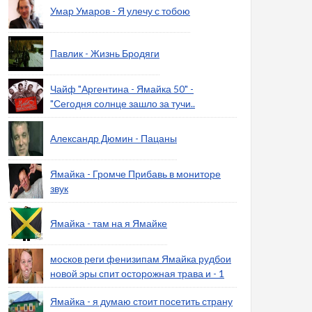
Умар Умаров - Я улечу с тобою
Павлик - Жизнь Бродяги
Чайф "Аргентина - Ямайка 50" -
"Сегодня солнце зашло за тучи..
Александр Дюмин - Пацаны
Ямайка - Громче Прибавь в мониторе
звук
Ямайка - там на я Ямайке
москов реги фенизипам Ямайка рудбои
новой эры спит осторожная трава и - 1
Ямайка - я думаю стоит посетить страну