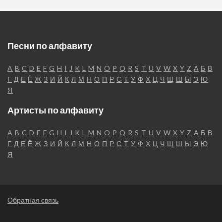
Песни по алфавиту
A
B
C
D
E
F
G
H
I
J
K
L
M
N
O
P
Q
R
S
T
U
V
W
X
Y
Z
А
Б
В
Г
Д
Е
Ё
Ж
З
И
Й
К
Л
М
Н
О
П
Р
С
Т
У
Ф
Х
Ц
Ч
Щ
Ш
Ы
Э
Ю
Я
Артисты по алфавиту
A
B
C
D
E
F
G
H
I
J
K
L
M
N
O
P
Q
R
S
T
U
V
W
X
Y
Z
А
Б
В
Г
Д
Е
Ё
Ж
З
И
Й
К
Л
М
Н
О
П
Р
С
Т
У
Ф
Х
Ц
Ч
Щ
Ш
Ы
Э
Ю
Я
Обратная связь