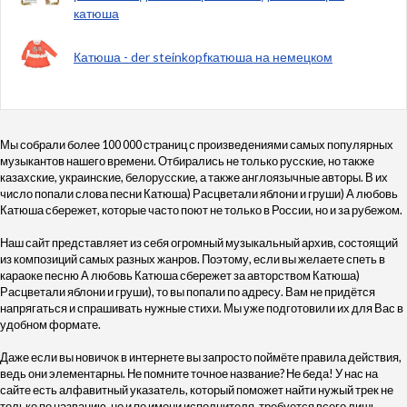
катюша
Катюша - der steinkopfкатюша на немецком
Мы собрали более 100 000 страниц с произведениями самых популярных
музыкантов нашего времени. Отбирались не только русские, но также
казахские, украинские, белорусские, а также англоязычные авторы. В их
число попали слова песни Катюша) Расцветали яблони и груши) А любовь
Катюша сбережет, которые часто поют не только в России, но и за рубежом.
Наш сайт представляет из себя огромный музыкальный архив, состоящий
из композиций самых разных жанров. Поэтому, если вы желаете спеть в
караоке песню А любовь Катюша сбережет за авторством Катюша)
Расцветали яблони и груши), то вы попали по адресу. Вам не придётся
напрягаться и спрашивать нужные стихи. Мы уже подготовили их для Вас в
удобном формате.
Даже если вы новичок в интернете вы запросто поймёте правила действия,
ведь они элементарны. Не помните точное название? Не беда! У нас на
сайте есть алфавитный указатель, который поможет найти нужый трек не
только по названию, но и по имени исполнителя, требуется всего лишь