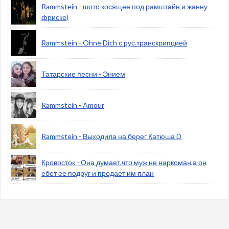
Rammstein - шото косящее под рамштайн и жанну
фриске)
Rammstein - Ohne Dich с рус.транскрипцией
Татарские песни - Энием
Rammstein - Amour
Rammstein - Выходила на берег Катюша D
Кровосток - Она думает,что муж не наркоман,а он
ебет ее подруг и продает им план