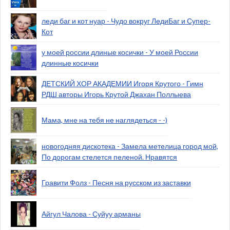
леди баг и кот нуар - Чудо вокруг ЛедиБаг и Супер-
Кот
у моей россии длиные косички - У моей России
длинные косички
ДЕТСКИЙ ХОР АКАДЕМИИ Игоря Крутого - Гимн
РДШ авторы Игорь Крутой Джахан Поллыева
Мама, мне на тебя не наглядеться - -)
новогодняя дискотека - Замела метелица город мой,
По дорогам стелется пеленой. Нравятся
Гравити Фолз - Песня на русском из заставки
Айгул Чалова - Суйуу арманы