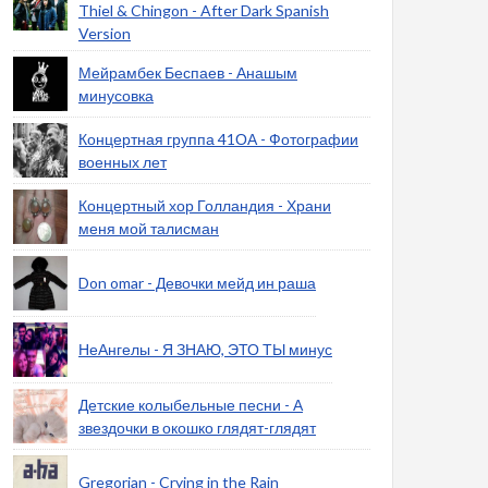
Thiel & Chingon - After Dark Spanish
Version
Мейрамбек Беспаев - Анашым
минусовка
Концертная группа 41ОА - Фотографии
военных лет
Концертный хор Голландия - Храни
меня мой талисман
Don omar - Девочки мейд ин раша
НеАнгелы - Я ЗНАЮ, ЭТО ТЫ минус
Детские колыбельные песни - А
звездочки в окошко глядят-глядят
Gregorian - Crying in the Rain