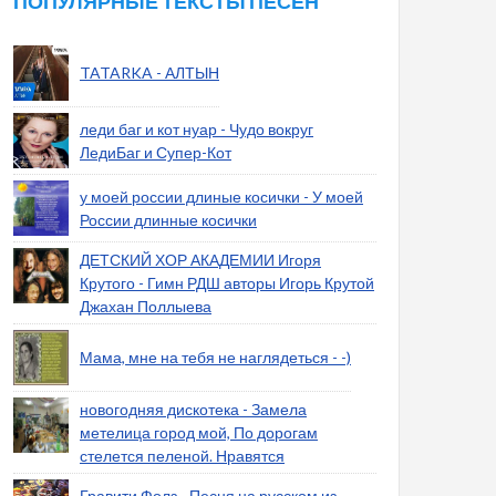
ПОПУЛЯРНЫЕ ТЕКСТЫ ПЕСЕН
TATARKA - АЛТЫН
леди баг и кот нуар - Чудо вокруг
ЛедиБаг и Супер-Кот
у моей россии длиные косички - У моей
России длинные косички
ДЕТСКИЙ ХОР АКАДЕМИИ Игоря
Крутого - Гимн РДШ авторы Игорь Крутой
Джахан Поллыева
Мама, мне на тебя не наглядеться - -)
новогодняя дискотека - Замела
метелица город мой, По дорогам
стелется пеленой. Нравятся
Гравити Фолз - Песня на русском из