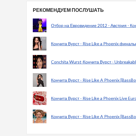
РЕКОМЕНДУЕМ ПОСЛУШАТЬ
Отбор на Евровидение 2012 - Австрия - Кон
Кончита Вурст - Rise Like a Phoenix финал
Conchita Wurst-Кончита Вурст - Unbreakab
Кончита Вурст - Rise Like A Phoenix [BassBo
Кончита Вурст - Rise Like a Phoenix Live Eur
Кончита Вурст - Rise Like A Phoenix [BassBo