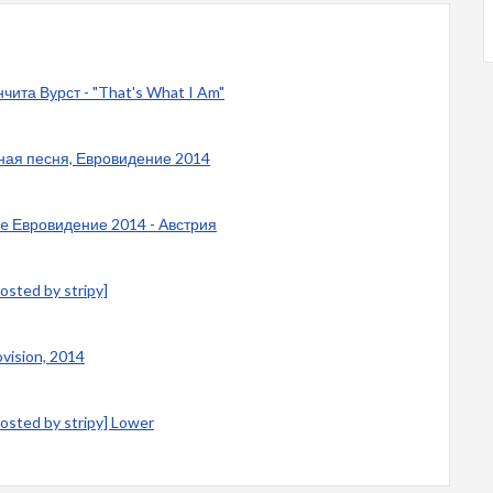
чита Вурст - "That's What I Am"
ьная песня, Евровидение 2014
le Евровидение 2014 - Австрия
osted by stripy]
ovision, 2014
osted by stripy] Lower