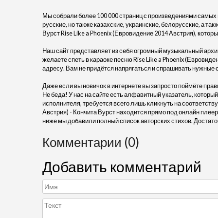
Мы собрали более 100 000 страниц с произведениями самых
русские, но также казахские, украинские, белорусские, а та
Вурст Rise Like a Phoenix (Евровидение 2014 Австрия), которы
Наш сайт представляет из себя огромный музыкальный архив
желаете спеть в караоке песню Rise Like a Phoenix (Евровиде
адресу. Вам не придётся напрягаться и спрашивать нужные 
Даже если вы новичок в интернете вы запросто поймёте прав
Не беда! У нас на сайте есть алфавитный указатель, который
исполнителя, требуется всего лишь кликнуть на соответствую
Австрия) - Кончита Вурст находится прямо под онлайн плее
ниже мы добавили полный список авторских стихов. Достато
Комментарии (0)
Добавить комментарий