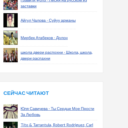
заставки
Айгул Чалова - Суйуу арманы
Мирбек Атабеков - Долон
школа двери распохни - Школа, школа,
двери распахни
СЕЙЧАС ЧИТАЮТ
Юля Савичева - Ты Сердце Мое Прости
За Любовь
Tito & Tarrantula, Robert Rodriguez, Carl