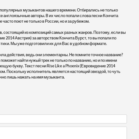
 популярных музыкантов нашего времени. Отбирались не только
кже англоязычные авторы. В их число попали слова песни Кончита
е часто поют не только в России, но и за рубежом.
, состоящий из композиций самых разных жанров. Поэтому, если вы
ние 2014 Австрия) за авторством Кончита Вурст, то вы попали по
стихи. Мы уже подготовили их для Вас в удобном формате.
ила действия, ведь они элементарны. Не помните точное название?
 поможет найти нужый трек не только по названию, но и по имени
щую букву. Текст песни Rise Like a Phoenix (Евровидение 2014
ром. Поскольку исполнитель является настоящий звездой, то чуть
чно лишь нажать на имя музыканта.