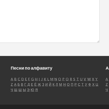
Песни по алфавиту
А
A
B
C
D
E
F
G
H
I
J
K
L
M
N
O
P
Q
R
S
T
U
V
W
X
Y
A
Z
А
Б
В
Г
Д
Е
Ё
Ж
З
И
Й
К
Л
М
Н
О
П
Р
С
Т
У
Ф
Х
Ц
Z
Ч
Щ
Ш
Ы
Э
Ю
Я
Ч