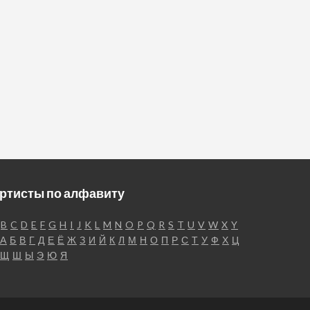
ртисты по алфавиту
B
C
D
E
F
G
H
I
J
K
L
M
N
O
P
Q
R
S
T
U
V
W
X
Y
А
Б
В
Г
Д
Е
Ё
Ж
З
И
Й
К
Л
М
Н
О
П
Р
С
Т
У
Ф
Х
Ц
Щ
Ш
Ы
Э
Ю
Я