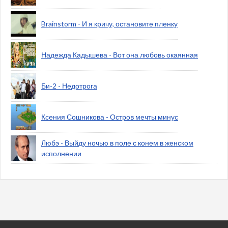
Brainstorm - И я кричу, остановите пленку
Надежда Кадышева - Вот она любовь окаянная
Би-2 - Недотрога
Ксения Сошникова - Остров мечты минус
Любэ - Выйду ночью в поле с конем в женском
исполнении