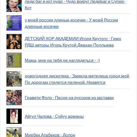
леди баг и кот нуар - Чудо вокруг ЛедиБаг и Супер-
Кот
у моей россии длиные косички - У моей России
длинные косички
ДЕТСКИЙ ХОР АКАДЕМИИ Игоря Крутого - Гимн
РДШ авторы Игорь Крутой Джахан Поллыева
Мама, мне на тебя не наглядеться - -)
новогодняя дискотека - Замела метелица город мой,
По дорогам стелется пеленой. Нравятся
Гравити Фолз - Песня на русском из заставки
Айгул Чалова - Суйуу арманы
Мирбек Атабеков - Долон