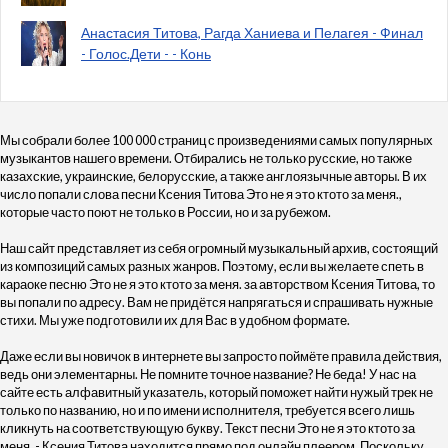
Анастасия Титова, Рагда Ханиева и Пелагея - Финал
- Голос.Дети - - Конь
Мы собрали более 100 000 страниц с произведениями самых популярных
музыкантов нашего времени. Отбирались не только русские, но также
казахские, украинские, белорусские, а также англоязычные авторы. В их
число попали слова песни Ксения Титова Это не я это ктото за меня.,
которые часто поют не только в России, но и за рубежом.
Наш сайт представляет из себя огромный музыкальный архив, состоящий
из композиций самых разных жанров. Поэтому, если вы желаете спеть в
караоке песню Это не я это ктото за меня. за авторством Ксения Титова, то
вы попали по адресу. Вам не придётся напрягаться и спрашивать нужные
стихи. Мы уже подготовили их для Вас в удобном формате.
Даже если вы новичок в интернете вы запросто поймёте правила действия,
ведь они элементарны. Не помните точное название? Не беда! У нас на
сайте есть алфавитный указатель, который поможет найти нужый трек не
только по названию, но и по имени исполнителя, требуется всего лишь
кликнуть на соответствующую букву. Текст песни Это не я это ктото за
меня. - Ксения Титова находится прямо под онлайн плеером. Поскольку