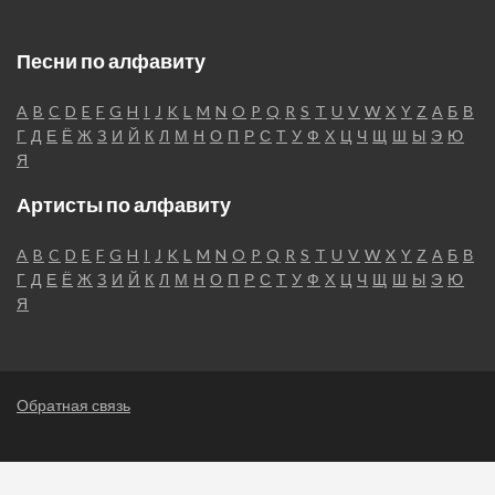
Песни по алфавиту
A
B
C
D
E
F
G
H
I
J
K
L
M
N
O
P
Q
R
S
T
U
V
W
X
Y
Z
А
Б
В
Г
Д
Е
Ё
Ж
З
И
Й
К
Л
М
Н
О
П
Р
С
Т
У
Ф
Х
Ц
Ч
Щ
Ш
Ы
Э
Ю
Я
Артисты по алфавиту
A
B
C
D
E
F
G
H
I
J
K
L
M
N
O
P
Q
R
S
T
U
V
W
X
Y
Z
А
Б
В
Г
Д
Е
Ё
Ж
З
И
Й
К
Л
М
Н
О
П
Р
С
Т
У
Ф
Х
Ц
Ч
Щ
Ш
Ы
Э
Ю
Я
Обратная связь