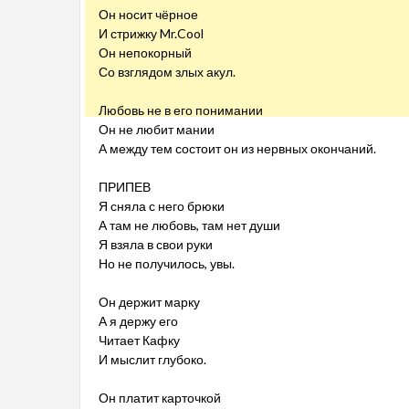
Он носит чёрное
И стрижку Mr.Cool
Он непокорный
Со взглядом злых акул.
Любовь не в его понимании
Он не любит мании
А между тем состоит он из нервных окончаний.
ПРИПЕВ
Я сняла с него брюки
А там не любовь, там нет души
Я взяла в свои руки
Но не получилось, увы.
Он держит марку
А я держу его
Читает Кафку
И мыслит глубоко.
Он платит карточкой