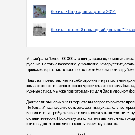
Лолита - Еще один мартини 2014
Лолита - это мой последний день на "Тита
Мы собрали более 100 000 страниц с произведениями самых
русские, но также казахские, украинские, белорусские, а та
Брюки, которые часто поют не только в России, но и за рубеж
Наш сайт представляет из себя огромный музыкальный архив
желаете спеть в караоке песню Брюки за авторством Лолита,
нужные стихи. Мы уже подготовили их для Вас в удобном фо
Даже если вы новичок в интернете вы запросто поймёте прав
Не беда! У нас на сайте есть алфавитный указатель, который
исполнителя, требуется всего лишь кликнуть на соответств
онлайн плеером. Поскольку исполнитель является настоящий
стихов. Достаточно лишь нажать на имя музыканта.