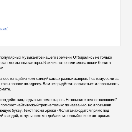
нике"
 популярных музыкантов нашего времени. Отбирались не только
кже англоязычные авторы. В их число попали слова песни Лолита
ом.
, состоящий из композиций самых разных жанров. Поэтому, если вы
 то вы попали по адресу. Вам не придётся напрягаться и спрашивать
рмате.
ила действия, ведь они элементарны. Не помните точное название?
 поможет найти нужый трек не только по названию, но и по имени
ующую букву. Текст песни Брюки - Лолита находится прямо под
 звездой, то чуть ниже мы добавили полный список авторских