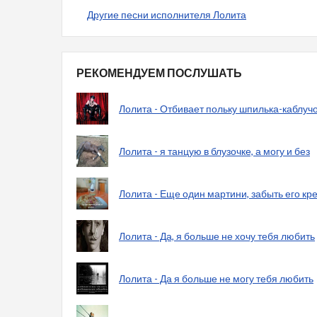
Другие песни исполнителя Лолита
РЕКОМЕНДУЕМ ПОСЛУШАТЬ
Лолита - Отбивает польку шпилька-каблуч
Лолита - я танцую в блузочке, а могу и без
Лолита - Еще один мартини, забыть его кр
Лолита - Да, я больше не хочу тебя любить
Лолита - Да я больше не могу тебя любить