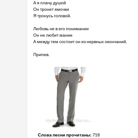
А я плачу душой
Он тронет ямочки
Я тронусь головой.
Любовь не в его понимании
Он не любит мании
А между тем состоит он из нервных окончаний.
Припев.
Слова песни прочитаны:
718