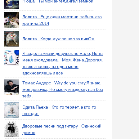
Нюша - Ты мой ангел,ангел земной
Лолита - Еще один мартини, забыть его
кретина 2014
Лолита - Когда муж пошел за пивОм
Я видел в жизни девушек не мало, Но ты
меня околдовала. - Моя. Жена.Дорогая,
ты же знаешь, ты одна меня
вдохновляешь и все
Томас Андерс - Way do you cray.Я знаю,
моя девочка, Не смогу и вздохнуть я без
тебя.
Эдита Пьеха - Кто-то теряет, а кто-то
находит
Дворовые песни под гитару - Одинокий
демон