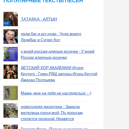
ПОПУЛЯРНЫЕ ТЕКСТЫ ПЕСЕН
TATARKA - АЛТЫН
леди баг и кот нуар - Чудо вокруг
ЛедиБаг и Супер-Кот
у моей россии длиные косички - У моей
России длинные косички
ДЕТСКИЙ ХОР АКАДЕМИИ Игоря
Крутого - Гимн РДШ авторы Игорь Крутой
Джахан Поллыева
Мама, мне на тебя не наглядеться - -)
новогодняя дискотека - Замела
метелица город мой, По дорогам
стелется пеленой. Нравятся
Гравити Фолз - Песня на русском из