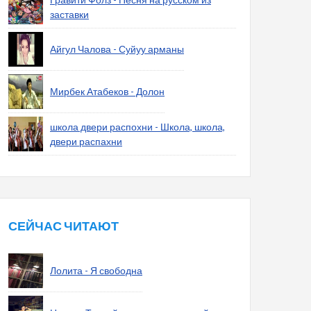
заставки
Айгул Чалова - Суйуу арманы
Мирбек Атабеков - Долон
школа двери распохни - Школа, школа,
двери распахни
СЕЙЧАС ЧИТАЮТ
Лолита - Я свободна