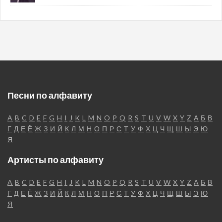
Песни по алфавиту
A
B
C
D
E
F
G
H
I
J
K
L
M
N
O
P
Q
R
S
T
U
V
W
X
Y
Z
А
Б
В
Г
Д
Е
Ё
Ж
З
И
Й
К
Л
М
Н
О
П
Р
С
Т
У
Ф
Х
Ц
Ч
Щ
Ш
Ы
Э
Ю
Я
Артисты по алфавиту
A
B
C
D
E
F
G
H
I
J
K
L
M
N
O
P
Q
R
S
T
U
V
W
X
Y
Z
А
Б
В
Г
Д
Е
Ё
Ж
З
И
Й
К
Л
М
Н
О
П
Р
С
Т
У
Ф
Х
Ц
Ч
Щ
Ш
Ы
Э
Ю
Я