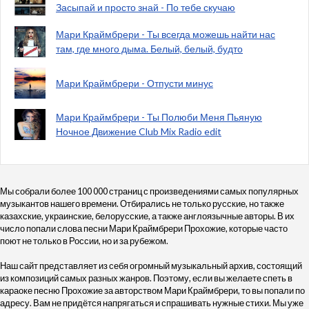
Засыпай и просто знай - По тебе скучаю
Мари Краймбрери - Ты всегда можешь найти нас
там, где много дыма. Белый, белый, будто
Мари Краймбрери - Отпусти минус
Мари Краймбрери - Ты Полюби Меня Пьяную
Ночное Движение Club Mix Radio edit
Мы собрали более 100 000 страниц с произведениями самых популярных
музыкантов нашего времени. Отбирались не только русские, но также
казахские, украинские, белорусские, а также англоязычные авторы. В их
число попали слова песни Мари Краймбрери Прохожие, которые часто
поют не только в России, но и за рубежом.
Наш сайт представляет из себя огромный музыкальный архив, состоящий
из композиций самых разных жанров. Поэтому, если вы желаете спеть в
караоке песню Прохожие за авторством Мари Краймбрери, то вы попали по
адресу. Вам не придётся напрягаться и спрашивать нужные стихи. Мы уже