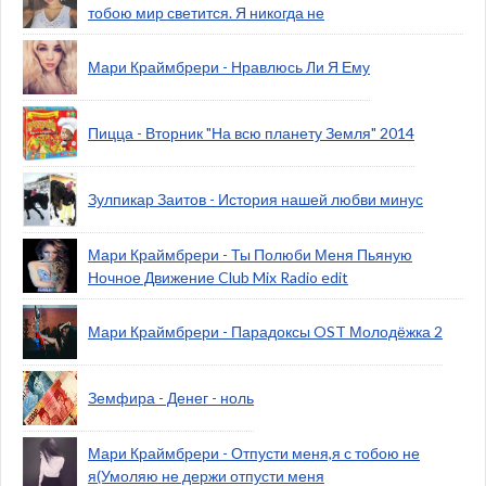
тобою мир светится. Я никогда не
Мари Краймбрери - Нравлюсь Ли Я Ему
Пицца - Вторник "На всю планету Земля" 2014
Зулпикар Заитов - История нашей любви минус
Мари Краймбрери - Ты Полюби Меня Пьяную
Ночное Движение Club Mix Radio edit
Мари Краймбрери - Парадоксы OST Молодёжка 2
Земфира - Денег - ноль
Мари Краймбрери - Отпусти меня,я с тобою не
я(Умоляю не держи отпусти меня