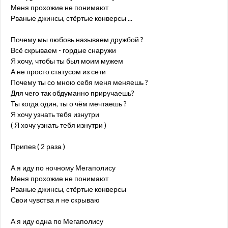
Меня прохожие не понимают
Рваные джинсы, стёртые конверсы ...
Почему мы любовь называем дружбой ?
Всё скрываем - гордые снаружи
Я хочу, чтобы ты был моим мужем
А не просто статусом из сети
Почему ты со мною себя меня меняешь ?
Для чего так обдуманно приручаешь?
Ты когда один, ты о чём мечтаешь ?
Я хочу узнать тебя изнутри
( Я хочу узнать тебя изнутри )
Припев ( 2 раза )
А я иду по ночному Мегаполису
Меня прохожие не понимают
Рваные джинсы, стёртые конверсы
Свои чувства я не скрываю
А я иду одна по Мегаполису