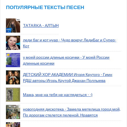
ПОПУЛЯРНЫЕ ТЕКСТЫ ПЕСЕН
TATARKA - АЛТЫН
леди баг и кот нуар - Чудо вокруг ЛедиБаг и Супер-
Кот
у моей россии длиные косички - У моей России
длинные косички
ДЕТСКИЙ ХОР АКАДЕМИИ Игоря Крутого - Гимн
РДШ авторы Игорь Крутой Джахан Поллыева
Мама, мне на тебя не наглядеться - -)
новогодняя дискотека - Замела метелица город мой,
По дорогам стелется пеленой. Нравятся