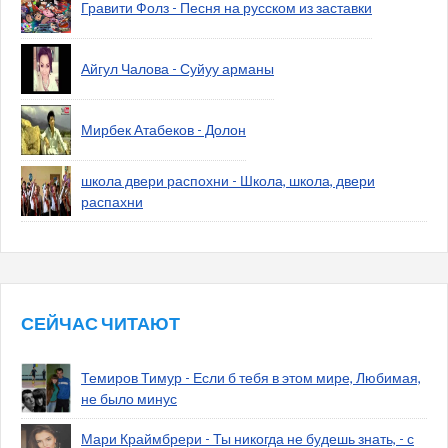
Гравити Фолз - Песня на русском из заставки
Айгул Чалова - Суйуу арманы
Мирбек Атабеков - Долон
школа двери распохни - Школа, школа, двери
распахни
СЕЙЧАС ЧИТАЮТ
Темиров Тимур - Если б тебя в этом мире, Любимая,
не было минус
Мари Краймбрери - Ты никогда не будешь знать, - с