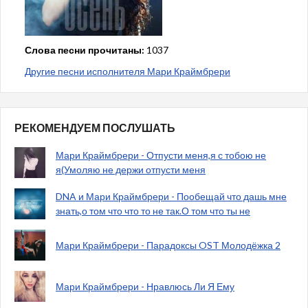
Слова песни прочитаны:
1037
Другие песни исполнителя Мари Краймбрери
РЕКОМЕНДУЕМ ПОСЛУШАТЬ
Мари Краймбрери - Отпусти меня,я с тобою не
я(Умоляю не держи отпусти меня
DNA и Мари Краймбрери - Пообещай что дашь мне
знать,о том что что то не так.О том что ты не
Мари Краймбрери - Парадоксы OST Молодёжка 2
Мари Краймбрери - Нравлюсь Ли Я Ему