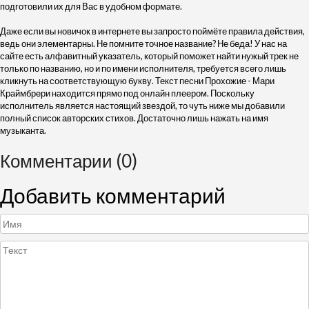
подготовили их для Вас в удобном формате.
Даже если вы новичок в интернете вы запросто поймёте правила действия,
ведь они элементарны. Не помните точное название? Не беда! У нас на
сайте есть алфавитный указатель, который поможет найти нужый трек не
только по названию, но и по имени исполнителя, требуется всего лишь
кликнуть на соответствующую букву. Текст песни Прохожие - Мари
Краймбрери находится прямо под онлайн плеером. Поскольку
исполнитель является настоящий звездой, то чуть ниже мы добавили
полный список авторских стихов. Достаточно лишь нажать на имя
музыканта.
Комментарии (0)
Добавить комментарий