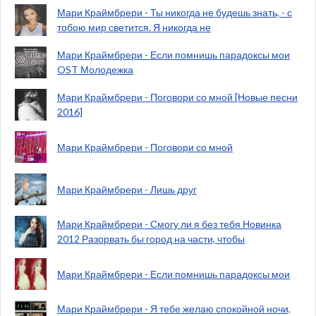
Мари Краймбрери - Ты никогда не будешь знать, - с
тобою мир светится. Я никогда не
Мари Краймбрери - Если помнишь парадоксы мои
OST Молодежка
Мари Краймбрери - Поговори со мной [Новые песни
2016]
Мари Краймбрери - Поговори со мной
Мари Краймбрери - Лишь друг
Мари Краймбрери - Смогу ли я без тебя Новинка
2012 Разорвать бы город на части, чтобы
Мари Краймбрери - Если помнишь парадоксы мои
Мари Краймбрери - Я тебе желаю спокойной ночи,