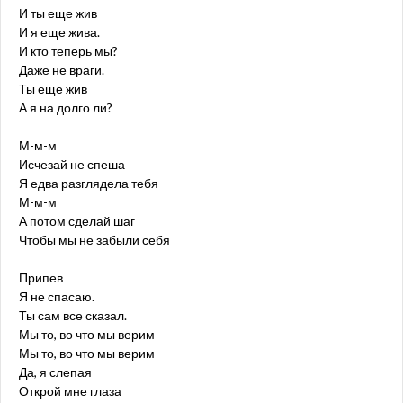
И ты еще жив
И я еще жива.
И кто теперь мы?
Даже не враги.
Ты еще жив
А я на долго ли?
М-м-м
Исчезай не спеша
Я едва разглядела тебя
М-м-м
А потом сделай шаг
Чтобы мы не забыли себя
Припев
Я не спасаю.
Ты сам все сказал.
Мы то, во что мы верим
Мы то, во что мы верим
Да, я слепая
Открой мне глаза