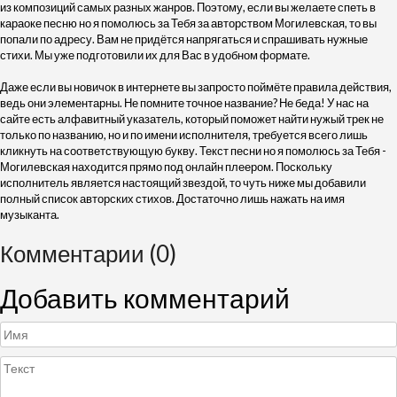
из композиций самых разных жанров. Поэтому, если вы желаете спеть в
караоке песню но я помолюсь за Тебя за авторством Могилевская, то вы
попали по адресу. Вам не придётся напрягаться и спрашивать нужные
стихи. Мы уже подготовили их для Вас в удобном формате.
Даже если вы новичок в интернете вы запросто поймёте правила действия,
ведь они элементарны. Не помните точное название? Не беда! У нас на
сайте есть алфавитный указатель, который поможет найти нужый трек не
только по названию, но и по имени исполнителя, требуется всего лишь
кликнуть на соответствующую букву. Текст песни но я помолюсь за Тебя -
Могилевская находится прямо под онлайн плеером. Поскольку
исполнитель является настоящий звездой, то чуть ниже мы добавили
полный список авторских стихов. Достаточно лишь нажать на имя
музыканта.
Комментарии (0)
Добавить комментарий