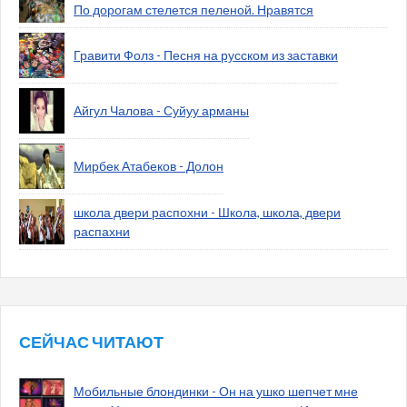
По дорогам стелется пеленой. Нравятся
Гравити Фолз - Песня на русском из заставки
Айгул Чалова - Суйуу арманы
Мирбек Атабеков - Долон
школа двери распохни - Школа, школа, двери
распахни
СЕЙЧАС ЧИТАЮТ
Мобильные блондинки - Он на ушко шепчет мне