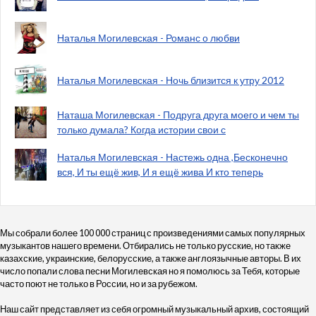
Наталья Могилевская - Романс о любви
Наталья Могилевская - Ночь близится к утру 2012
Наташа Могилевская - Подруга друга моего и чем ты
только думала? Когда истории свои с
Наталья Могилевская - Настежь одна ,Бесконечно
вся, И ты ещё жив, И я ещё жива И кто теперь
Мы собрали более 100 000 страниц с произведениями самых популярных
музыкантов нашего времени. Отбирались не только русские, но также
казахские, украинские, белорусские, а также англоязычные авторы. В их
число попали слова песни Могилевская но я помолюсь за Тебя, которые
часто поют не только в России, но и за рубежом.
Наш сайт представляет из себя огромный музыкальный архив, состоящий