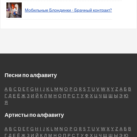
Мобильные Блондинки - Брачный контракт?
Песни по алфавиту
A
B
C
D
E
F
G
H
I
J
K
L
M
N
O
P
Q
R
S
T
U
V
W
X
Y
Z
А
Б
В
Г
Д
Е
Ё
Ж
З
И
Й
К
Л
М
Н
О
П
Р
С
Т
У
Ф
Х
Ц
Ч
Щ
Ш
Ы
Э
Ю
Я
Артисты по алфавиту
A
B
C
D
E
F
G
H
I
J
K
L
M
N
O
P
Q
R
S
T
U
V
W
X
Y
Z
А
Б
В
Г
Д
Е
Ё
Ж
З
И
Й
К
Л
М
Н
О
П
Р
С
Т
У
Ф
Х
Ц
Ч
Щ
Ш
Ы
Э
Ю