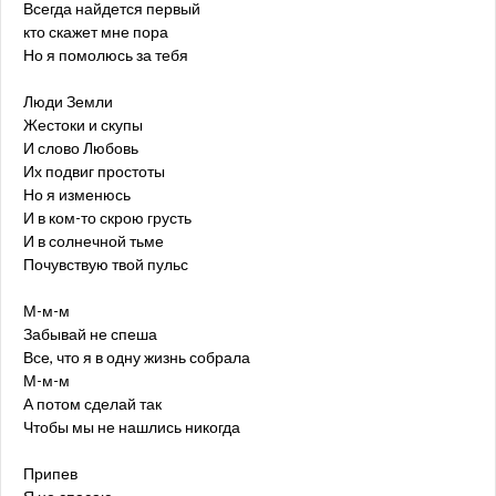
Всегда найдется первый
кто скажет мне пора
Но я помолюсь за тебя
Люди Земли
Жестоки и скупы
И слово Любовь
Их подвиг простоты
Но я изменюсь
И в ком-то скрою грусть
И в солнечной тьме
Почувствую твой пульс
М-м-м
Забывай не спеша
Все, что я в одну жизнь собрала
М-м-м
А потом сделай так
Чтобы мы не нашлись никогда
Припев