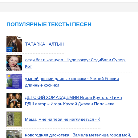
ПОПУЛЯРНЫЕ ТЕКСТЫ ПЕСЕН
TATARKA - АЛТЫН
леди баг и кот нуар - Чудо вокруг ЛедиБаг и Супер-
Кот
у моей россии длиные косички - У моей России
длинные косички
ДЕТСКИЙ ХОР АКАДЕМИИ Игоря Крутого - Гимн
РДШ авторы Игорь Крутой Джахан Поллыева
Мама, мне на тебя не наглядеться - -)
новогодняя дискотека - Замела метелица город мой,