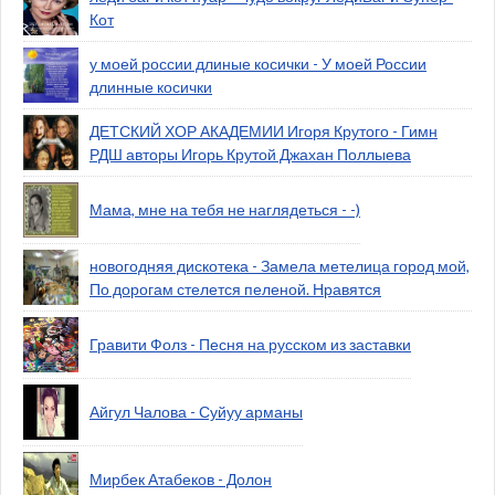
Кот
у моей россии длиные косички - У моей России
длинные косички
ДЕТСКИЙ ХОР АКАДЕМИИ Игоря Крутого - Гимн
РДШ авторы Игорь Крутой Джахан Поллыева
Мама, мне на тебя не наглядеться - -)
новогодняя дискотека - Замела метелица город мой,
По дорогам стелется пеленой. Нравятся
Гравити Фолз - Песня на русском из заставки
Айгул Чалова - Суйуу арманы
Мирбек Атабеков - Долон