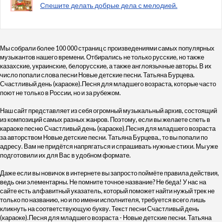
Спешите делать добрые дела с мелодией.
Мы собрали более 100 000 страниц с произведениями самых популярных
музыкантов нашего времени. Отбирались не только русские, но также
казахские, украинские, белорусские, а также англоязычные авторы. В их
число попали слова песни Новые детские песни. Татьяна Бурцева.
Счастливый день (караоке).Песня для младшего возраста, которые часто
поют не только в России, но и за рубежом.
Наш сайт представляет из себя огромный музыкальный архив, состоящий
из композиций самых разных жанров. Поэтому, если вы желаете спеть в
караоке песню Счастливый день (караоке).Песня для младшего возраста
за авторством Новые детские песни. Татьяна Бурцева., то вы попали по
адресу. Вам не придётся напрягаться и спрашивать нужные стихи. Мы уже
подготовили их для Вас в удобном формате.
Даже если вы новичок в интернете вы запросто поймёте правила действия,
ведь они элементарны. Не помните точное название? Не беда! У нас на
сайте есть алфавитный указатель, который поможет найти нужый трек не
только по названию, но и по имени исполнителя, требуется всего лишь
кликнуть на соответствующую букву. Текст песни Счастливый день
(караоке).Песня для младшего возраста - Новые детские песни. Татьяна