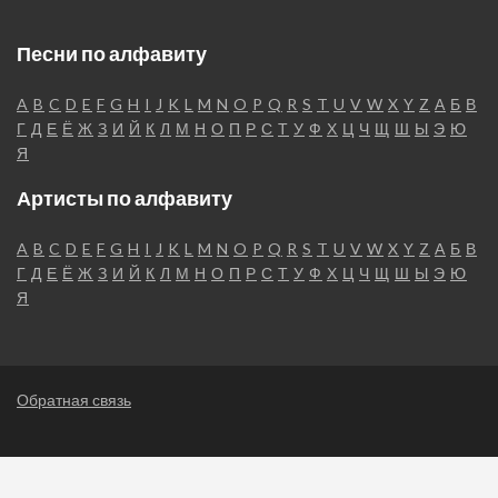
Песни по алфавиту
A
B
C
D
E
F
G
H
I
J
K
L
M
N
O
P
Q
R
S
T
U
V
W
X
Y
Z
А
Б
В
Г
Д
Е
Ё
Ж
З
И
Й
К
Л
М
Н
О
П
Р
С
Т
У
Ф
Х
Ц
Ч
Щ
Ш
Ы
Э
Ю
Я
Артисты по алфавиту
A
B
C
D
E
F
G
H
I
J
K
L
M
N
O
P
Q
R
S
T
U
V
W
X
Y
Z
А
Б
В
Г
Д
Е
Ё
Ж
З
И
Й
К
Л
М
Н
О
П
Р
С
Т
У
Ф
Х
Ц
Ч
Щ
Ш
Ы
Э
Ю
Я
Обратная связь