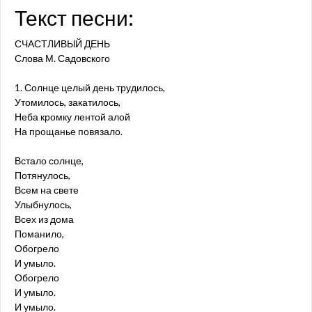
Текст песни:
СЧАСТЛИВЫЙ ДЕНЬ
Слова М. Садовского
1. Солнце целый день трудилось,
Утомилось, закатилось,
Неба кромку лентой алой
На прощанье повязало.
Встало солнце,
Потянулось,
Всем на свете
Улыбнулось,
Всех из дома
Поманило,
Обогрело
И умыло.
Обогрело
И умыло.
И умыло.