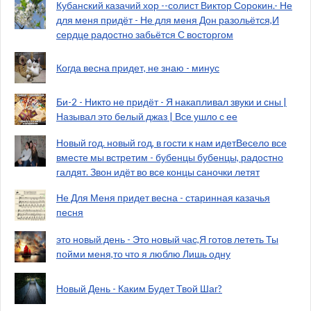
Кубанский казачий хор --солист Виктор Сорокин.- Не
для меня придёт - Не для меня Дон разольётся,И
сердце радостно забьётся С восторгом
Когда весна придет, не знаю - минус
Би-2 - Никто не придёт - Я накапливал звуки и сны |
Называл это белый джаз | Все ушло с ее
Новый год. новый год, в гости к нам идетВесело все
вместе мы встретим - бубенцы бубенцы, радостно
галдят. Звон идёт во все концы саночки летят
Не Для Меня придет весна - старинная казачья
песня
это новый день - Это новый час,Я готов лететь Ты
пойми меня,то что я люблю Лишь одну
Новый День - Каким Будет Твой Шаг?