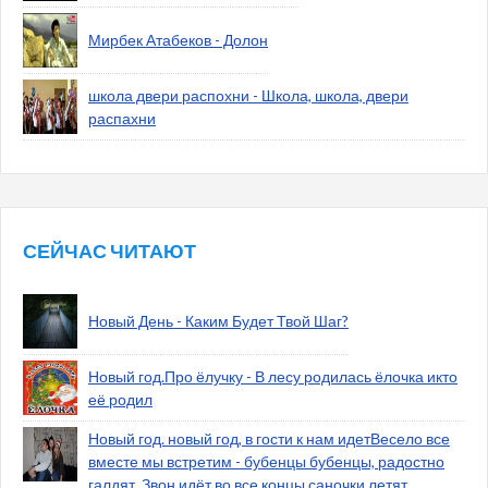
Мирбек Атабеков - Долон
школа двери распохни - Школа, школа, двери
распахни
СЕЙЧАС ЧИТАЮТ
Новый День - Каким Будет Твой Шаг?
Новый год.Про ёлучку - В лесу родилась ёлочка икто
её родил
Новый год. новый год, в гости к нам идетВесело все
вместе мы встретим - бубенцы бубенцы, радостно
галдят. Звон идёт во все концы саночки летят