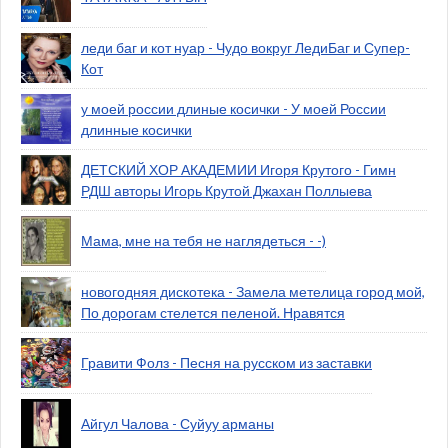
леди баг и кот нуар - Чудо вокруг ЛедиБаг и Супер-
Кот
у моей россии длиные косички - У моей России
длинные косички
ДЕТСКИЙ ХОР АКАДЕМИИ Игоря Крутого - Гимн
РДШ авторы Игорь Крутой Джахан Поллыева
Мама, мне на тебя не наглядеться - -)
новогодняя дискотека - Замела метелица город мой,
По дорогам стелется пеленой. Нравятся
Гравити Фолз - Песня на русском из заставки
Айгул Чалова - Суйуу арманы