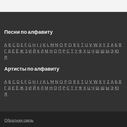
Песни по алфавиту
A
B
C
D
E
F
G
H
I
J
K
L
M
N
O
P
Q
R
S
T
U
V
W
X
Y
Z
А
Б
В
Г
Д
Е
Ё
Ж
З
И
Й
К
Л
М
Н
О
П
Р
С
Т
У
Ф
Х
Ц
Ч
Щ
Ш
Ы
Э
Ю
Я
Артисты по алфавиту
A
B
C
D
E
F
G
H
I
J
K
L
M
N
O
P
Q
R
S
T
U
V
W
X
Y
Z
А
Б
В
Г
Д
Е
Ё
Ж
З
И
Й
К
Л
М
Н
О
П
Р
С
Т
У
Ф
Х
Ц
Ч
Щ
Ш
Ы
Э
Ю
Я
Обратная связь