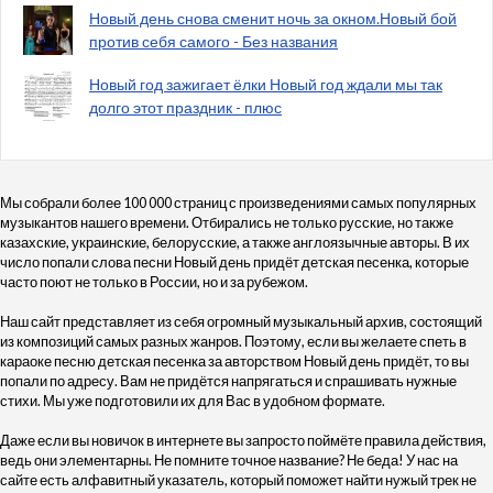
Новый день снова сменит ночь за окном.Новый бой
против себя самого - Без названия
Новый год зажигает ёлки Новый год ждали мы так
долго этот праздник - плюс
Мы собрали более 100 000 страниц с произведениями самых популярных
музыкантов нашего времени. Отбирались не только русские, но также
казахские, украинские, белорусские, а также англоязычные авторы. В их
число попали слова песни Новый день придёт детская песенка, которые
часто поют не только в России, но и за рубежом.
Наш сайт представляет из себя огромный музыкальный архив, состоящий
из композиций самых разных жанров. Поэтому, если вы желаете спеть в
караоке песню детская песенка за авторством Новый день придёт, то вы
попали по адресу. Вам не придётся напрягаться и спрашивать нужные
стихи. Мы уже подготовили их для Вас в удобном формате.
Даже если вы новичок в интернете вы запросто поймёте правила действия,
ведь они элементарны. Не помните точное название? Не беда! У нас на
сайте есть алфавитный указатель, который поможет найти нужый трек не