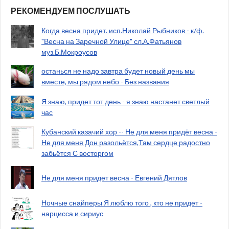
РЕКОМЕНДУЕМ ПОСЛУШАТЬ
Когда весна придет. исп.Николай Рыбников - к/ф.
"Весна на Заречной Улице" сл.А.Фатьянов
муз.Б.Мокроусов
останься не надо завтра будет новый день мы
вместе, мы рядом небо - Без названия
Я знаю, придет тот день - я знаю настанет светлый
час
Кубанский казачий хор -- Не для меня придёт весна -
Не для меня Дон разольётся,Там сердце радостно
забьётся С восторгом
Не для меня придет весна - Евгений Дятлов
Ночные снайперы Я люблю того , кто не придет -
нарцисса и сириус