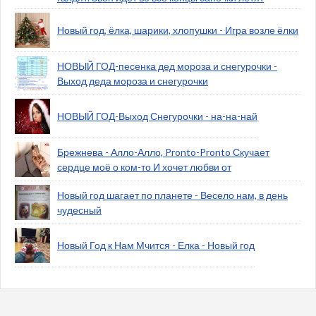
Новый год, ёлка, шарики, хлопушки - Игра возле ёлки
НОВЫЙ ГОД-песенка дед мороза и снегурочки -
Выход деда мороза и снегурочки
НОВЫЙ ГОД-Выход Снегурочки - на-на-най
Брежнева - Алло-Алло, Pronto-Pronto Скучает
сердце моё о ком-то И хочет любви от
Новый год шагает по планете - Весело нам, в день
чудесный
Новый Год к Нам Мчится - Елка - Новый год