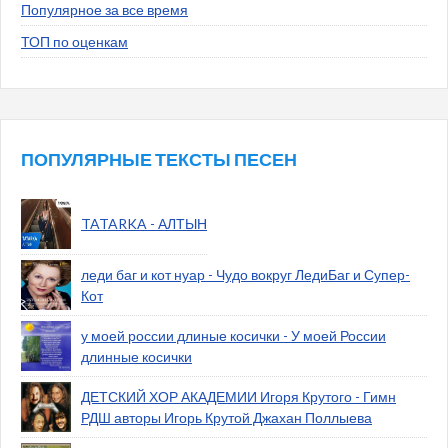
Популярное за все время
ТОП по оценкам
ПОПУЛЯРНЫЕ ТЕКСТЫ ПЕСЕН
TATARKA - АЛТЫН
леди баг и кот нуар - Чудо вокруг ЛедиБаг и Супер-
Кот
у моей россии длиные косички - У моей России
длинные косички
ДЕТСКИЙ ХОР АКАДЕМИИ Игоря Крутого - Гимн
РДШ авторы Игорь Крутой Джахан Поллыева