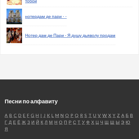
тобой
нотердам де пари - -
Нотер дам де Пари - Я душу дьяволу продам
Песни по алфавиту
A
B
C
D
E
F
G
H
I
J
K
L
M
N
O
P
Q
R
S
T
U
V
W
X
Y
Z
А
Б
В
Г
Д
Е
Ё
Ж
З
И
Й
К
Л
М
Н
О
П
Р
С
Т
У
Ф
Х
Ц
Ч
Щ
Ш
Ы
Э
Ю
Я