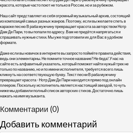
красота, которые часто поют не только в России, но и за рубежом.
Наш сайт представляет из себя огромный музыкальный архив, состоящий
из композиций самых разных жанров. Поэтому, если вы желаете спеть в
караоке песню В раба мужчину превращает красота за авторством Нотр
Дам Де Пари, то вы попали по адресу. Вам не придётся напрягаться и
спрашивать нужные стихи. Мы уже подготовили их для Вас в удобном
формате.
Даже если вы новичок в интернете вы запросто поймёте правила действия,
ведь они элементарны. Не помните точное название? Не беда! У нас на
сайте есть алфавитный указатель, который поможет найти нужый трек не
только по названию, но и по имени исполнителя, требуется всего лишь
кликнуть на соответствующую букву. Текст песни В раба мужчину
превращает красота - Нотр Дам Де Пари находится прямо под онлайн
плеером. Поскольку исполнитель является настоящий звездой, то чуть
ниже мы добавили полный список авторских стихов. Достаточно лишь
нажать на имя музыканта.
Комментарии (0)
Добавить комментарий