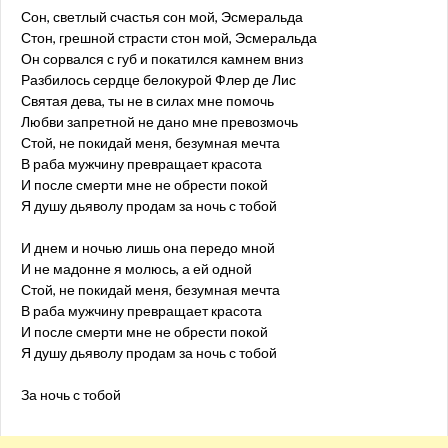
Сон, светлый счастья сон мой, Эсмеральда
Стон, грешной страсти стон мой, Эсмеральда
Он сорвался с губ и покатился камнем вниз
Разбилось сердце белокурой Флер де Лис
Святая дева, ты не в силах мне помочь
Любви запретной не дано мне превозмочь
Стой, не покидай меня, безумная мечта
В раба мужчину превращает красота
И после смерти мне не обрести покой
Я душу дьяволу продам за ночь с тобой
И днем и ночью лишь она передо мной
И не мадонне я молюсь, а ей одной
Стой, не покидай меня, безумная мечта
В раба мужчину превращает красота
И после смерти мне не обрести покой
Я душу дьяволу продам за ночь с тобой
За ночь с тобой