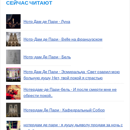
СЕЙЧАС ЧИТАЮТ
Нотр Дам де Пари - Луна
Нотр-Дам де Пари - Belle на французском
Нотр-дам Де Пари - Бель
Нотр Дам Де Пари - Эсмиральда -Свет озарил мою
больную душу, Hет, твой покой я страстью
Нотердам-де Пари-бель - И после смерти мне не
обрести покой..
Нотердам Де Пари - Кафедральный Собор
нотердам де пари - я душу дьяволу продам за ночь с