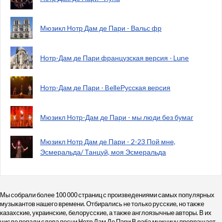
Мюзикл Нотр Дам де Пари - Вальс фр
Нотр-Дам де Пари французская версия - Lune
Нотр-Дам де Пари - BelleРусская версия
Мюзикл Нотр-Дам де Пари - мы люди без бумаг
Мюзикл Нотр Дам де Пари - 2-23 Пой мне,
Эсмеральда/ Танцуй, моя Эсмеральда
Мы собрали более 100 000 страниц с произведениями самых популярных
музыкантов нашего времени. Отбирались не только русские, но также
казахские, украинские, белорусские, а также англоязычные авторы. В их
число попали слова песни Нотр Дам Де Пари В раба мужчину превращает