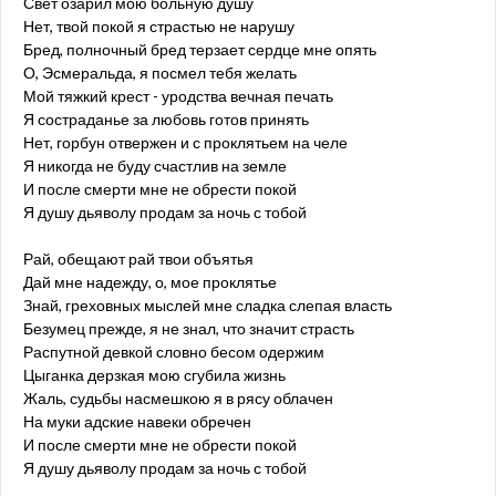
Свет озарил мою больную душу
Нет, твой покой я страстью не нарушу
Бред, полночный бред терзает сердце мне опять
О, Эсмеральда, я посмел тебя желать
Мой тяжкий крест - уродства вечная печать
Я состраданье за любовь готов принять
Нет, горбун отвержен и с проклятьем на челе
Я никогда не буду счастлив на земле
И после смерти мне не обрести покой
Я душу дьяволу продам за ночь с тобой
Рай, обещают рай твои объятья
Дай мне надежду, о, мое проклятье
Знай, греховных мыслей мне сладка слепая власть
Безумец прежде, я не знал, что значит страсть
Распутной девкой словно бесом одержим
Цыганка дерзкая мою сгубила жизнь
Жаль, судьбы насмешкою я в рясу облачен
На муки адские навеки обречен
И после смерти мне не обрести покой
Я душу дьяволу продам за ночь с тобой