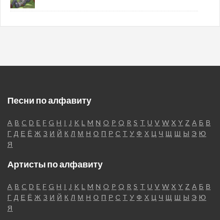
Песни по алфавиту
A
B
C
D
E
F
G
H
I
J
K
L
M
N
O
P
Q
R
S
T
U
V
W
X
Y
Z
А
Б
В
Г
Д
Е
Ё
Ж
З
И
Й
К
Л
М
Н
О
П
Р
С
Т
У
Ф
Х
Ц
Ч
Щ
Ш
Ы
Э
Ю
Я
Артисты по алфавиту
A
B
C
D
E
F
G
H
I
J
K
L
M
N
O
P
Q
R
S
T
U
V
W
X
Y
Z
А
Б
В
Г
Д
Е
Ё
Ж
З
И
Й
К
Л
М
Н
О
П
Р
С
Т
У
Ф
Х
Ц
Ч
Щ
Ш
Ы
Э
Ю
Я