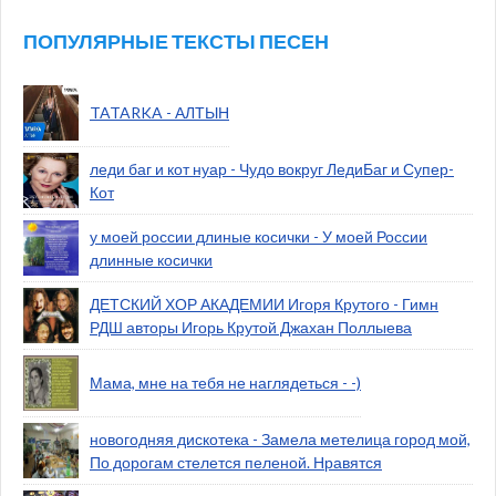
ПОПУЛЯРНЫЕ ТЕКСТЫ ПЕСЕН
TATARKA - АЛТЫН
леди баг и кот нуар - Чудо вокруг ЛедиБаг и Супер-
Кот
у моей россии длиные косички - У моей России
длинные косички
ДЕТСКИЙ ХОР АКАДЕМИИ Игоря Крутого - Гимн
РДШ авторы Игорь Крутой Джахан Поллыева
Мама, мне на тебя не наглядеться - -)
новогодняя дискотека - Замела метелица город мой,
По дорогам стелется пеленой. Нравятся