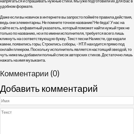
напрягаться и спрашивать нужные стихи. Мы уже подготовили их для Вас в
удобном формате.
Даже если вы новичок в интернете вы запросто поймёте правила действия,
ведь они элементарны. Не помните точное название? Не беда! У нас на
сайте есть алфавитный указатель, который поможет найти нужый трек не
только по названию, но и по имени исполнителя, требуется всего лишь
кликнуть на соответствующую букву. Текст песни На месте, где кидали
камни, появились горы, Строились соборы, - НТЛ находится прямо под
онлайн плеером. Поскольку исполнитель является настоящий звездой, то
чуть ниже мы добавили полный список авторских стихов. Достаточно лишь
нажать на имя музыканта.
Комментарии (0)
Добавить комментарий