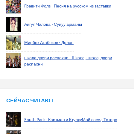
Гравити Фолз - Песня на русском из заставки
Айгул Чалова - Суйуу арманы
Мирбек Атабеков - Долон
школа двери распохни - Школа, школа, двери
распахни
СЕЙЧАС ЧИТАЮТ
South Park - Картман и КтулхуМой сосед Тоторо