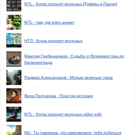
NTL - Когда хоронят молодых [Рифмы и Панчи]
NTL - там, где клен шумит
НТЛ - Когда хоронят молодых
Максим Гребенщиков - Судьба от Владивостока до
Калининграда
Радмир Александров - Милые зеленые глаза
Вера Полозкова - Простая история
NTL - Когда хоронят молодых video edit
Ntl - Ты говоришь, что невозможно, тебя добиться