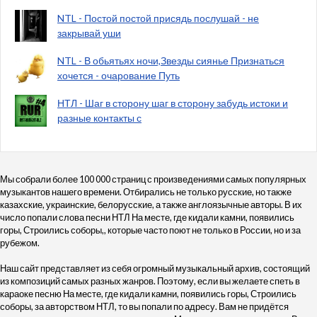
NTL - Постой постой присядь послушай - не
закрывай уши
NTL - В обьятьях ночи,Звезды сиянье Признаться
хочется - очарование Путь
НТЛ - Шаг в сторону шаг в сторону забудь истоки и
разные контакты с
Мы собрали более 100 000 страниц с произведениями самых популярных
музыкантов нашего времени. Отбирались не только русские, но также
казахские, украинские, белорусские, а также англоязычные авторы. В их
число попали слова песни НТЛ На месте, где кидали камни, появились
горы, Строились соборы,, которые часто поют не только в России, но и за
рубежом.
Наш сайт представляет из себя огромный музыкальный архив, состоящий
из композиций самых разных жанров. Поэтому, если вы желаете спеть в
караоке песню На месте, где кидали камни, появились горы, Строились
соборы, за авторством НТЛ, то вы попали по адресу. Вам не придётся