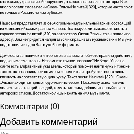
казахские, украинские, белорусские, а также англоязычные авторы. В их
число попали слова песни Океан Эльзы Не питай [320], которые часто поют
не только в России, но и за рубежом.
Наш сайт представляет из себя огромный музыкальный архив, состоящий
из композиций самых разных жанров. Поэтому, если вы желаете спеть в
караоке песню Не питай [320] за авторством Океан Эльзы, то вы попали по
адресу. Вам не придётся напрягаться и спрашивать нужные стихи. Мы уже
подготовили их для Вас в удобном формате.
Даже если вы новичок в интернете вы запросто поймёте правила действия,
ведь они элементарны. Не помните точное название? Не беда! У нас на
сайте есть алфавитный указатель, который поможет найти нужый трек не
только по названию, но и по имени исполнителя, требуется всего лишь
кликнуть на соответствующую букву. Текст песни Не питай [320] - Океан
Эльзы находится прямо под онлайн плеером. Поскольку исполнитель
является настоящий звездой, то чуть ниже мы добавили полный список
авторских стихов. Достаточно лишь нажать на имя музыканта.
Комментарии (0)
Добавить комментарий