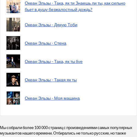
Океан Эльзы - Така, як ти Знаешь ли ты, как сильно
бьет в душу безжалостный дождь?
Океан Эльзы - Дякую Тоби
Океан Эльзы - Стена
Океан Эльзы - Така, як ты live
Океан Эльзы - Такая як ты
Океан Эльзы - Моя машина
Мы собрали более 100 000 страниц с произведениями самых популярных
музыкантов нашего времени. Отбирались не только русские, но также