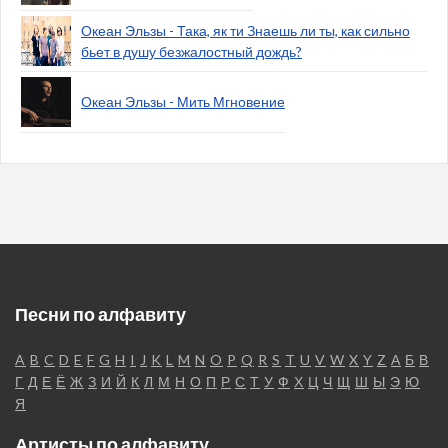
Океан Эльзы - Така, як ти Знаешь ли ты, как сильно
бьет в душу безжалостный дождь?
Океан Эльзы - Мить Мгновение
Песни по алфавиту
A
B
C
D
E
F
G
H
I
J
K
L
M
N
O
P
Q
R
S
T
U
V
W
X
Y
Z
А
Б
В
Г
Д
Е
Ё
Ж
З
И
Й
К
Л
М
Н
О
П
Р
С
Т
У
Ф
Х
Ц
Ч
Щ
Ш
Ы
Э
Ю
Я
Артисты по алфавиту