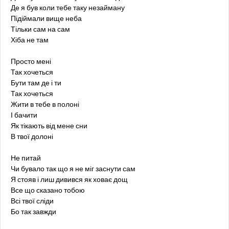
Де я був коли тебе таку незайману
Підіймали вище неба
Тільки сам на сам
Хіба не там
Просто мені
Так хочеться
Бути там де і ти
Так хочеться
Жити в тебе в полоні
І бачити
Як тікають від мене сни
В твої долоні
Не питай
Чи бувало так що я не міг заснути сам
Я стояв і лиш дивився як ховає дощ
Все що сказано тобою
Всі твої сліди
Бо так завжди