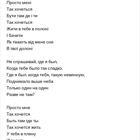
Просто мені
Так хочеться
Бути там де і ти
Так хочеться
Жити в тебе в полоні
І бачити
Як тікають від мене сни
В твої долоні
Не спрашивай, где я был,
Когда тебе было так сладко.
Где я был, когда тебя, такую невинную,
Поднимало выше неба
Только один на один
Разве не там?
Просто мне
Так хочется
Быть там где ты.
Так хочется жить
У тебя в плену