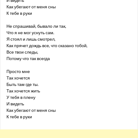
И видеть
Как убегают от меня сны
К тебе в руки
Не спрашивай, бывало ли так,
Что я не мог уснуть сам.
Я стоял и лишь смотрел,
Как прячет дождь все, что сказано тобой,
Все твои следы,
Потому что так всегда
Просто мне
Так хочется
Быть там где ты.
Так хочется жить
У тебя в плену
И видеть
Как убегают от меня сны
К тебе в руки