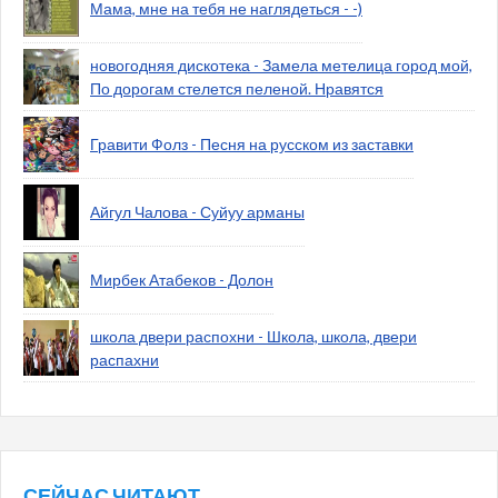
Мама, мне на тебя не наглядеться - -)
новогодняя дискотека - Замела метелица город мой,
По дорогам стелется пеленой. Нравятся
Гравити Фолз - Песня на русском из заставки
Айгул Чалова - Суйуу арманы
Мирбек Атабеков - Долон
школа двери распохни - Школа, школа, двери
распахни
СЕЙЧАС ЧИТАЮТ