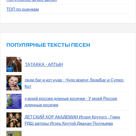
ТОП по оценкам
ПОПУЛЯРНЫЕ ТЕКСТЫ ПЕСЕН
TATARKA - АЛТЫН
леди баг и кот нуар - Чудо вокруг ЛедиБаг и Супер-
Кот
у моей россии длиные косички - У моей России
длинные косички
ДЕТСКИЙ ХОР АКАДЕМИИ Игоря Крутого - Гимн
РДШ авторы Игорь Крутой Джахан Поллыева