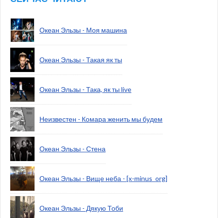
Океан Эльзы - Моя машина
Океан Эльзы - Такая як ты
Океан Эльзы - Така, як ты live
Неизвестен - Комара женить мы будем
Океан Эльзы - Стена
Океан Эльзы - Вище неба - [x-minus_org]
Океан Эльзы - Дякую Тоби