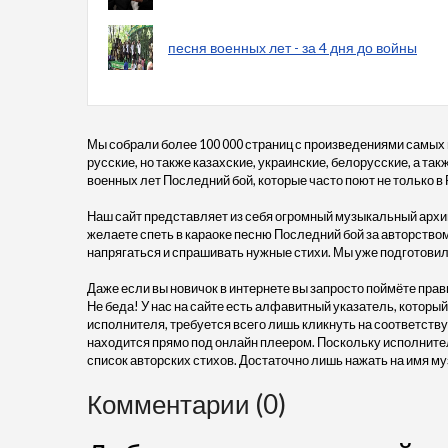
песня военных лет - за 4 дня до войны
Мы собрали более 100 000 страниц с произведениями самых
русские, но также казахские, украинские, белорусские, а та
военных лет Последний бой, которые часто поют не только в 
Наш сайт представляет из себя огромный музыкальный архив
желаете спеть в караоке песню Последний бой за авторством
напрягаться и спрашивать нужные стихи. Мы уже подготовил
Даже если вы новичок в интернете вы запросто поймёте прав
Не беда! У нас на сайте есть алфавитный указатель, который
исполнителя, требуется всего лишь кликнуть на соответств
находится прямо под онлайн плеером. Поскольку исполните
список авторских стихов. Достаточно лишь нажать на имя му
Комментарии (0)