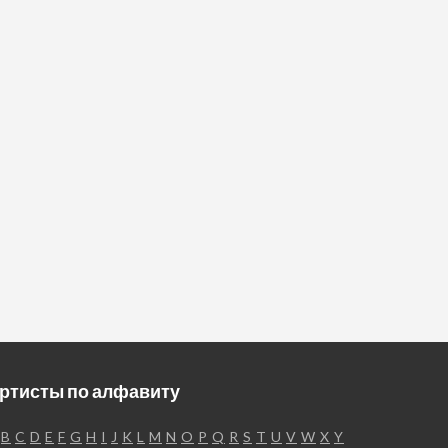
ртисты по алфавиту
B
C
D
E
F
G
H
I
J
K
L
M
N
O
P
Q
R
S
T
U
V
W
X
Y