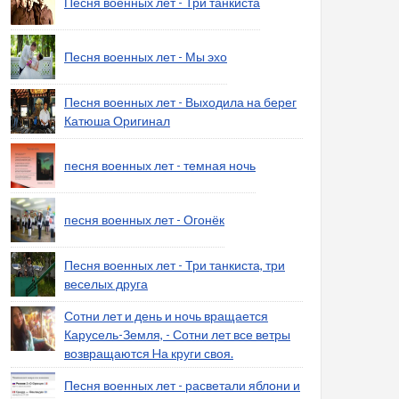
Песня военных лет - Три танкиста
Песня военных лет - Мы эхо
Песня военных лет - Выходила на берег
Катюша Оригинал
песня военных лет - темная ночь
песня военных лет - Огонёк
Песня военных лет - Три танкиста, три
веселых друга
Сотни лет и день и ночь вращается
Карусель-Земля, - Сотни лет все ветры
возвращаются Hа круги своя.
Песня военных лет - расветали яблони и