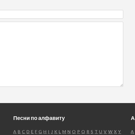
Песни по алфавиту
А
A
B
C
D
E
F
G
H
I
J
K
L
M
N
O
P
Q
R
S
T
U
V
W
X
Y
A