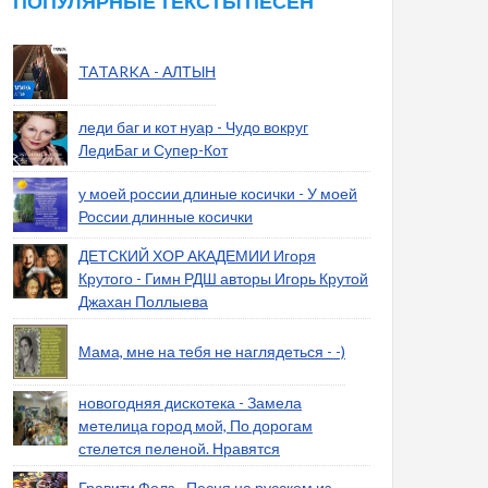
ПОПУЛЯРНЫЕ ТЕКСТЫ ПЕСЕН
TATARKA - АЛТЫН
леди баг и кот нуар - Чудо вокруг
ЛедиБаг и Супер-Кот
у моей россии длиные косички - У моей
России длинные косички
ДЕТСКИЙ ХОР АКАДЕМИИ Игоря
Крутого - Гимн РДШ авторы Игорь Крутой
Джахан Поллыева
Мама, мне на тебя не наглядеться - -)
новогодняя дискотека - Замела
метелица город мой, По дорогам
стелется пеленой. Нравятся
Гравити Фолз - Песня на русском из