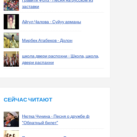
заставки
Айгул Чалова - Суйуу арманы
Мирбек Атабеков - Долон
школа двери распохни - Школа, школа,
двери распахни
СЕЙЧАС ЧИТАЮТ
Нютка Чунина - Песня о дружбе ф
"Обратный билет"