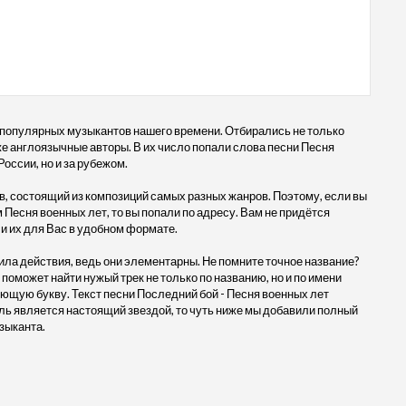
 популярных музыкантов нашего времени. Отбирались не только
кже англоязычные авторы. В их число попали слова песни Песня
России, но и за рубежом.
, состоящий из композиций самых разных жанров. Поэтому, если вы
 Песня военных лет, то вы попали по адресу. Вам не придётся
и их для Вас в удобном формате.
ила действия, ведь они элементарны. Не помните точное название?
 поможет найти нужый трек не только по названию, но и по имени
ующую букву. Текст песни Последний бой - Песня военных лет
ль является настоящий звездой, то чуть ниже мы добавили полный
зыканта.