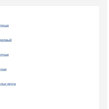
Катюша
удрявый
 груши
руши
елых друга