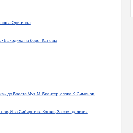
Катюша Оригинал
 - Выходила на берег Катюша
ы до Бреста Муз. М. Блантер, слова К. Симонов.
 нас, И за Сибирь и за Кавказ, За свет далеких