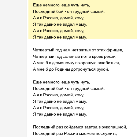
Еще немного, еще чуть-чуть,
Последний бой - он трудный самый.
А я в Россию, домой, хочу,
Я так давно не видел маму.
А я в Россию, домой, хочу,
Я так давно не видел маму.
Четвертый год нам нет житья от этих фрицев,
Четвертый год соленый пот и кровь рекой,
А мне б в девчоночку в хорошую влюбиться,
А мне б до Родины дотронуться рукой.
Еще немного, еще чуть-чуть,
Последний бой - он трудный самый.
А я в Россию, домой, хочу,
Я так давно не видел маму.
А я в Россию, домой, хочу,
Я так давно не видел маму.
Последний раз сойдемся завтра в рукопашной,
Последний раз России сможем послужить,