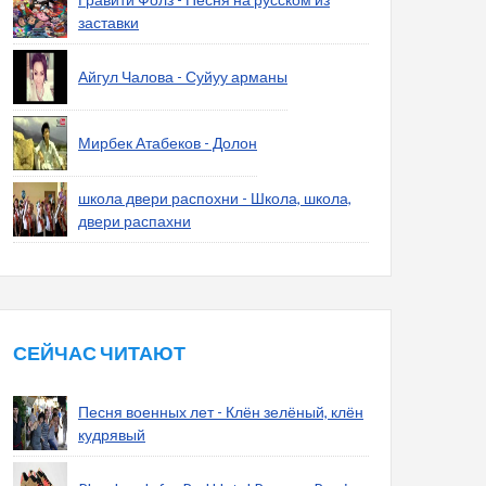
заставки
Айгул Чалова - Суйуу арманы
Мирбек Атабеков - Долон
школа двери распохни - Школа, школа,
двери распахни
СЕЙЧАС ЧИТАЮТ
Песня военных лет - Клён зелёный, клён
кудрявый