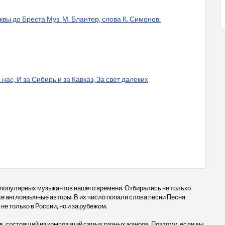
ы до Бреста Муз. М. Блантер, слова К. Симонов.
 нас, И за Сибирь и за Кавказ, За свет далеких
 популярных музыкантов нашего времени. Отбирались не только
кже англоязычные авторы. В их число попали слова песни Песня
е только в России, но и за рубежом.
, состоящий из композиций самых разных жанров. Поэтому, если вы