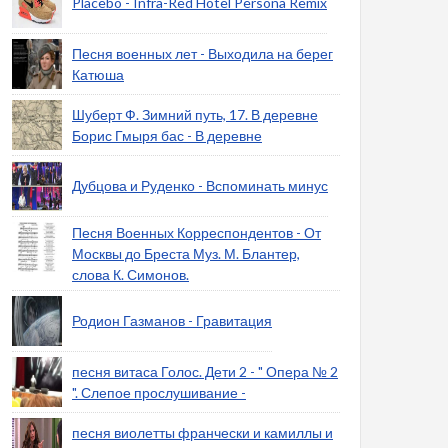
Placebo - Infra-Red Hotel Persona Remix
Песня военных лет - Выходила на берег
Катюша
Шуберт Ф. Зимний путь, 17. В деревне
Борис Гмыря бас - В деревне
Дубцова и Руденко - Вспоминать минус
Песня Военных Корреспондентов - От
Москвы до Бреста Муз. М. Блантер,
слова К. Симонов.
Родион Газманов - Гравитация
песня витаса Голос. Дети 2 - " Опера № 2
". Слепое прослушивание -
песня виолетты франчески и камиллы и