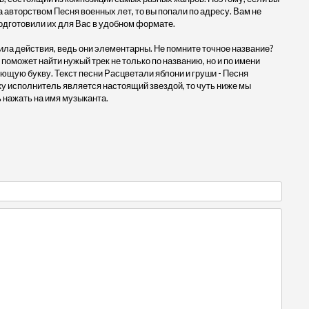
 авторством Песня военных лет, то вы попали по адресу. Вам не
одготовили их для Вас в удобном формате.
ила действия, ведь они элементарны. Не помните точное название?
 поможет найти нужый трек не только по названию, но и по имени
ющую букву. Текст песни Расцветали яблони и груши - Песня
у исполнитель является настоящий звездой, то чуть ниже мы
 нажать на имя музыканта.