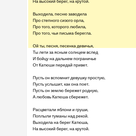
Hа высокий берег, на крутой.
Выходила, песню заводила
Про степного сизого орла,
Про того, которого любила,
Про того, чьи письма берегла.
Ой ты, песня, песенка девичья,
Ты лети за ясным солнцем вслед
И бойцу на дальнем пограничье
От Катюши передай привет.
Пусть он вспомнит девушку простую,
Пусть услышит, как она поет.
Пусть он землю бережет родную,
А любовь Катюша сбережет.
Расцветали яблони и груши,
Поплыли туманы над рекой.
Выходила на берег Катюша,
Hа высокий берег, на крутой.