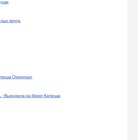
руши
елых друга
Катюша Оригинал
 - Выходила на берег Катюша