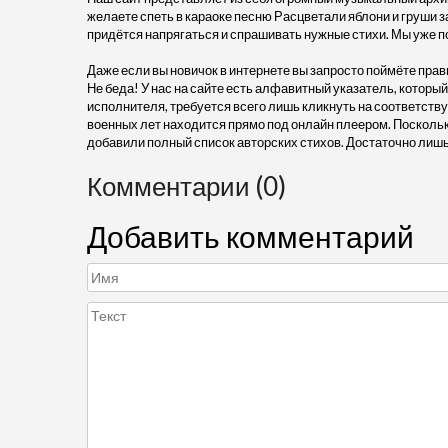
желаете спеть в караоке песню Расцветали яблони и груши за
придётся напрягаться и спрашивать нужные стихи. Мы уже п
Даже если вы новичок в интернете вы запросто поймёте прав
Не беда! У нас на сайте есть алфавитный указатель, который
исполнителя, требуется всего лишь кликнуть на соответству
военных лет находится прямо под онлайн плеером. Поскольк
добавили полный список авторских стихов. Достаточно лишь
Комментарии (0)
Добавить комментарий