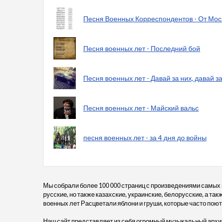
Песня Военных Корреспондентов - От Москв
Песня военных лет - Последний бой
Песня военных лет - Давай за них, давай за
Песня военных лет - Майский вальс
песня военных лет - за 4 дня до войны
Мы собрали более 100 000 страниц с произведениями самых
русские, но также казахские, украинские, белорусские, а та
военных лет Расцветали яблони и груши, которые часто поют н
Наш сайт представляет из себя огромный музыкальный архив