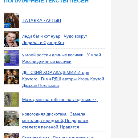
ПОПУЛЯРНЫЕ ТЕКСТЫ ПЕСЕН
TATARKA - АЛТЫН
леди баг и кот нуар - Чудо вокруг
ЛедиБаг и Супер-Кот
у моей россии длиные косички - У моей
России длинные косички
ДЕТСКИЙ ХОР АКАДЕМИИ Игоря
Крутого - Гимн РДШ авторы Игорь Крутой
Джахан Поллыева
Мама, мне на тебя не наглядеться - -)
новогодняя дискотека - Замела
метелица город мой, По дорогам
стелется пеленой. Нравятся
Гравити Фолз - Песня на русском из