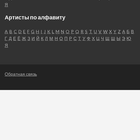
Я
Артисты по алфавиту
A
B
C
D
E
F
G
H
I
J
K
L
M
N
O
P
Q
R
S
T
U
V
W
X
Y
Z
А
Б
В
Г
Д
Е
Ё
Ж
З
И
Й
К
Л
М
Н
О
П
Р
С
Т
У
Ф
Х
Ц
Ч
Щ
Ш
Ы
Э
Ю
Я
Обратная связь