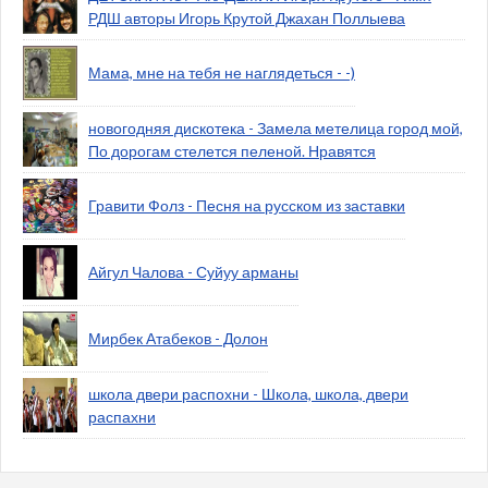
РДШ авторы Игорь Крутой Джахан Поллыева
Мама, мне на тебя не наглядеться - -)
новогодняя дискотека - Замела метелица город мой,
По дорогам стелется пеленой. Нравятся
Гравити Фолз - Песня на русском из заставки
Айгул Чалова - Суйуу арманы
Мирбек Атабеков - Долон
школа двери распохни - Школа, школа, двери
распахни