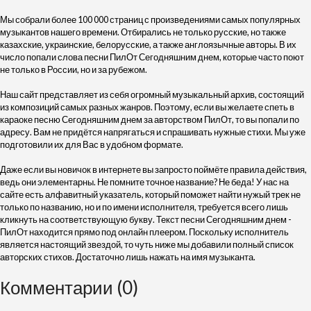
Мы собрали более 100 000 страниц с произведениями самых популярных
музыкантов нашего времени. Отбирались не только русские, но также
казахские, украинские, белорусские, а также англоязычные авторы. В их
число попали слова песни ПилОт Сегодняшним днем, которые часто поют
не только в России, но и за рубежом.
Наш сайт представляет из себя огромный музыкальный архив, состоящий
из композиций самых разных жанров. Поэтому, если вы желаете спеть в
караоке песню Сегодняшним днем за авторством ПилОт, то вы попали по
адресу. Вам не придётся напрягаться и спрашивать нужные стихи. Мы уже
подготовили их для Вас в удобном формате.
Даже если вы новичок в интернете вы запросто поймёте правила действия,
ведь они элементарны. Не помните точное название? Не беда! У нас на
сайте есть алфавитный указатель, который поможет найти нужый трек не
только по названию, но и по имени исполнителя, требуется всего лишь
кликнуть на соответствующую букву. Текст песни Сегодняшним днем -
ПилОт находится прямо под онлайн плеером. Поскольку исполнитель
является настоящий звездой, то чуть ниже мы добавили полный список
авторских стихов. Достаточно лишь нажать на имя музыканта.
Комментарии (0)