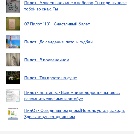
Пилот - А знаешь как мне в небесах, Ты видишь нас с
тобой во снах. Ты
07 Пилот "13" - Счастливый билет
Пилот - До свиданья, лето, и гудбай..
Пилот - В подвенечном
Пилот - Так просто на душе
Пилот - Братишка- Вспомни молодость- пытаюсь
вспомнить свое имя и автобус
ПилОт - Сегодняшнем днем.[Но коль устал , заходи.
Здесь живут сегодняшним