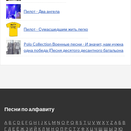
Пилот - Два ангела
Пилот - Сумасшедшим жить легко
Polo Collection Военные песни - И значит, нам нужна
одна победа (Песня десятого десантного батальона
Песни по алфавиту
A
B
C
D
E
F
G
H
I
J
K
L
M
N
O
P
Q
R
S
T
U
V
W
X
Y
Z
А
Б
В
Г
Д
Е
Ё
Ж
З
И
Й
К
Л
М
Н
О
П
Р
С
Т
У
Ф
Х
Ц
Ч
Щ
Ш
Ы
Э
Ю