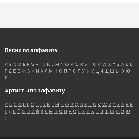
Песни по алфавиту
A
B
C
D
E
F
G
H
I
J
K
L
M
N
O
P
Q
R
S
T
U
V
W
X
Y
Z
А
Б
В
Г
Д
Е
Ё
Ж
З
И
Й
К
Л
М
Н
О
П
Р
С
Т
У
Ф
Х
Ц
Ч
Щ
Ш
Ы
Э
Ю
Я
Артисты по алфавиту
A
B
C
D
E
F
G
H
I
J
K
L
M
N
O
P
Q
R
S
T
U
V
W
X
Y
Z
А
Б
В
Г
Д
Е
Ё
Ж
З
И
Й
К
Л
М
Н
О
П
Р
С
Т
У
Ф
Х
Ц
Ч
Щ
Ш
Ы
Э
Ю
Я