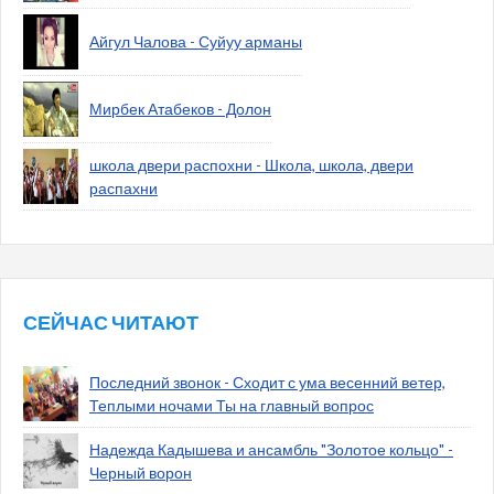
Айгул Чалова - Суйуу арманы
Мирбек Атабеков - Долон
школа двери распохни - Школа, школа, двери
распахни
СЕЙЧАС ЧИТАЮТ
Последний звонок - Сходит с ума весенний ветер,
Теплыми ночами Ты на главный вопрос
Надежда Кадышева и ансамбль "Золотое кольцо" -
Черный ворон