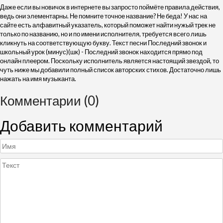
Даже если вы новичок в интернете вы запросто поймёте правила действия,
ведь они элементарны. Не помните точное название? Не беда! У нас на
сайте есть алфавитный указатель, который поможет найти нужый трек не
только по названию, но и по имени исполнителя, требуется всего лишь
кликнуть на соответствующую букву. Текст песни Последний звонок и
школьный урок (минус)(шк) - Последний звонок находится прямо под
онлайн плеером. Поскольку исполнитель является настоящий звездой, то
чуть ниже мы добавили полный список авторских стихов. Достаточно лишь
нажать на имя музыканта.
Комментарии (0)
Добавить комментарий