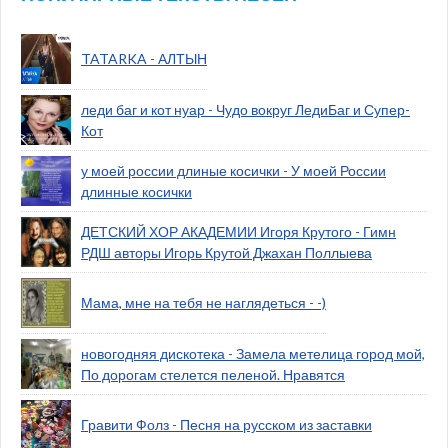
TATARKA - АЛТЫН
леди баг и кот нуар - Чудо вокруг ЛедиБаг и Супер-
Кот
у моей россии длиные косички - У моей России
длинные косички
ДЕТСКИЙ ХОР АКАДЕМИИ Игоря Крутого - Гимн
РДШ авторы Игорь Крутой Джахан Поллыева
Мама, мне на тебя не наглядеться - -)
новогодняя дискотека - Замела метелица город мой,
По дорогам стелется пеленой. Нравятся
Гравити Фолз - Песня на русском из заставки