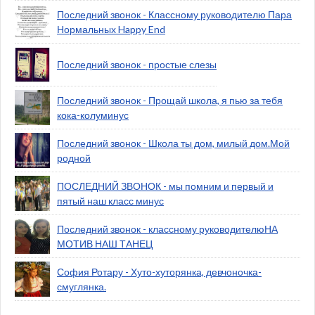
Последний звонок - Классному руководителю Пара
Нормальных Happy End
Последний звонок - простые слезы
Последний звонок - Прощай школа, я пью за тебя
кока-колуминус
Последний звонок - Школа ты дом, милый дом.Мой
родной
ПОСЛЕДНИЙ ЗВОНОК - мы помним и первый и
пятый наш класс минус
Последний звонок - классному руководителюНА
МОТИВ НАШ ТАНЕЦ
София Ротару - Хуто-хуторянка, девчоночка-
смуглянка.