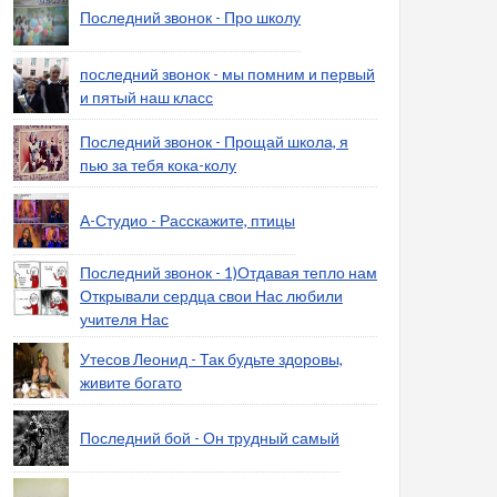
Последний звонок - Про школу
последний звонок - мы помним и первый
и пятый наш класс
Последний звонок - Прощай школа, я
пью за тебя кока-колу
А-Студио - Расскажите, птицы
Последний звонок - 1)Отдавая тепло нам
Открывали сердца свои Нас любили
учителя Нас
Утесов Леонид - Так будьте здоровы,
живите богато
Последний бой - Он трудный самый