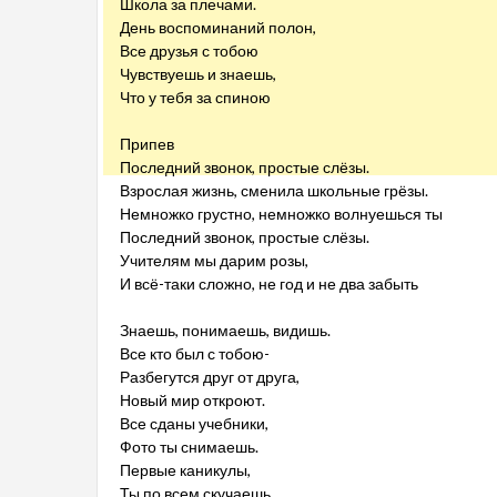
Школа за плечами.
День воспоминаний полон,
Все друзья с тобою
Чувствуешь и знаешь,
Что у тебя за спиною
Припев
Последний звонок, простые слёзы.
Взрослая жизнь, сменила школьные грёзы.
Немножко грустно, немножко волнуешься ты
Последний звонок, простые слёзы.
Учителям мы дарим розы,
И всё-таки сложно, не год и не два забыть
Знаешь, понимаешь, видишь.
Все кто был с тобою-
Разбегутся друг от друга,
Новый мир откроют.
Все сданы учебники,
Фото ты снимаешь.
Первые каникулы,
Ты по всем скучаешь