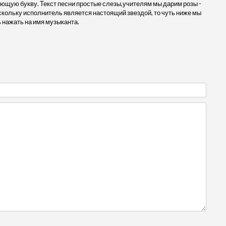
ующую букву. Текст песни простые слезы,учителям мы дарим розы -
кольку исполнитель является настоящий звездой, то чуть ниже мы
 нажать на имя музыканта.