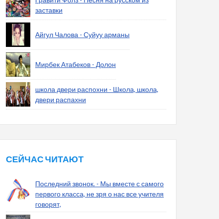
заставки
Айгул Чалова - Суйуу арманы
Мирбек Атабеков - Долон
школа двери распохни - Школа, школа,
двери распахни
СЕЙЧАС ЧИТАЮТ
Последний звонок. - Мы вместе с самого
первого класса, не зря о нас все учителя
говорят,