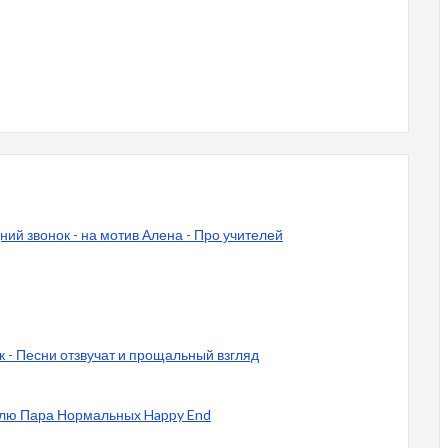
ний звонок - на мотив Алена - Про учителей
к - Песни отзвучат и прощальный взгляд
елю Пара Нормальных Happy End