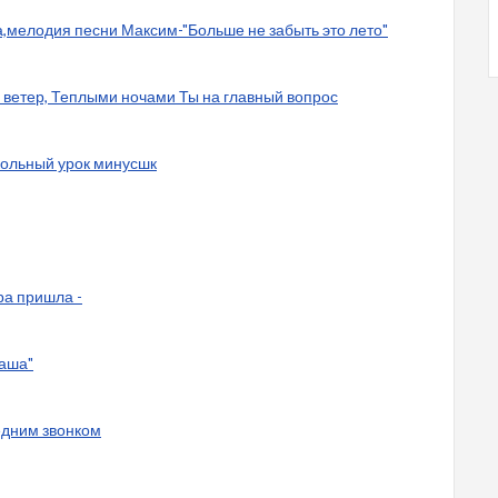
а,мелодия песни Максим-"Больше не забыть это лето"
й ветер, Теплыми ночами Ты на главный вопрос
кольный урок минусшк
ра пришла -
Маша"
едним звонком