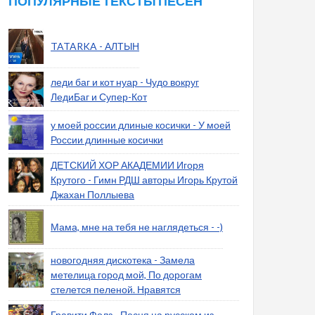
ПОПУЛЯРНЫЕ ТЕКСТЫ ПЕСЕН
TATARKA - АЛТЫН
леди баг и кот нуар - Чудо вокруг
ЛедиБаг и Супер-Кот
у моей россии длиные косички - У моей
России длинные косички
ДЕТСКИЙ ХОР АКАДЕМИИ Игоря
Крутого - Гимн РДШ авторы Игорь Крутой
Джахан Поллыева
Мама, мне на тебя не наглядеться - -)
новогодняя дискотека - Замела
метелица город мой, По дорогам
стелется пеленой. Нравятся
Гравити Фолз - Песня на русском из