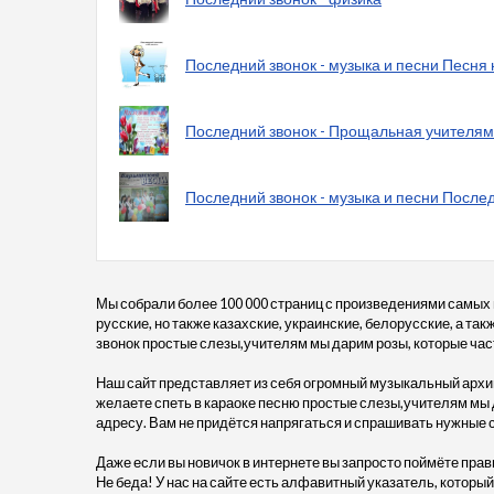
Последний звонок - музыка и песни Песня 
Последний звонок - Прощальная учителям
Последний звонок - музыка и песни Послед
Мы собрали более 100 000 страниц с произведениями самых
русские, но также казахские, украинские, белорусские, а т
звонок простые слезы,учителям мы дарим розы, которые часто
Наш сайт представляет из себя огромный музыкальный архив
желаете спеть в караоке песню простые слезы,учителям мы 
адресу. Вам не придётся напрягаться и спрашивать нужные 
Даже если вы новичок в интернете вы запросто поймёте прав
Не беда! У нас на сайте есть алфавитный указатель, который