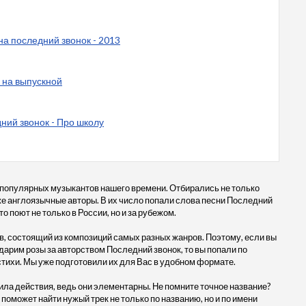
на последний звонок - 2013
 на выпускной
ний звонок - Про школу
 популярных музыкантов нашего времени. Отбирались не только
акже англоязычные авторы. В их число попали слова песни Последний
 поют не только в России, но и за рубежом.
, состоящий из композиций самых разных жанров. Поэтому, если вы
дарим розы за авторством Последний звонок, то вы попали по
стихи. Мы уже подготовили их для Вас в удобном формате.
ила действия, ведь они элементарны. Не помните точное название?
 поможет найти нужый трек не только по названию, но и по имени