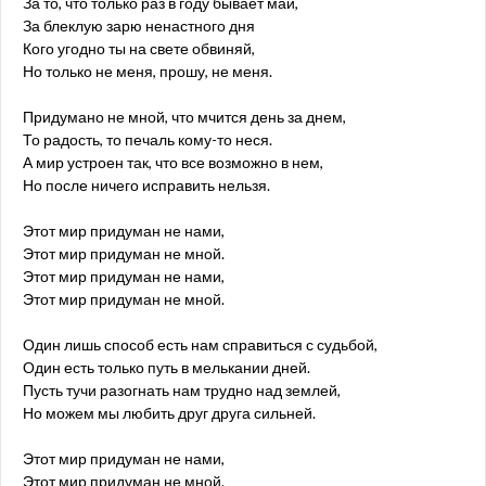
За то, что только раз в году бывает май,
За блеклую зарю ненастного дня
Кого угодно ты на свете обвиняй,
Но только не меня, прошу, не меня.
Придумано не мной, что мчится день за днем,
То радость, то печаль кому-то неся.
А мир устроен так, что все возможно в нем,
Но после ничего исправить нельзя.
Этот мир придуман не нами,
Этот мир придуман не мной.
Этот мир придуман не нами,
Этот мир придуман не мной.
Один лишь способ есть нам справиться с судьбой,
Один есть только путь в мелькании дней.
Пусть тучи разогнать нам трудно над землей,
Но можем мы любить друг друга сильней.
Этот мир придуман не нами,
Этот мир придуман не мной.