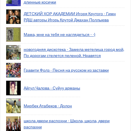
длинные косички
ДЕТСКИЙ ХОР АКАДЕМИИ Игоря Крутого - Гимн
РДШ авторы Игорь Крутой Джахан Поллыева
Мама, мне на тебя не наглядеться - -)
новогодняя дискотека - Замела метелица город мой,
По дорогам стелется пеленой. Нравятся
Гравити Фолз - Песня на русском из заставки
Айгул Чалова - Суйуу арманы
Мирбек Атабеков - Долон
школа двери распохни - Школа, школа, двери
распахни