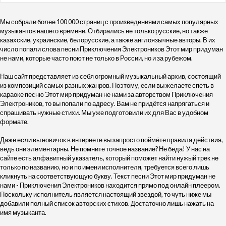
Мы собрали более 100 000 страниц с произведениями самых популярных
музыкантов нашего времени. Отбирались не только русские, но также
казахские, украинские, белорусские, а также англоязычные авторы. В их
число попали слова песни Приключения Электроников Этот мир придуман
не нами, которые часто поют не только в России, но и за рубежом.
Наш сайт представляет из себя огромный музыкальный архив, состоящий
из композиций самых разных жанров. Поэтому, если вы желаете спеть в
караоке песню Этот мир придуман не нами за авторством Приключения
Электроников, то вы попали по адресу. Вам не придётся напрягаться и
спрашивать нужные стихи. Мы уже подготовили их для Вас в удобном
формате.
Даже если вы новичок в интернете вы запросто поймёте правила действия,
ведь они элементарны. Не помните точное название? Не беда! У нас на
сайте есть алфавитный указатель, который поможет найти нужый трек не
только по названию, но и по имени исполнителя, требуется всего лишь
кликнуть на соответствующую букву. Текст песни Этот мир придуман не
нами - Приключения Электроников находится прямо под онлайн плеером.
Поскольку исполнитель является настоящий звездой, то чуть ниже мы
добавили полный список авторских стихов. Достаточно лишь нажать на
имя музыканта.