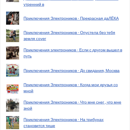
утренний в
Приключения Электроников - Прекрасная даЛЁКА
Приключения Электроников - Опустела без тебя
земля cover
Приключения электроников - Если с другом вышел в
путь
Приключения Электроников - До свидания, Москва
Приключения Электроников - Когда мои друзья со
мной
Приключения Электроников - Что мне снег , что мне
зной
Приключения Электроников - На трибунах
становится тише