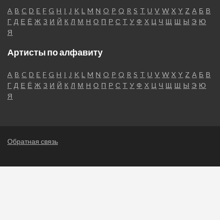
A
B
C
D
E
F
G
H
I
J
K
L
M
N
O
P
Q
R
S
T
U
V
W
X
Y
Z
А
Б
В
Г
Д
Е
Ё
Ж
З
И
Й
К
Л
М
Н
О
П
Р
С
Т
У
Ф
Х
Ц
Ч
Щ
Ш
Ы
Э
Ю
Я
Артисты по алфавиту
A
B
C
D
E
F
G
H
I
J
K
L
M
N
O
P
Q
R
S
T
U
V
W
X
Y
Z
А
Б
В
Г
Д
Е
Ё
Ж
З
И
Й
К
Л
М
Н
О
П
Р
С
Т
У
Ф
Х
Ц
Ч
Щ
Ш
Ы
Э
Ю
Я
Обратная связь