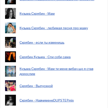
Кузьма Скрябин - Мам
Кузьма Скрябин - любимая песня про маму
Скрябин - если ты изменишь
Скрябин Кузьма - Спи соби сама
Кузьма Скрябин - Мам ти мене вибач що я став
дорослим
Скрябин - Выпускной
Скрябин - НавчименеDUPSTEPmix