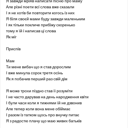
Я завжди мрiяв написати пiсню про маму
Але рiзнi поети всi слова вже сказали
I я не хотiв би повторити когось iз них
Я бiля своєй мами буду завжди маленьким
I як тiльки покличе прибiжу скоренько
тому я їй i написав цi слова
Як мiг
Приспiв
Мам
Ти мене вибач що я став дорослим
I вже минула сорок третя осiнь
Як я побачив перший раз свiй дiм
Я може трохи пiздно став її розумiти
I не часто дарував на день народження квiти
I були часи коли я тижнями їй не дзвонив
Але тепер коли вона мене обiймає
I разом iз татком щось про внучку питає
Я з радостю плачу що маю живих батькiв