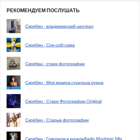
РЕКОМЕНДУЕМ ПОСЛУШАТЬ
Скрябин - владимирский централ
Скрябин - Спи собi сама
Скрябин - стари фотографии
Скрябин - Моя краина суцильна руина
Скрябин - Стари Фотографии Original
Скрябин - Старые фотографии
Скрябин - Говорили и курилиRadio Rhythmic Mix