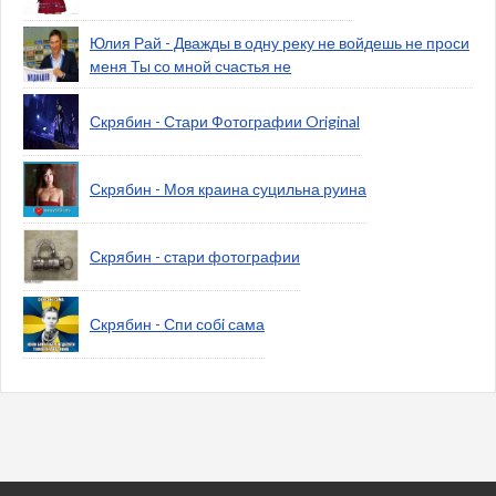
Юлия Рай - Дважды в одну реку не войдешь не проси
меня Ты со мной счастья не
Скрябин - Стари Фотографии Original
Скрябин - Моя краина суцильна руина
Скрябин - стари фотографии
Скрябин - Спи собi сама