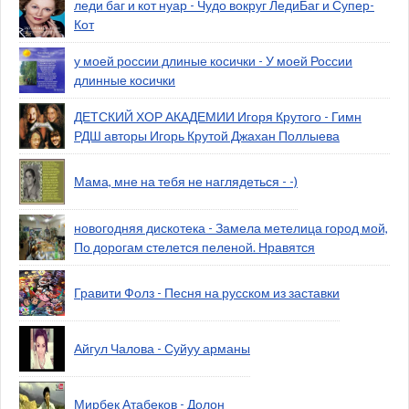
леди баг и кот нуар - Чудо вокруг ЛедиБаг и Супер-
Кот
у моей россии длиные косички - У моей России
длинные косички
ДЕТСКИЙ ХОР АКАДЕМИИ Игоря Крутого - Гимн
РДШ авторы Игорь Крутой Джахан Поллыева
Мама, мне на тебя не наглядеться - -)
новогодняя дискотека - Замела метелица город мой,
По дорогам стелется пеленой. Нравятся
Гравити Фолз - Песня на русском из заставки
Айгул Чалова - Суйуу арманы
Мирбек Атабеков - Долон