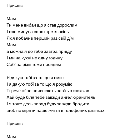
Приспiв
Мам
Ти мене вибач що я став дорослим
I вже минула сорок третя осiнь
Як я побачив перший раз свiй дiм
Мам
а можна я до тебе завтра приїду
I ми на кухнi не одну годину
Собi на рiзнi теми посидим
Я дякую тобi за то що я вмiю
I я дякую тобi за то що я розумiю
Тi речi якi не пояснюють навiть в книжках
Хай буде бiля тебе завжди ангел-хранитель
I я тоже десь поряд буду завжди бродити
щоб не мiряти наше життя в телефоних дзвiнках
Приспiв
Мам