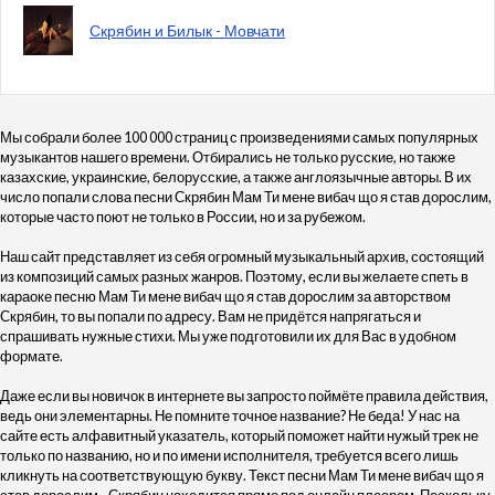
Скрябин и Билык - Мовчати
Мы собрали более 100 000 страниц с произведениями самых популярных
музыкантов нашего времени. Отбирались не только русские, но также
казахские, украинские, белорусские, а также англоязычные авторы. В их
число попали слова песни Скрябин Мам Ти мене вибач що я став дорослим,
которые часто поют не только в России, но и за рубежом.
Наш сайт представляет из себя огромный музыкальный архив, состоящий
из композиций самых разных жанров. Поэтому, если вы желаете спеть в
караоке песню Мам Ти мене вибач що я став дорослим за авторством
Скрябин, то вы попали по адресу. Вам не придётся напрягаться и
спрашивать нужные стихи. Мы уже подготовили их для Вас в удобном
формате.
Даже если вы новичок в интернете вы запросто поймёте правила действия,
ведь они элементарны. Не помните точное название? Не беда! У нас на
сайте есть алфавитный указатель, который поможет найти нужый трек не
только по названию, но и по имени исполнителя, требуется всего лишь
кликнуть на соответствующую букву. Текст песни Мам Ти мене вибач що я