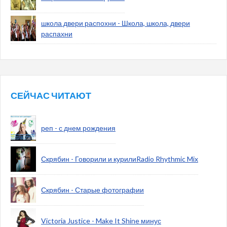
школа двери распохни - Школа, школа, двери
распахни
СЕЙЧАС ЧИТАЮТ
реп - с днем рождения
Скрябин - Говорили и курилиRadio Rhythmic Mix
Скрябин - Старые фотографии
Victoria Justice - Make It Shine минус