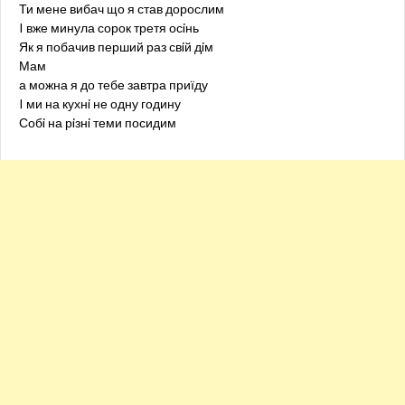
Ти мене вибач що я став дорослим
I вже минула сорок третя осiнь
Як я побачив перший раз свiй дiм
Мам
а можна я до тебе завтра приїду
I ми на кухнi не одну годину
Собi на рiзнi теми посидим