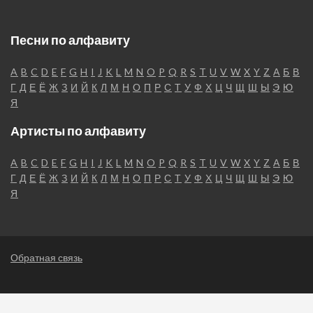
Песни по алфавиту
A
B
C
D
E
F
G
H
I
J
K
L
M
N
O
P
Q
R
S
T
U
V
W
X
Y
Z
А
Б
В
Г
Д
Е
Ё
Ж
З
И
Й
К
Л
М
Н
О
П
Р
С
Т
У
Ф
Х
Ц
Ч
Щ
Ш
Ы
Э
Ю
Я
Артисты по алфавиту
A
B
C
D
E
F
G
H
I
J
K
L
M
N
O
P
Q
R
S
T
U
V
W
X
Y
Z
А
Б
В
Г
Д
Е
Ё
Ж
З
И
Й
К
Л
М
Н
О
П
Р
С
Т
У
Ф
Х
Ц
Ч
Щ
Ш
Ы
Э
Ю
Я
Обратная связь