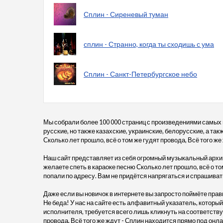
Сплин - Сиреневый туман
сплин - Странно, когда ты сходишь с ума
Сплин - Санкт-Петербургское небо
Мы собрали более 100 000 страниц с произведениями самых
русские, но также казахские, украинские, белорусские, а та
Сколько лет прошло, всё о том же гудят провода, Всё того же 
Наш сайт представляет из себя огромный музыкальный архив
желаете спеть в караоке песню Сколько лет прошло, всё о том
попали по адресу. Вам не придётся напрягаться и спрашива
Даже если вы новичок в интернете вы запросто поймёте прав
Не беда! У нас на сайте есть алфавитный указатель, который
исполнителя, требуется всего лишь кликнуть на соответству
провода, Всё того же ждут - Сплин находится прямо под он