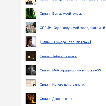
Сплин - Вон из моей головы
СПЛИН - Здравствуй, мой город, знакомый 
|.Сплин - Выхода нет dj Bis remix.|
Сплин - Тебе это снится
Сплин - Моё сердце остановилосьBASS
Сплин - Нечего делать внутри
Сплин - Двое не спят