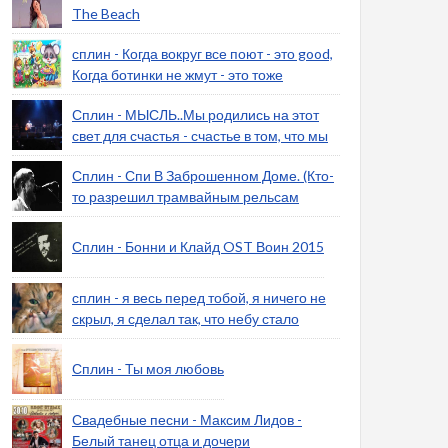
The Beach
сплин - Когда вокруг все поют - это good,
Когда ботинки не жмут - это тоже
Сплин - МЫСЛЬ..Мы родились на этот
свет для счастья - счастье в том, что мы
Сплин - Спи В Заброшенном Доме. (Кто-
то разрешил трамвайным рельсам
Сплин - Бонни и Клайд OST Воин 2015
сплин - я весь перед тобой, я ничего не
скрыл, я сделал так, что небу стало
Сплин - Ты моя любовь
Свадебные песни - Максим Лидов -
Белый танец отца и дочери