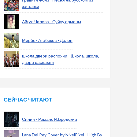
заставки
Айгул Чалова - Суйуу арманы
Мирбек Атабеков - Долон
школа двери распохни - Школа, школа,
двери распахни
СЕЙЧАС ЧИТАЮТ
Сплин - Романс И.Бродский
Lana Del Rey Cover by NixelPixel - High By