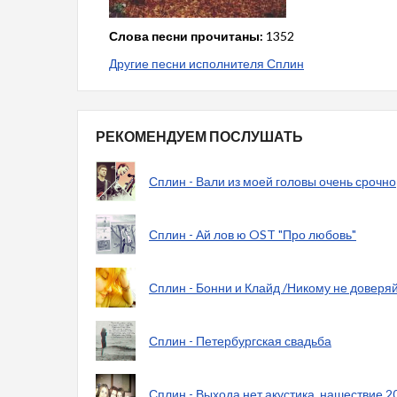
Слова песни прочитаны:
1352
Другие песни исполнителя Сплин
РЕКОМЕНДУЕМ ПОСЛУШАТЬ
Сплин - Вали из моей головы очень срочно
Сплин - Ай лов ю OST "Про любовь"
Сплин - Бонни и Клайд /Никому не доверя
Сплин - Петербургская свадьба
Сплин - Выхода нет акустика, нашествие 20