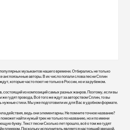
 популярных музыкантов нашего времени. Отбирались не только
кже англоязычные авторы. В их число попали слова песни Сплин
ждут, которые часто поют не только в России, но и за рубежом.
, состоящий из композиций самых разных жанров. Поэтому, если вы
 же гудят провода, Всё того же ждут за авторством Сплин, то вы
ть нужные стихи. Мы уже подготовили их для Вас в удобном формате.
ила действия, ведь они элементарны. Не помните точное название?
 поможет найти нужый трек не только по названию, но и по имени
ющую букву. Текст песни Сколько лет прошло, всё о том же гудят
лайн плеером. Поскольку исполнитель является настоящий звездой,