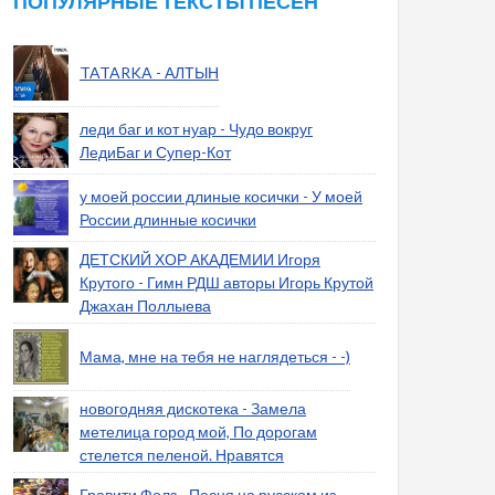
ПОПУЛЯРНЫЕ ТЕКСТЫ ПЕСЕН
TATARKA - АЛТЫН
леди баг и кот нуар - Чудо вокруг
ЛедиБаг и Супер-Кот
у моей россии длиные косички - У моей
России длинные косички
ДЕТСКИЙ ХОР АКАДЕМИИ Игоря
Крутого - Гимн РДШ авторы Игорь Крутой
Джахан Поллыева
Мама, мне на тебя не наглядеться - -)
новогодняя дискотека - Замела
метелица город мой, По дорогам
стелется пеленой. Нравятся
Гравити Фолз - Песня на русском из