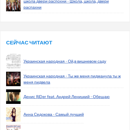
школа двери распохни - Школа, школа, двери
распахни
СЕЙЧАС ЧИТАЮТ
Украинская народная - Ой,в вишневом саду
Украинская народная - Ты же меня пидманула ты ж
меня пидвела
Денис RiDer feat. Андрей Леницкий - Обещаю
Анна Седокова - Самый лучший