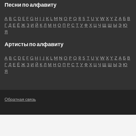
Песни по алфавиту
A
B
C
D
E
F
G
H
I
J
K
L
M
N
O
P
Q
R
S
T
U
V
W
X
Y
Z
А
Б
В
Г
Д
Е
Ё
Ж
З
И
Й
К
Л
М
Н
О
П
Р
С
Т
У
Ф
Х
Ц
Ч
Щ
Ш
Ы
Э
Ю
Я
Артисты по алфавиту
A
B
C
D
E
F
G
H
I
J
K
L
M
N
O
P
Q
R
S
T
U
V
W
X
Y
Z
А
Б
В
Г
Д
Е
Ё
Ж
З
И
Й
К
Л
М
Н
О
П
Р
С
Т
У
Ф
Х
Ц
Ч
Щ
Ш
Ы
Э
Ю
Я
Обратная связь