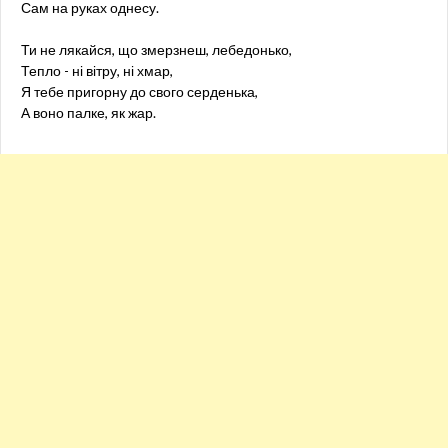
Сам на руках однесу.
Ти не лякайся, що змерзнеш, лебедонько,
Тепло - ні вітру, ні хмар,
Я тебе пригорну до свого серденька,
А воно палке, як жар.