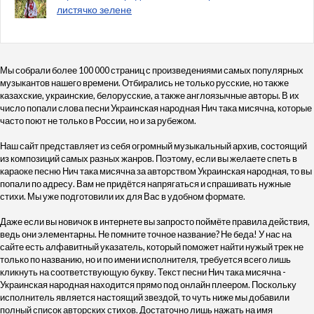
листячко зелене
Мы собрали более 100 000 страниц с произведениями самых популярных
музыкантов нашего времени. Отбирались не только русские, но также
казахские, украинские, белорусские, а также англоязычные авторы. В их
число попали слова песни Украинская народная Нич така мисячна, которые
часто поют не только в России, но и за рубежом.
Наш сайт представляет из себя огромный музыкальный архив, состоящий
из композиций самых разных жанров. Поэтому, если вы желаете спеть в
караоке песню Нич така мисячна за авторством Украинская народная, то вы
попали по адресу. Вам не придётся напрягаться и спрашивать нужные
стихи. Мы уже подготовили их для Вас в удобном формате.
Даже если вы новичок в интернете вы запросто поймёте правила действия,
ведь они элементарны. Не помните точное название? Не беда! У нас на
сайте есть алфавитный указатель, который поможет найти нужый трек не
только по названию, но и по имени исполнителя, требуется всего лишь
кликнуть на соответствующую букву. Текст песни Нич така мисячна -
Украинская народная находится прямо под онлайн плеером. Поскольку
исполнитель является настоящий звездой, то чуть ниже мы добавили
полный список авторских стихов. Достаточно лишь нажать на имя