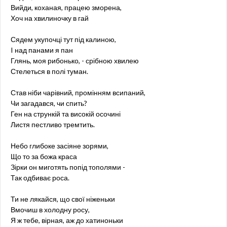
Вийди, коханая, працею зморена,
Хоч на хвилиночку в гай
Сядем укупочці тут під калиною,
I над панами я пан
Глянь, моя рибонько, - срібною хвилею
Стелеться в полі туман.
Став ніби чарівний, промінням всипаний,
Чи загадався, чи спить?
Ген на стрункій та високій осочині
Листя пестливо тремтить.
Небо глибоке засіяне зорями,
Що то за божа краса
Зірки он миготять попід тополями -
Так одбиває роса.
Ти не лякайся, що свої ніженьки
Вмочиш в холодну росу,
Я ж тебе, вірная, аж до хатиноньки