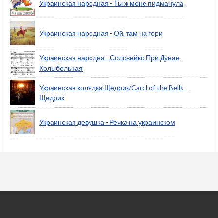
Украинская народная - Ты ж мене пидманула
Украинская народная - Ой, там на гори
Украинская народна - Соловейко При Дунае
Колыбельная
Украинская колядка Щедрик/Carol of the Bells -
Щедрик
Украинская девушка - Речка на украинском