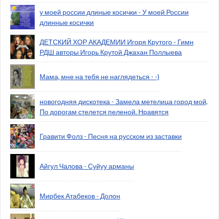
у моей россии длиные косички - У моей России
длинные косички
ДЕТСКИЙ ХОР АКАДЕМИИ Игоря Крутого - Гимн
РДШ авторы Игорь Крутой Джахан Поллыева
Мама, мне на тебя не наглядеться - -)
новогодняя дискотека - Замела метелица город мой,
По дорогам стелется пеленой. Нравятся
Гравити Фолз - Песня на русском из заставки
Айгул Чалова - Суйуу арманы
Мирбек Атабеков - Долон