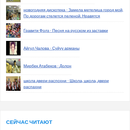
новогодняя дискотека - Замела метелица город мой,
По дорогам стелется пеленой. Нравятся
Гравити Фолз - Песня на русском из заставки
Айгул Чалова - Суйуу арманы
Мирбек Атабеков - Долон
школа двери распохни - Школа, школа, двери
распахни
СЕЙЧАС ЧИТАЮТ