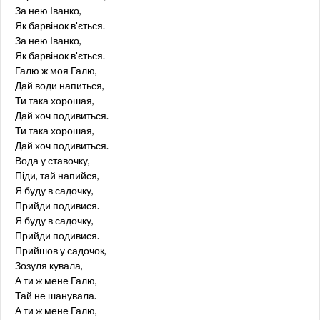
За нею Іванко,
Як барвінок в'ється.
За нею Іванко,
Як барвінок в'ється.
Галю ж моя Галю,
Дай води напиться,
Ти така хорошая,
Дай хоч подивиться.
Ти така хорошая,
Дай хоч подивиться.
Вода у ставочку,
Піди, тай напийся,
Я буду в садочку,
Прийди подивися.
Я буду в садочку,
Прийди подивися.
Прийшов у садочок,
Зозуля кувала,
А ти ж мене Галю,
Тай не шанувала.
А ти ж мене Галю,