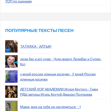
ТОП по оценкам
ПОПУЛЯРНЫЕ ТЕКСТЫ ПЕСЕН
TATARKA - АЛТЫН
леди баг и кот нуар - Чудо вокруг ЛедиБаг и Супер-
Кот
у моей россии длиные косички - У моей России
длинные косички
ДЕТСКИЙ ХОР АКАДЕМИИ Игоря Крутого - Гимн
РДШ авторы Игорь Крутой Джахан Поллыева
Мама, мне на тебя не наглядеться - -)