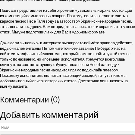
Наш сайт представляет из себя огромный музыкальный архив, состоящий
из композиций самых разных жанров. Поэтому, если вы желаете спеть в
караоке песню Несе Галя воду за авторством Украинские народные песни,
то вы попали по адресу. Вам не придётся напрягаться и спрашивать нужные
стихи. Мы уже подготовили их для Вас в удобном формате.
Даже если вы новичок в интернете вы запросто поймёте правила действия,
ведь они элементарны. Не помните точное название? Не беда! У нас на
сайте есть алфавитный указатель, который поможет найти нужый трек не
только по названию, но и по имени исполнителя, требуется всего лишь
кликнуть на соответствующую букву. Текст песни Несе Галя воду -
Украинские народные песни находится прямо под онлайн плеером.
Поскольку исполнитель является настоящий звездой, то чуть ниже мы
добавили полный список авторских стихов. Достаточно лишь нажать на
имя музыканта.
Комментарии (0)
Добавить комментарий