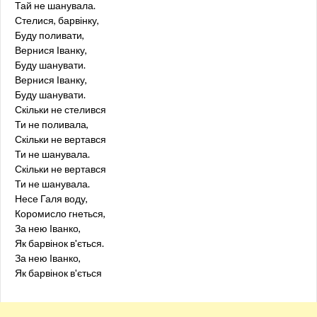
Тай не шанувала.
Стелися, барвінку,
Буду поливати,
Вернися Іванку,
Буду шанувати.
Вернися Іванку,
Буду шанувати.
Скільки не стелився
Ти не поливала,
Скільки не вертався
Ти не шанувала.
Скільки не вертався
Ти не шанувала.
Несе Галя воду,
Коромисло гнеться,
За нею Іванко,
Як барвінок в'ється.
За нею Іванко,
Як барвінок в'ється