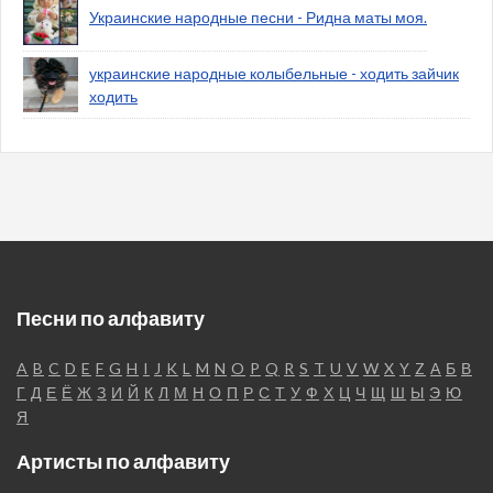
Украинские народные песни - Ридна маты моя.
украинские народные колыбельные - ходить зайчик
ходить
Песни по алфавиту
A
B
C
D
E
F
G
H
I
J
K
L
M
N
O
P
Q
R
S
T
U
V
W
X
Y
Z
А
Б
В
Г
Д
Е
Ё
Ж
З
И
Й
К
Л
М
Н
О
П
Р
С
Т
У
Ф
Х
Ц
Ч
Щ
Ш
Ы
Э
Ю
Я
Артисты по алфавиту