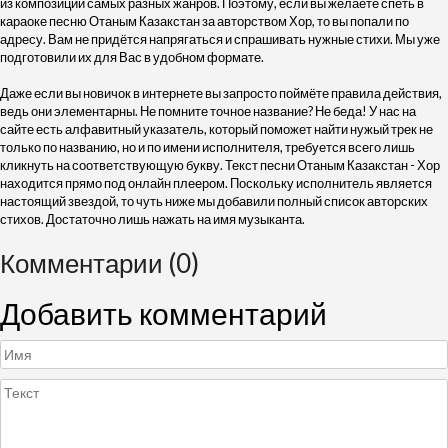
из композиций самых разных жанров. Поэтому, если вы желаете спеть в
караоке песню Отаным Казакстан за авторством Хор, то вы попали по
адресу. Вам не придётся напрягаться и спрашивать нужные стихи. Мы уже
подготовили их для Вас в удобном формате.
Даже если вы новичок в интернете вы запросто поймёте правила действия,
ведь они элементарны. Не помните точное название? Не беда! У нас на
сайте есть алфавитный указатель, который поможет найти нужый трек не
только по названию, но и по имени исполнителя, требуется всего лишь
кликнуть на соответствующую букву. Текст песни Отаным Казакстан - Хор
находится прямо под онлайн плеером. Поскольку исполнитель является
настоящий звездой, то чуть ниже мы добавили полный список авторских
стихов. Достаточно лишь нажать на имя музыканта.
Комментарии (0)
Добавить комментарий