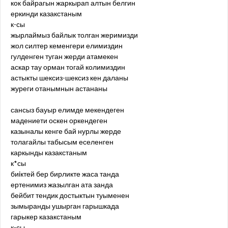
кок байрагын жаркырап алтын белгин
еркинди казакстаным
к-сы
жырлаймыз байлык толган жеримизди
жол силтер кеменгери елимиздин
гулденген туган жерди атамекен
аскар тау орман тогай колимиздин
астыкты шексиз-шексиз кен даланы
журеги отанымнын астананы
сансыз бауыр елимде мекендеген
мадениети оскен оркендеген
казыналы кенге бай нурлы жерде
толагайлы табысым еселенген
каркынды казакстаным
к*сы
биiктей бер бирликте жаса танда
ертенимиз жазылган ата занда
бейбит тендик достыктын туыменен
зымыранды ушырган гарышкада
гарыкер казакстаным
к-сы