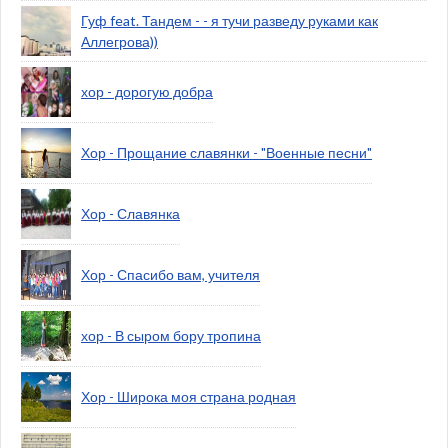
Гуф feat. Тандем - - я тучи разведу руками как
Аллегрова))
хор - дорогую добра
Хор - Прощание славянки - "Военные песни"
Хор - Славянка
Хор - Спасибо вам, учителя
хор - В сыром бору тропина
Хор - Широка моя страна родная