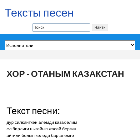
Тексты песен
ХОР - ОТАНЫМ КАЗАКСТАН
Текст песни:
дур силкинткен алемди казак елим
ел бирлиги ныгайып жасай бергин
айгили болып келеди бар алемге