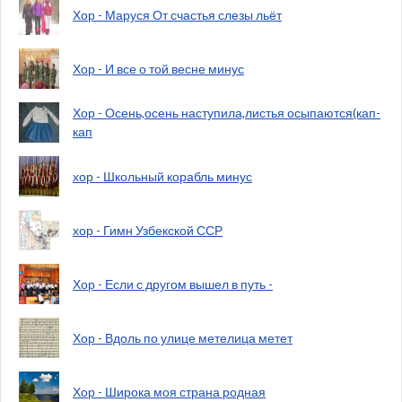
Хор - Маруся От счастья слезы льёт
Хор - И все о той весне минус
Хор - Осень,осень наступила,листья осыпаются(кап-
кап
хор - Школьный корабль минус
хор - Гимн Узбекской ССР
Хор - Если с другом вышел в путь -
Хор - Вдоль по улице метелица метет
Хор - Широка моя страна родная