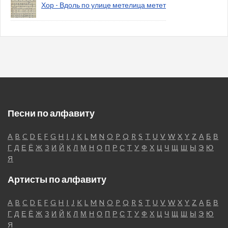
Хор - Вдоль по улице метелица метет
Песни по алфавиту
A
B
C
D
E
F
G
H
I
J
K
L
M
N
O
P
Q
R
S
T
U
V
W
X
Y
Z
А
Б
В
Г
Д
Е
Ё
Ж
З
И
Й
К
Л
М
Н
О
П
Р
С
Т
У
Ф
Х
Ц
Ч
Щ
Ш
Ы
Э
Ю
Я
Артисты по алфавиту
A
B
C
D
E
F
G
H
I
J
K
L
M
N
O
P
Q
R
S
T
U
V
W
X
Y
Z
А
Б
В
Г
Д
Е
Ё
Ж
З
И
Й
К
Л
М
Н
О
П
Р
С
Т
У
Ф
Х
Ц
Ч
Щ
Ш
Ы
Э
Ю
Я