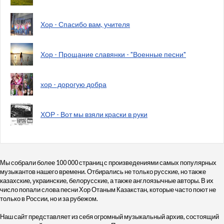
Хор - Спасибо вам, учителя
Хор - Прощание славянки - "Военные песни"
хор - дорогую добра
ХОР - Вот мы взяли краски в руки
Мы собрали более 100 000 страниц с произведениями самых популярных
музыкантов нашего времени. Отбирались не только русские, но также
казахские, украинские, белорусские, а также англоязычные авторы. В их
число попали слова песни Хор Отаным Казакстан, которые часто поют не
только в России, но и за рубежом.
Наш сайт представляет из себя огромный музыкальный архив, состоящий