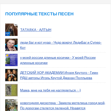
ПОПУЛЯРНЫЕ ТЕКСТЫ ПЕСЕН
TATARKA - АЛТЫН
леди баг и кот нуар - Чудо вокруг ЛедиБаг и Супер-
Кот
у моей россии длиные косички - У моей России
длинные косички
ДЕТСКИЙ ХОР АКАДЕМИИ Игоря Крутого - Гимн
РДШ авторы Игорь Крутой Джахан Поллыева
Мама, мне на тебя не наглядеться - -)
новогодняя дискотека - Замела метелица город мой,
По дорогам стелется пеленой. Нравятся