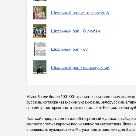
Школьный вальс - из сватов 6
Школьный рэп - О любви
Школьный рэп - 68
Школьный рэп - на выпускной
Мы собрали более 100 000 страниц с произведениями самых
русские, но также казахские, украинские, белорусские, а т
рэп минус, которые часто поют не только в России, но и за ру
Наш сайт представляет из себя огромный музыкальный архив
желаете спеть в караоке песню минус за авторством Школьны
спрашивать нужные стихи. Мы уже подготовили их для Вас 