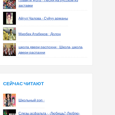
заставки
Айгул Чалова - Суйуу арманы
Мирбек Атабеков - Долон
школа двери распохни - Школа, школа,
двери распахни
СЕЙЧАС ЧИТАЮТ
Школьный рэп -
Слезы асфальта - -Любишь?-Люблю-