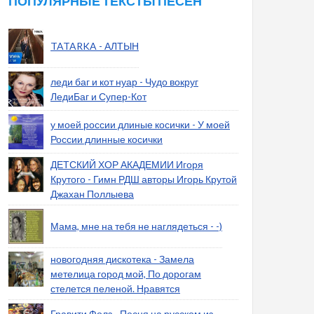
ПОПУЛЯРНЫЕ ТЕКСТЫ ПЕСЕН
TATARKA - АЛТЫН
леди баг и кот нуар - Чудо вокруг
ЛедиБаг и Супер-Кот
у моей россии длиные косички - У моей
России длинные косички
ДЕТСКИЙ ХОР АКАДЕМИИ Игоря
Крутого - Гимн РДШ авторы Игорь Крутой
Джахан Поллыева
Мама, мне на тебя не наглядеться - -)
новогодняя дискотека - Замела
метелица город мой, По дорогам
стелется пеленой. Нравятся
Гравити Фолз - Песня на русском из