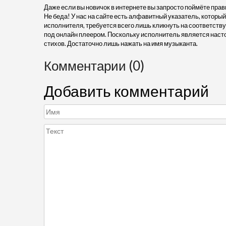
Даже если вы новичок в интернете вы запросто поймёте прав
Не беда! У нас на сайте есть алфавитный указатель, который
исполнителя, требуется всего лишь кликнуть на соответств
под онлайн плеером. Поскольку исполнитель является насто
стихов. Достаточно лишь нажать на имя музыканта.
Комментарии (0)
Добавить комментарий