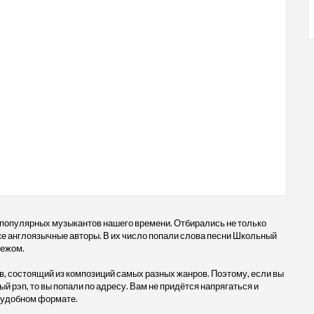
 популярных музыкантов нашего времени. Отбирались не только
акже англоязычные авторы. В их число попали слова песни Школьный
бежом.
, состоящий из композиций самых разных жанров. Поэтому, если вы
й рэп, то вы попали по адресу. Вам не придётся напрягаться и
в удобном формате.