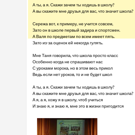
А ты, а я. Скажи зачем ты ходишь в школу?
А вы скажите мне друзья для вас, что значит школа?
Сережа вот, к примеру, не учится совсем,
Зато он в школе первый задира и спортсмен.
А Валя по предметам по всем имеет пять.
Зато из-за оценок ей некогда гулять.
Мне Таня говорила, что школа просто класс
Особенно когда не спрашивают нас
С уроками морока, но в этом весь прикол
Ведь если нет уроков, то и не будет школ
А ты, а я. Скажи зачем ты ходишь в школу?
А вы скажите мне друзья для вас, что значит школа?
А я, а я, хожу я в школу, чтоб учиться
И знаю я, и знаю я, мне это в жизни пригодится