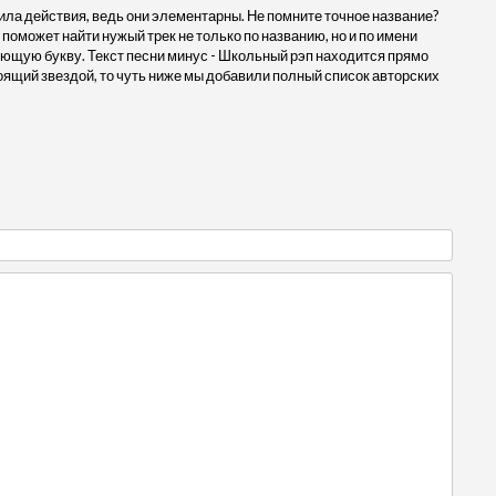
ила действия, ведь они элементарны. Не помните точное название?
 поможет найти нужый трек не только по названию, но и по имени
ующую букву. Текст песни минус - Школьный рэп находится прямо
ящий звездой, то чуть ниже мы добавили полный список авторских