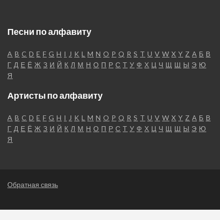
Песни по алфавиту
A
B
C
D
E
F
G
H
I
J
K
L
M
N
O
P
Q
R
S
T
U
V
W
X
Y
Z
А
Б
В
Г
Д
Е
Ё
Ж
З
И
Й
К
Л
М
Н
О
П
Р
С
Т
У
Ф
Х
Ц
Ч
Щ
Ш
Ы
Э
Ю
Я
Артисты по алфавиту
A
B
C
D
E
F
G
H
I
J
K
L
M
N
O
P
Q
R
S
T
U
V
W
X
Y
Z
А
Б
В
Г
Д
Е
Ё
Ж
З
И
Й
К
Л
М
Н
О
П
Р
С
Т
У
Ф
Х
Ц
Ч
Щ
Ш
Ы
Э
Ю
Я
Обратная связь