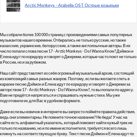
Arctic Monkeys - Arabella OST Острые козырьки
Мы собрали более 100 000 страниц с произведениями самых популярных
музыкантов нашего времени. Отбирались не только русские, но также
казахские, украинские, белорусские, а также англоязычные авторы. В их
число попали слова песни 17 - Arctic Monkeys - Do I Wanna Know? Дэймон и
Елена идут по коридору и говорят о Джереми, которые часто поют не только
в России, но и за рубежом.
Наш сайт представляет из себя огромный музыкальный архив, состоящий
из композиций самых разных жанров. Поэтому, если вы желаете спеть в
караоке песню Дэймон и Елена идут по коридору и говорят о Джереми за
авторством 17 - Arctic Monkeys - Do I Wanna Know?, то вы попали по адресу.
Вам не придётся напрягаться и спрашивать нужные стихи. Мы уже
подготовили их для Вас в удобном формате.
Даже если вы новичок в интернете вы запросто поймёте правила действия,
ведь они элементарны. Не помните точное название? Не беда! У нас на
сайте есть алфавитный указатель, который поможет найти нужый трек не
только по названию, но и по имени исполнителя, требуется всего лишь
кликнуть на соответствующую букву. Текст песни Дэймон и Елена идут по