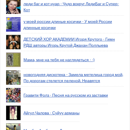
леди баг и кот нуар - Чудо вокруг ЛедиБаг и Супер-
Кот
у моей россии длиные косички - У моей России
длинные косички
ДЕТСКИЙ ХОР АКАДЕМИИ Игоря Крутого - Гимн
РДШ авторы Игорь Крутой Джахан Поллыева
Мама, мне на тебя не наглядеться - -)
новогодняя дискотека - Замела метелица город мой,
По дорогам стелется пеленой. Нравятся
Гравити Фолз - Песня на русском из заставки
Айгул Чалова - Суйуу арманы