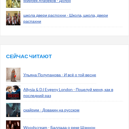
Мирбек Атабеков - Долон
школа двери распохни - Школа, школа, двери
распахни
СЕЙЧАС ЧИТАЮТ
Ульяна Полупанова - И всё о той весне
Allysia & DJ Evgeny London - Поцелуй меня, как в
последний раз
скайрим - Довакин на русском
Woodscream - Баллада о реке Шэннон