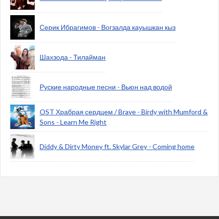
Серик Ибрагимов - Вогзалда кауышкан кыз
Шахзода - Тилайман
Руские народные песни - Вьюн над водой
OST Храбрая сердцем / Brave - Birdy with Mumford &
Sons - Learn Me Right
Diddy & Dirty Money ft. Skylar Grey - Coming home