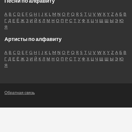
Песни по алфавиту
A
B
C
D
E
F
G
H
I
J
K
L
M
N
O
P
Q
R
S
T
U
V
W
X
Y
Z
А
Б
В
Г
Д
Е
Ё
Ж
З
И
Й
К
Л
М
Н
О
П
Р
С
Т
У
Ф
Х
Ц
Ч
Щ
Ш
Ы
Э
Ю
Я
Артисты по алфавиту
A
B
C
D
E
F
G
H
I
J
K
L
M
N
O
P
Q
R
S
T
U
V
W
X
Y
Z
А
Б
В
Г
Д
Е
Ё
Ж
З
И
Й
К
Л
М
Н
О
П
Р
С
Т
У
Ф
Х
Ц
Ч
Щ
Ш
Ы
Э
Ю
Я
Обратная связь