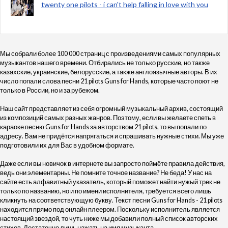
twenty one pilots - i can't help falling in love with you
Мы собрали более 100 000 страниц с произведениями самых популярных
музыкантов нашего времени. Отбирались не только русские, но также
казахские, украинские, белорусские, а также англоязычные авторы. В их
число попали слова песни 21 pilots Guns for Hands, которые часто поют не
только в России, но и за рубежом.
Наш сайт представляет из себя огромный музыкальный архив, состоящий
из композиций самых разных жанров. Поэтому, если вы желаете спеть в
караоке песню Guns for Hands за авторством 21 pilots, то вы попали по
адресу. Вам не придётся напрягаться и спрашивать нужные стихи. Мы уже
подготовили их для Вас в удобном формате.
Даже если вы новичок в интернете вы запросто поймёте правила действия,
ведь они элементарны. Не помните точное название? Не беда! У нас на
сайте есть алфавитный указатель, который поможет найти нужый трек не
только по названию, но и по имени исполнителя, требуется всего лишь
кликнуть на соответствующую букву. Текст песни Guns for Hands - 21 pilots
находится прямо под онлайн плеером. Поскольку исполнитель является
настоящий звездой, то чуть ниже мы добавили полный список авторских
стихов. Достаточно лишь нажать на имя музыканта.