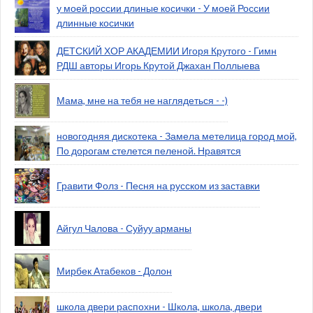
у моей россии длиные косички - У моей России
длинные косички
ДЕТСКИЙ ХОР АКАДЕМИИ Игоря Крутого - Гимн
РДШ авторы Игорь Крутой Джахан Поллыева
Мама, мне на тебя не наглядеться - -)
новогодняя дискотека - Замела метелица город мой,
По дорогам стелется пеленой. Нравятся
Гравити Фолз - Песня на русском из заставки
Айгул Чалова - Суйуу арманы
Мирбек Атабеков - Долон
школа двери распохни - Школа, школа, двери