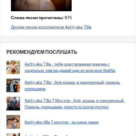
Слова песни прочитаны:
875
Другие песни исполнителя 4atty aka Tilla
РЕКОМЕНДУЕМ ПОСЛУШАТЬ
4atty aka Tilla - тебе идет влажная маечка с
надписью лав ми,давай иди ко мне,моя бейби
4atty aka Tilla - Але кошка, я накуренный, приедь
порешаем
4atty aka Tilla 7 Мостов - Алё, кошка, я накуренный.
Приедь, порешаем, просто я сопли пустил.
4atty aka tilla 7 мостов - ты одна такая