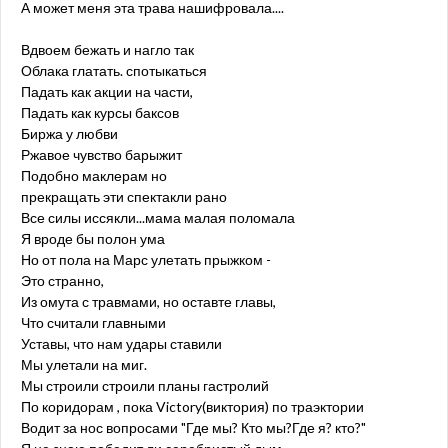
А может меня эта трава нашифровала....
Вдвоем бежать и нагло так
Облака глатать. спотыкаться
Падать как акции на части,
Падать как курсы баксов
Биржа у любви
Ржавое чувство барыжит
Подобно маклерам но
прекращать эти спектакли рано
Все силы иссякли...мама малая поломала
Я вроде бы полон ума
Но от пола на Марс улетать прыжком -
Это странно,
Из омута с травмами, но оставте главы,
Что считали главными
Уставы, что нам удары ставили
Мы улетали на миг.
Мы строили строили планы гастролий
По коридорам , пока Victory(виктория) по траэктории
Водит за нос вопросами "Где мы? Кто мы?Где я? кто?"