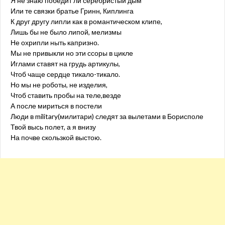
Я не знаю победит ли серебристый дым
Или те связки братье Гринн, Киплинга
К друг другу липли как в романтическом клипе,
Лишь бы не было липой, мелизмы
Не охрипли ныть капризно.
Мы не привыкли но эти ссоры в цикле
Иглами ставят на грудь артикулы,
Чтоб чаще сердце тикало-тикало.
Но мы не роботы, не изделия,
Чтоб ставить пробы на теле,везде
А после мириться в постели
Люди в military(милитари) следят за вылетами в Борисполе
Твой высь полет, а я внизу
На почве скользкой выстою.