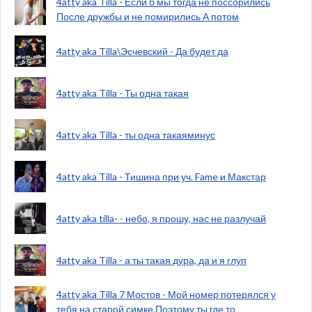
4atty aka Tilla - Если б мы тогда не поссорились
После дружбы и не помирились А потом
4atty aka Tilla\Эсчевский - Да будет да
4atty aka Tilla - Ты одна такая
4atty aka Tilla - ты одна такаяминус
4atty aka Tilla - Тишина при уч. Fame и Макстар
4atty aka tilla- - небо, я прошу, нас не разлучай
4atty aka Tilla - а ты такая дура, да и я глуп
4atty aka Tilla 7 Мостов - Мой номер потерялся у
тебя на старой симке,Поэтому ты где то