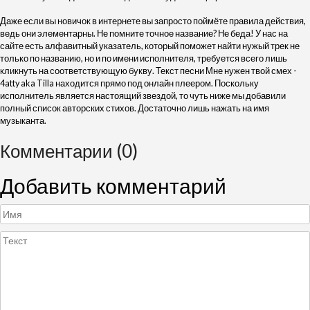
Даже если вы новичок в интернете вы запросто поймёте правила действия,
ведь они элементарны. Не помните точное название? Не беда! У нас на
сайте есть алфавитный указатель, который поможет найти нужый трек не
только по названию, но и по имени исполнителя, требуется всего лишь
кликнуть на соответствующую букву. Текст песни Мне нужен твой смех -
4atty aka Tilla находится прямо под онлайн плеером. Поскольку
исполнитель является настоящий звездой, то чуть ниже мы добавили
полный список авторских стихов. Достаточно лишь нажать на имя
музыканта.
Комментарии (0)
Добавить комментарий