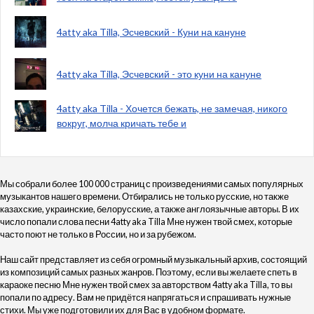
4atty aka Tilla, Эсчевский - Куни на кануне
4atty aka Tilla, Эсчевский - это куни на кануне
4atty aka Tilla - Хочется бежать, не замечая, никого
вокруг, молча кричать тебе и
Мы собрали более 100 000 страниц с произведениями самых популярных
музыкантов нашего времени. Отбирались не только русские, но также
казахские, украинские, белорусские, а также англоязычные авторы. В их
число попали слова песни 4atty aka Tilla Мне нужен твой смех, которые
часто поют не только в России, но и за рубежом.
Наш сайт представляет из себя огромный музыкальный архив, состоящий
из композиций самых разных жанров. Поэтому, если вы желаете спеть в
караоке песню Мне нужен твой смех за авторством 4atty aka Tilla, то вы
попали по адресу. Вам не придётся напрягаться и спрашивать нужные
стихи. Мы уже подготовили их для Вас в удобном формате.