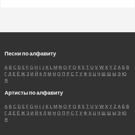
Песни по алфавиту
A
B
C
D
E
F
G
H
I
J
K
L
M
N
O
P
Q
R
S
T
U
V
W
X
Y
Z
А
Б
В
Г
Д
Е
Ё
Ж
З
И
Й
К
Л
М
Н
О
П
Р
С
Т
У
Ф
Х
Ц
Ч
Щ
Ш
Ы
Э
Ю
Я
Артисты по алфавиту
A
B
C
D
E
F
G
H
I
J
K
L
M
N
O
P
Q
R
S
T
U
V
W
X
Y
Z
А
Б
В
Г
Д
Е
Ё
Ж
З
И
Й
К
Л
М
Н
О
П
Р
С
Т
У
Ф
Х
Ц
Ч
Щ
Ш
Ы
Э
Ю
Я