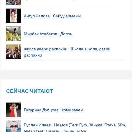
Айгул Чалова - Суйуу арманы
Мирбек Атабеков - Долон
школа двери распохни - Школа, школа, двери
распахни
СЕЙЧАС ЧИТАЮТ
Гагарина Дубцова - кому зачем
Руслан Илаев - Не моя (Теги Гуф, Зануда, Птаха, Slim,
Natan feat. Тимати Слышь Ты Че