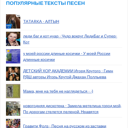
ПОПУЛЯРНЫЕ ТЕКСТЫ ПЕСЕН
TATARKA - АЛТЫН
леди баг и кот нуар - Чудо вокруг ЛедиБаг и Супер-
Кот
у моей россии длиные косички - У моей России
длинные косички
ДЕТСКИЙ ХОР АКАДЕМИИ Игоря Крутого - Гимн
РДШ авторы Игорь Крутой Джахан Поллыева
Мама, мне на тебя не наглядеться - -)
новогодняя дискотека - Замела метелица город мой,
По дорогам стелется пеленой. Нравятся
Гравити Фолз - Песня на русском из заставки