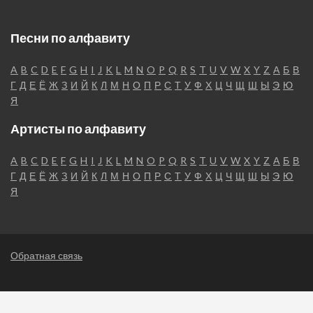
Песни по алфавиту
A
B
C
D
E
F
G
H
I
J
K
L
M
N
O
P
Q
R
S
T
U
V
W
X
Y
Z
А
Б
В
Г
Д
Е
Ё
Ж
З
И
Й
К
Л
М
Н
О
П
Р
С
Т
У
Ф
Х
Ц
Ч
Щ
Ш
Ы
Э
Ю
Я
Артисты по алфавиту
A
B
C
D
E
F
G
H
I
J
K
L
M
N
O
P
Q
R
S
T
U
V
W
X
Y
Z
А
Б
В
Г
Д
Е
Ё
Ж
З
И
Й
К
Л
М
Н
О
П
Р
С
Т
У
Ф
Х
Ц
Ч
Щ
Ш
Ы
Э
Ю
Я
Обратная связь