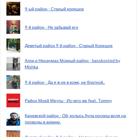
9-ый район - Старый корешок
9-й район - Не забывай его
Девятый район 9-й район - Старый Корешок
Атри и Ненаумах Мокрый район - bassbosted by
Mishka
9-й район - Да я ж не в коже, не блатной..
Район Моей Мечты - Из чего же feat. Tommy
Каневской район - Ой, колысь була роскиш воля на
проводы в армию.