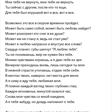
Мне тебя не вернуть, мне тебя не вернуть.
Ты сейчас с другим, после кто-то еще,
Для тебя был игрушкой вот и все, вот и все.
Возможно это все в скором времени пройдет,
Может быть само собой, может быть любовь найдет?
Может разогреет кто снег в ее душе?
Может им не стану я, ведь не стал уже?
Может я люблю напрасно и впустую все слова?
Сердце плачет, губы шепчут "Я люблю тебя".
Ты не понимаешь, мир не нужен без тебя.
Моими чувствами играешь, а я даю тебе их зря.
Вечером приходишь вновь, лишь сегодня ты моя.
В нежной страсти утопаешь, отдаю тебе себя.
В мечтах твоих, наверно, нет места для меня.
А я сижу и жду тебя, любимая моя.
Я помню каждый взгляд твоих глубоких глаз,
Каждое мгновенье, минутой казался час.
Снова мои чувства со мной наедине,
А я тебя забуду, но дождь напомнит о тебе.