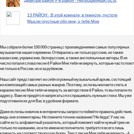
Девятый район 9-й район - Непрошенный гость
13 РАЙОН - В этой комнате, в темноте, пустоте
Мысли грустные обо мне, о тебе Мне
Мы собрали более 100 000 страниц с произведениями самых популярных
музыкантов нашего времени. Отбирались не только русские, но также
казахские, украинские, белорусские, а также англоязычные авторы. В их
число попали слова песни 6 Район Мне тебя не вернуть, которые часто поют
не только в России, но и за рубежом.
Наш сайт представляет из себя огромный музыкальный архив, состоящий
из композиций самых разных жанров. Поэтому, если вы желаете спеть в
караоке песню Мне тебя не вернуть за авторством 6 Район, то вы попали по
адресу. Вам не придётся напрягаться и спрашивать нужные стихи. Мы уже
подготовили их для Вас в удобном формате.
Даже если вы новичок в интернете вы запросто поймёте правила действия,
ведь они элементарны. Не помните точное название? Не беда! У нас на
сайте есть алфавитный указатель, который поможет найти нужый трек не
только по названию, но и по имени исполнителя, требуется всего лишь
кликнуть на соответствующую букву. Текст песни Мне тебя не вернуть - 6