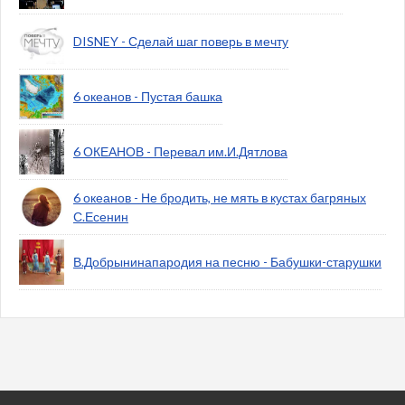
DISNEY - Сделай шаг поверь в мечту
6 океанов - Пустая башка
6 ОКЕАНОВ - Перевал им.И.Дятлова
6 океанов - Не бродить, не мять в кустах багряных
С.Есенин
В.Добрынинапародия на песню - Бабушки-старушки