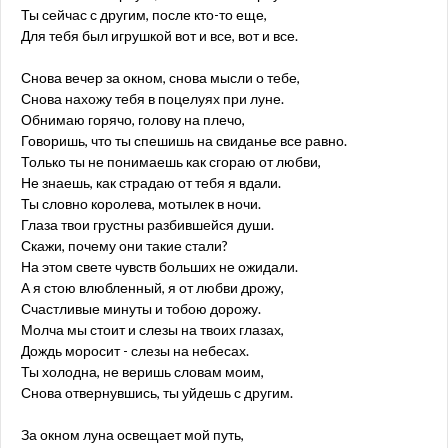
Ты сейчас с другим, после кто-то еще,
Для тебя был игрушкой вот и все, вот и все.
Снова вечер за окном, снова мысли о тебе,
Снова нахожу тебя в поцелуях при луне.
Обнимаю горячо, голову на плечо,
Говоришь, что ты спешишь на свиданье все равно.
Только ты не понимаешь как сгораю от любви,
Не знаешь, как страдаю от тебя я вдали.
Ты словно королева, мотылек в ночи.
Глаза твои грустны разбившейся души.
Скажи, почему они такие стали?
На этом свете чувств больших не ожидали.
А я стою влюбленный, я от любви дрожу,
Счастливые минуты и тобою дорожу.
Молча мы стоит и слезы на твоих глазах,
Дождь моросит - слезы на небесах.
Ты холодна, не веришь словам моим,
Снова отвернувшись, ты уйдешь с другим.
За окном луна освещает мой путь,