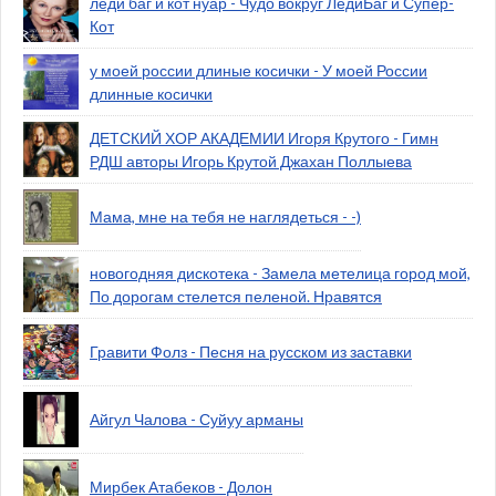
леди баг и кот нуар - Чудо вокруг ЛедиБаг и Супер-
Кот
у моей россии длиные косички - У моей России
длинные косички
ДЕТСКИЙ ХОР АКАДЕМИИ Игоря Крутого - Гимн
РДШ авторы Игорь Крутой Джахан Поллыева
Мама, мне на тебя не наглядеться - -)
новогодняя дискотека - Замела метелица город мой,
По дорогам стелется пеленой. Нравятся
Гравити Фолз - Песня на русском из заставки
Айгул Чалова - Суйуу арманы
Мирбек Атабеков - Долон